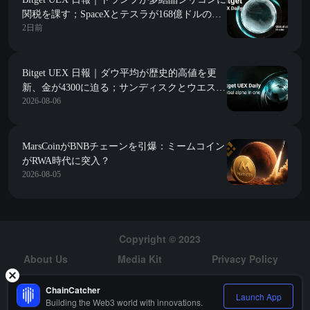
関税を課す；SpaceXとテスラが168億ドルの
2日前
Terafabプロジェクトを開始；今夜は非農業デー
タが到来 (2026年08月07日)
Bitget UEX 日報｜ダウ平均が歴史的高値を更
新、金が4300に迫る；サンディスクとウエスタ
2026-08-06
ンデジタルのガイダンスが予想を下回り大幅下
落；スペースXが初の大規模解禁を迎える
(2026年08月06日)
MarsCoinがBNBチェーンを引爆：ミームコイン
がRWA時代に突入？
2026-08-05
Copyright © 2023
About Us
Media Kit
Privacy Policy
Risk Warning
Hiring
ChainCatcher
Launch App
Building the Web3 world with innovations.