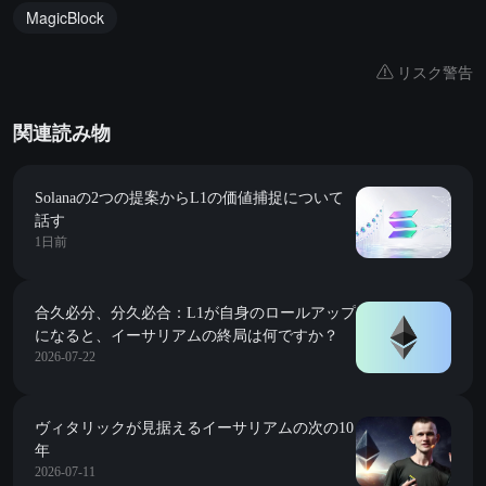
MagicBlock
リスク警告
関連読み物
Solanaの2つの提案からL1の価値捕捉について
話す
1日前
合久必分、分久必合：L1が自身のロールアップ
になると、イーサリアムの終局は何ですか？
2026-07-22
ヴィタリックが見据えるイーサリアムの次の10
年
2026-07-11