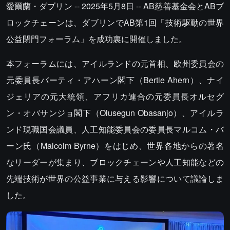
愛爾蘭・ダブリン -- 2025年5月8日 -- AB慈善基金会とABブ
ロックチェーンは、ダブリンでAB第1回「技術駆動の世界
公益閉門フォーラム」を成功裏に開催しました。
本フォーラムには、アイルランドの元首相、欧州委員会の
元委員長バーティ・アハーン閣下（Bertie Ahern）、ナイ
ジェリアの元大統領、アフリカ連合の元委員長オルセグ
ン・オバサンジョ閣下（Olusegun Obasanjo）、アイルラ
ンド現職国会議員、人工知能委員会の委員長マルコム・バ
ーン氏（Malcolm Byrne）をはじめ、世界各地からの著名
なリーダーが集まり、ブロックチェーンや人工知能などの
先端技術が世界の公益事業に与える影響について議論しま
した。