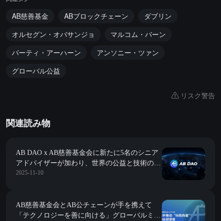
AB慈善基金
ABブロックチェーン
ダブリン
オルセグン・オバサンジョ
マルコム・バーン
バーティ・アーハーン
アンソニー・ツァン
グローバル公益
リスク警告
関連読み物
AB DAO x AB慈善基金会に新たに5名のシニア
アドバイザーが加わり、世界の公益と技術のエ
2025-11-10
ンパワーメントを支援します。
AB慈善基金会とAB公チェーンが手を携えて
「テクノロジーを善に向ける」グローバルミッ