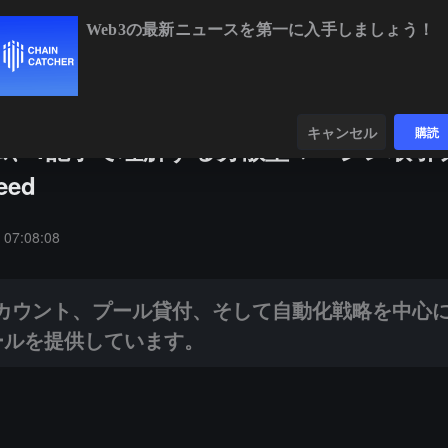
Web3の最新ニュースを第一に入手しましょう！
BTC
$64,726.43
+0.53%
ETH
$1,911.20
+1.94%
ンダー
データ
発見する
キャンセル
購読
ム、1記事で理解する分散型マージン取引
eed
ント、プール貸付、そして自動化戦略を中心に構築された一連の補完的なDeF
 07:08:08
ージンアカウント、プール貸付、そして自動化戦略を中心
ールを提供しています。