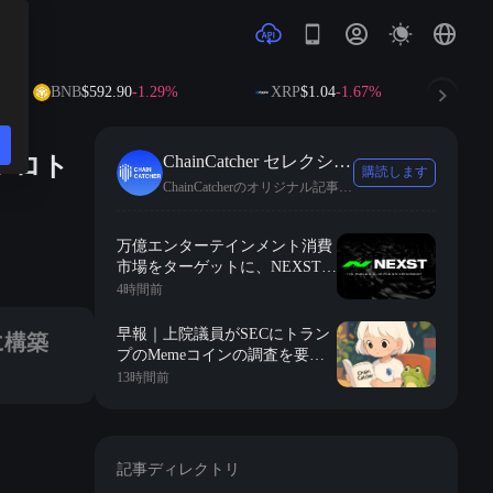
BNB
$592.90
-1.29%
XRP
$1.04
-1.67%
SOL
$73
プロト
ChainCatcher セレクション
購読します
ChainCatcherのオリジナル記事と厳選されたニュースを収録しています。
iツールを提供しています。
万億エンターテインメント消費
市場をターゲットに、NEXSTは
「AI+ RWA+VR」を用いてAIア
4時間前
イドル時代の「JYP」を構築し
ます。
に構築
早報｜上院議員がSECにトラン
プのMemeコインの調査を要
求；ロビンフッドが2億ドルの
13時間前
ベンチャーキャピタルファンド
を立ち上げ、Yコンビネーター
のシード期プロジェクトに焦点
を当てる
記事ディレクトリ