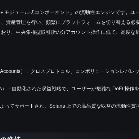
カウント + モジュール式コンポーネント」の流動性エンジンです。
引、資産管理を行い、頻繁にプラットフォームを切り替える必
ており、中央集権型取引所の分アカウント操作に似て、高度な
rgin Accounts）：クロスプロトコル、コンボリューションレバ
cipes）：自動化された収益戦略で、ユーザーが複雑な DeFi 操
検証者によってサポートされ、Solana 上での高品質な収益の流動性