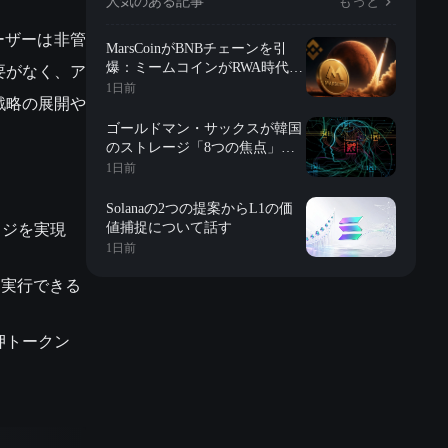
人気のある記事
もっと
ユーザーは非管
MarsCoinがBNBチェーンを引
要がなく、ア
爆：ミームコインがRWA時代に
突入？
1日前
戦略の展開や
ゴールドマン・サックスが韓国
のストレージ「8つの焦点」を
詳解：評価、長期契約、在庫、
1日前
長鑫の影響、株式買戻しなど
Solanaの2つの提案からL1の価
レッジを実現
値捕捉について話す
1日前
作を実行できる
質押トークン