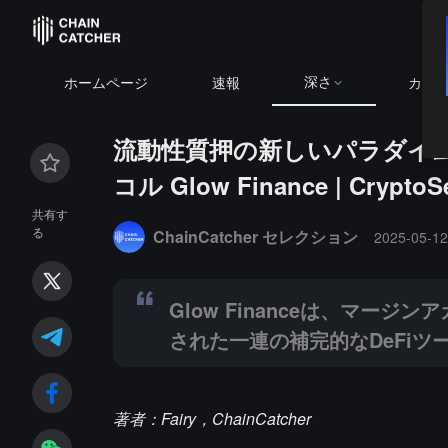
深さ
ホームページ
速報
カレ
流動性質押の新しいパラダイ
コル Glow Finance | CryptoS
Summary:
Glow Financeは、マージンアカウ
共有す
る
ChainCatcher セレクション
2025-05-12
Glow Financeは、マ
された一連の補完的なDeFiツ
著者：Fairy，ChainCatcher