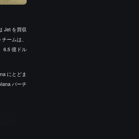
は Jet を買収
e チームは、
、6.5 億ドル
ana にとどま
lana バーチ