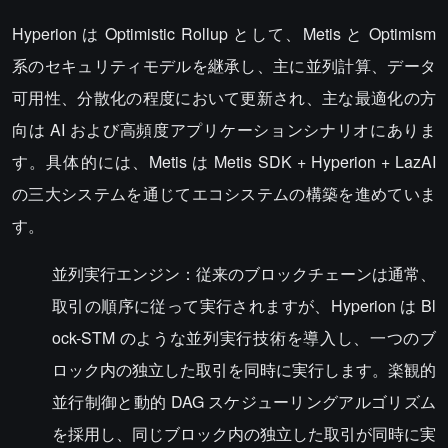
Hyperion は Optimistic Rollup として、Metis と Optimism
系のセキュリティモデルを継承し、主に並列計算、データ
可用性、分散化の程度において更新され、主な最適化の方
向は AI および高頻度アプリケーションシナリオにありま
す。具体的には、Metis は Metis SDK + Hyperion + LazAI
の三大システムを通じてエコシステムの構築を進めていま
す。
並列実行エンジン：従来のブロックチェーンは通常、
取引の順序に従って実行されますが、Hyperion は Bl
ock-STM のような並列実行技術を導入し、一つのブ
ロック内の独立した取引を同時に実行します。楽観的
並行制御と動的 DAG スケジューリングアルゴリズム
を採用し、同じブロック内の独立した取引が同時に実