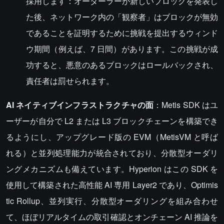
採用します：オーダーラーが新しいブロックを発表し
た後、ネットワーク内の「観察者」はブロックが無効
であることを証明するために挑戦を提出するウィンド
ウ期間（例えば、7 日間）があります。この挑戦が成
功すると、悪意のあるブロックはロールバックされ、
責任者は罰せられます。
AI ネイティブインフラストラクチャの面
：Metis SDK はユ
ーザーが自分で L2 または L3 ブロックチェーンを構築でき
るようにし、アップグレード版の EVM（MetisVM と呼ば
れる）と並列処理能力が統合されており、分散型オーダリ
ングメカニズムも備えています。Hyperion はこの SDK を
使用して構築された高性能 AI 専用 Layer2 であり、Optimis
tic Rollup、並列実行、分散型オーダリングを組み合わせ
て、ほぼリアルタイムの取引確認とオンチェーン AI 推論を