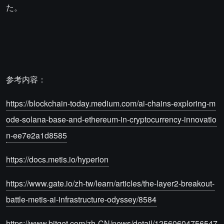
た。
参考内容：
https://blockchain-today.medium.com/ai-chains-exploring-m
ode-solana-base-and-ethereum-in-cryptocurrency-innovatio
n-ee7e2a1d8585
https://docs.metis.io/hyperion
https://www.gate.io/zh-tw/learn/articles/the-layer2-breakout-
battle-metis-ai-infrastructure-odyssey/8584
https://www.bitget.com/zh-CN/news/detail/12560604756547