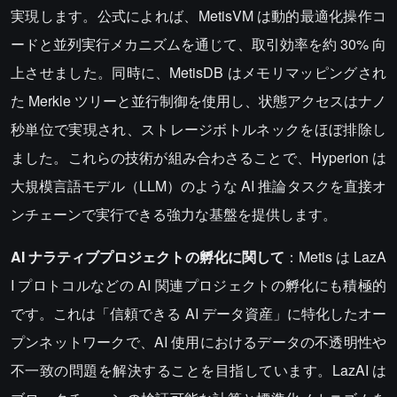
実現します。公式によれば、MetisVM は動的最適化操作コ
ードと並列実行メカニズムを通じて、取引効率を約 30% 向
上させました。同時に、MetisDB はメモリマッピングされ
た Merkle ツリーと並行制御を使用し、状態アクセスはナノ
秒単位で実現され、ストレージボトルネックをほぼ排除し
ました。これらの技術が組み合わさることで、Hyperion は
大規模言語モデル（LLM）のような AI 推論タスクを直接オ
ンチェーンで実行できる強力な基盤を提供します。
AI ナラティブプロジェクトの孵化に関して
：Metis は LazA
I プロトコルなどの AI 関連プロジェクトの孵化にも積極的
です。これは「信頼できる AI データ資産」に特化したオー
プンネットワークで、AI 使用におけるデータの不透明性や
不一致の問題を解決することを目指しています。LazAI は