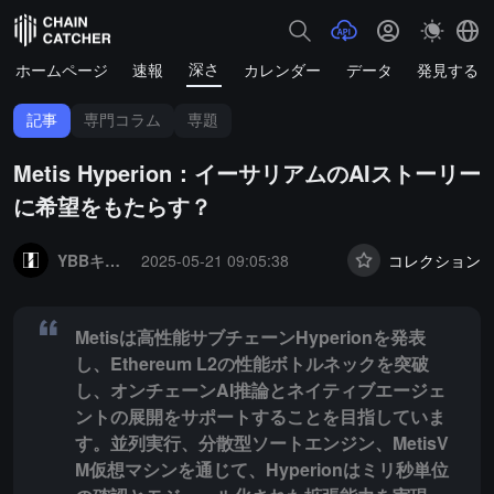
深さ
ホームページ
速報
カレンダー
データ
発見する
記事
専門コラム
専題
Metis Hyperion：イーサリアムのAIストーリー
に希望をもたらす？
Summary:
Metisは高性能サブチェーンHyperionを発表し、E
YBBキャピタル
2025-05-21 09:05:38
コレクション
Metisは高性能サブチェーンHyperionを発表
し、Ethereum L2の性能ボトルネックを突破
し、オンチェーンAI推論とネイティブエージェ
ントの展開をサポートすることを目指していま
す。並列実行、分散型ソートエンジン、MetisV
M仮想マシンを通じて、Hyperionはミリ秒単位