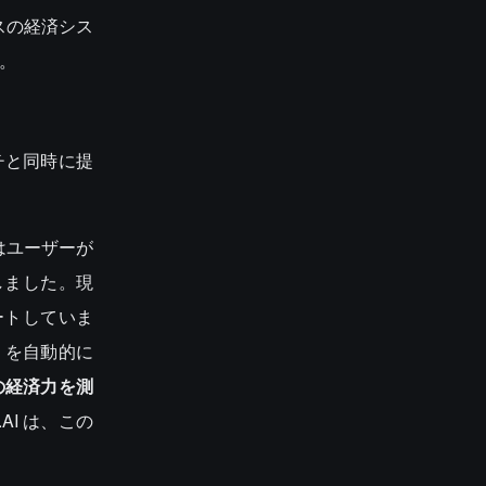
スの経済シス
。
チと同時に提
はユーザーが
しました。現
サポートしていま
ン）を自動的に
の経済力を測
.AI は、この