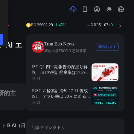
BNB
$602.29
+1.45%
XRP
$1.03
+0.37%
AI エ
Tron Eco News
購読します
聚焦波场TRON生态最前沿，发现价值，连接构建者与未来
ン貿易決済ハブを構築します。
JST Q2 四半期報告の深掘り解
説：JSTの累計廃棄率は17.29%
に達し、多様なエコシステム収
07-24
入が強力にデフレのフライホイ
ールを駆動する
済的主
JUST 四輪累計消却 17.11 億枚
JST、デフレ率は 20% に迫る、
JustLend DAO の収益がデフレの
07-22
深化を持続的に推進
ト B.AI（日
記事ディレクトリ