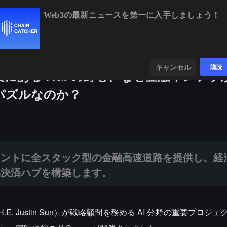
Web3の最新ニュースを第一に入手しましょう！
BTC
$64,769.14
-0.27%
ETH
$1,914.48
-0.08%
ンダー
データ
発見する
キャンセル
購読
背後にある AGI の野心、なぜ金融インフラが 
パズルなのか？
全スタック型の金融高速道路を提供し、経済的主権を与え、未来のトーク
ジェントに全スタック型の金融高速道路を提供し、経
易決済ハブを構築します。
. Justin Sun）が戦略顧問を務める AI 分野の重要プロジェク