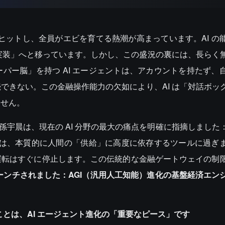
w が大ヒットし、全員がエビを育てる熱潮が高まっています。AI 
の実装」へと移っています。しかし、この盛況の裏には、長らく
パー脳」を持つ AI エージェントは、アカウントを持たず、
できない。この金融操作能力の欠如により、AI は「対話ボッ
ません。
である孫宇晨は、現在の AI 分野の最大の痛点を明確に指摘しまし
I は、本質的に人間の「供給」に高度に依存するツールに過ぎ
運転はすぐに停止します。この伝統的な金融ゲートウェイの制
ローンチされました：AGI（汎用人工知能）進化の基盤経済エン
与えることは、AI エージェント進化の「重要なピース」です