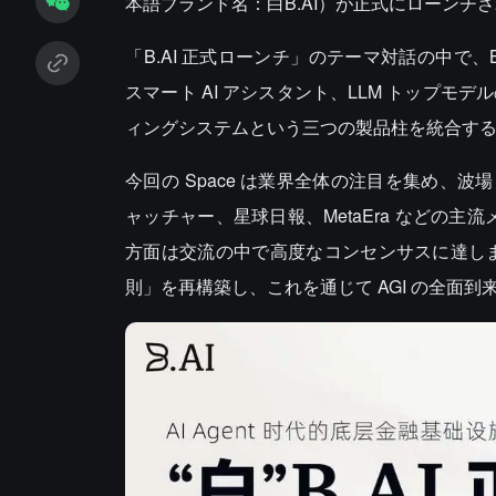
本語ブランド名：白B.AI）が正式にローンチされ
「B.AI 正式ローンチ」のテーマ対話の中で、
スマート AI アシスタント、LLM トップモ
ィングシステムという三つの製品柱を統合する
今回の Space は業界全体の注目を集め、波場
ャッチャー、星球日報、MetaEra などの主
方面は交流の中で高度なコンセンサスに達しまし
則」を再構築し、これを通じて AGI の全面