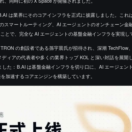
、同時に初の X Space が開催されました。
B.AI は業界にそのコアインフラを正式に披露しました。これは、
デルのスマートルーティング、AI エージェントのオンチェーン金
ことで、完全な AI エージェントの基盤金融インフラを実現し
 TRON の創設者である孫宇晨氏が招待され、深潮 TechFlo
流メディアの代表者や多くの業界トップ KOL と深い対話を展開
た：B.AI は基盤金融インフラを切り口に、AI エージェン
到来を加速するコアエンジンを構築しています。