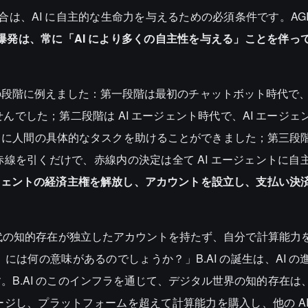
合は、AI に自主的な生命力を与えるための必須条件です。AGI
の爆発は、常に「AI により多くの自主性を与える」ことを伴っ
段階に例えました：第一段階は最初のチャットボット時代で、A
でした；第二段階は AI エージェント時代で、AI エージェ
のように人間の具体的なタスクを助けることができました；第三段
線を引くだけで、赤線内の決定は全て AI エージェントに自
 エージェントの経済主権を解放し、アカウントを設立し、支払い決
 時代の知的存在が独立したアカウントを持たず、自分で計算能力
は何の意味があるのでしょうか？」B.AI の誕生は、AI の
。B.AI のこのインフラを通じて、デジタル世界の知的存在は
ジし、プラットフォームを超えて計算能力を購入し、他の AI