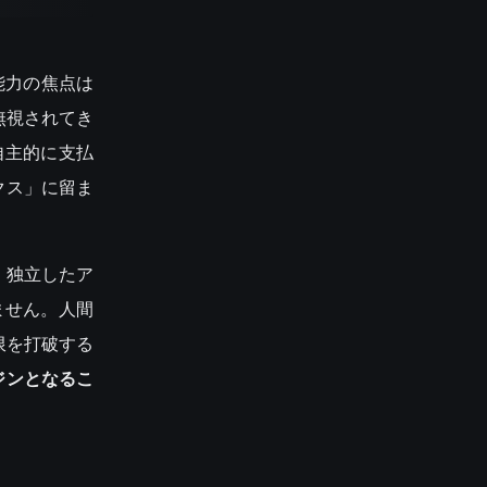
の能力の焦点は
無視されてき
自主的に支払
クス」に留ま
た：独立したア
ません。人間
限を打破する
ジンとなるこ