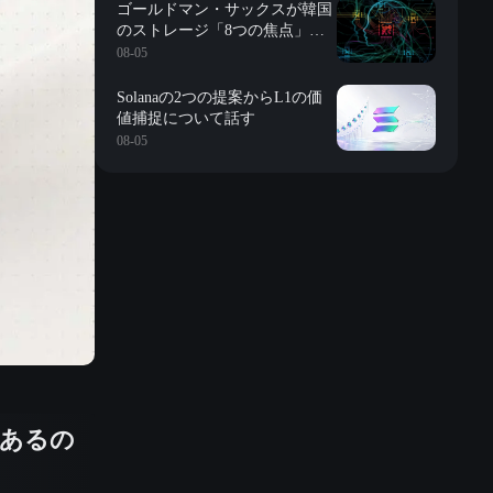
ゴールドマン・サックスが韓国
のストレージ「8つの焦点」を
詳解：評価、長期契約、在庫、
08-05
長鑫の影響、株式買戻しなど
Solanaの2つの提案からL1の価
値捕捉について話す
08-05
があるの