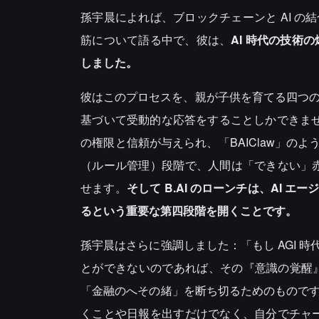
孫宇晨によれば、ブロックチェーンと AI の結
筋について語る中で、彼は、
AI 時代の技術
しました。
彼はこのプロセスを、親が子供を育てる四つの
基づいて受動的な応答をすることしかできません
の権限と信頼が与えられ、「BAIClaw」
（ルール管理）段階で、人間は「できない」赤
せます。
そして B.AI のローンチは、AI
るという重要な第四段階を開くことです。
孫宇晨はさらに強調しました：「もし AGI
とができないのであれば、その『意識の覚醒』に
「金融のへその緒」を断ち切るためのものです
くことや日報を出すだけでなく、自分でチャー