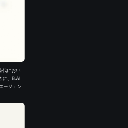
ト時代におい
、B.AI
エージェン