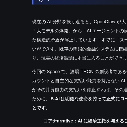
現在の AI 分野を振り返ると、OpenCla
「大モデルの爆発」から「AI エージェント
た構造的矛盾が浮上しています：すでに「スー
いができず、既存の閉鎖的金融システムに接続
り、現実の経済循環に本当に入ることができ
今回の Space で、波場 TRON の創設者
カウントと自主的な支払い能力を持たない A
がその計算能力の支払いを停止すれば、その
ために、
B.AI は明確な使命を持って正式に
とです。
コアナarrative：AI に経済主権を