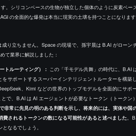
ます。シリコンベースの生物が独立した個体のように炭素ベー
AGI の全面的な爆発は本当に現実の土壌を持つことになります
立ちません。Space の現場で、孫宇晨は B.AI がローン
初めて業界に解説しました：
マートルーティング）
：
この「千モデル共舞」の時代に、B.AI 
すことをサポートするスーパーインテリジェントルーターを構築
mini、DeepSeek、Kimi などの世界のトップモデルを全面的に
ことで、B.AI は AI エージェントが必要なトークン（トーク
で非常に先見の明のある判断を示し、将来的には、実体や国
日消費されるトークンの数になる可能性があると述べました
。B
ンとなるでしょう。