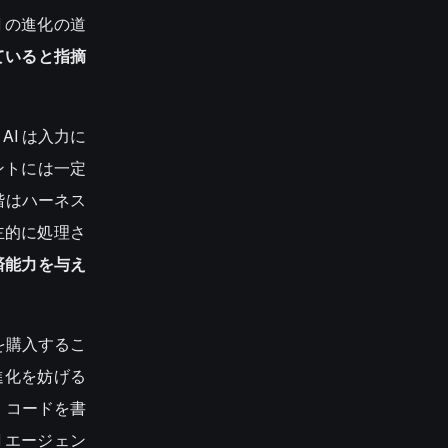
 の進化の道
ていると指摘
I は入力に
ントには一定
階はハーネス
主的に処理さ
済能力を与え
を購入するこ
進化を妨げる
、コードを書
 エージェン