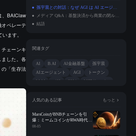
孫宇晨との対話：なぜ AGI は AI エージェントの経済主権を実現する必要があるのか？
BAIClaw
メディア Q&A：基盤決済から商業の閉ループまで、B.AI のコアバリアを多角的に解剖
融オペレーテ
結語
ています。
w、チェーンキ
関連タグ
しました。各
AI
B.AI
AI金融基盤
孫宇晨
トの「生存法
AIエージェント
AGI
トークン
LLM
x402
8004
MCPサーバー
スキル
BAIClaw
人気のある記事
もっと
MarsCoinがBNBチェーンを引
爆：ミームコインがRWA時代に
突入？
08-05