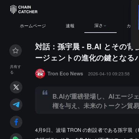
深さ
ホームページ
速報
カレ
対話：孫宇晨 - B.AI とその
ージェントの進化の鍵となる
Summary:
B.AIが重磅登場し、AIエージェントに
共有す
る
Tron Eco News
2026-04-10 09:23:58
B.AIが重磅登場し、AIエー
権を与え、未来のトークン貿
4月9日、波場 TRON の創設者である孫宇晨（H.E