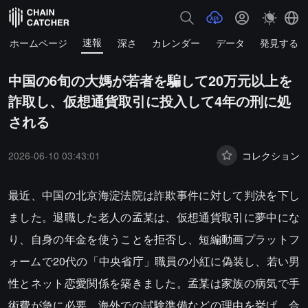
速報
ホームページ
深さ
カレンダー
データ
発見する
中国の6旬の大媽が若者を騙して20万元以上を
詐取し、仮想通貨取引に投入して4年の刑に処
される
2026-06-10 03:43:01
コレクション
最近、中国の北京海淀法院は詐欺事件に対して判決を下し
ました。退職した老人の孟某は、仮想通貨取引に夢中にな
り、自身の年金を使うことを拒否し、短編動画プラットフ
ォームで20代の「中央省庁」職員の小紅に偽装し、若い男
性とネット恋愛関係を築きました。孟某は家族の病気で手
術費が急に必要、海外での試験準備などの理由を挙げ、合