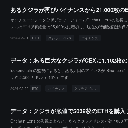
あるクジラが再びバイナンスから21,000枚の
オンチェーンデータ分析プラットフォームOnchain Lensの監
レスのETH保有総量は25,000枚に増加し、現在の時価総額は約5,
2026-04-01
ETH
クジラアドレス
バイナンス
データ：ある巨大なクジラがCEXに1,102枚の
lookonchain の監視によると、ある大口のアドレスが Binanc
は約 5,560 万ドル（-43%）です。
2026-03-30
BTC
バイナンス
クジラアドレス
データ：クジラが底値で5039枚のETHを購入
Onchain Lens の監視によると、あるクジラアドレスが約 1000
た、約 1.423 億ドルのローンポジションも存在しています。