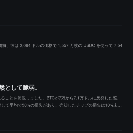
間前、彼は 2,064 ドルの価格で 1,557 万枚の USDC を使って 7,54
然として脆弱。
ことを監視しました。BTCが7万から7.1万ドルに反発した際、
トに対して平均で50%の損失があり、売却したチップの損失は10%未満
きな損失を被った後の撤退であり、もう一部は正確な底値での買い
わらず、この出来事は市場の感情が依然として非常に脆弱であることを
性があります。