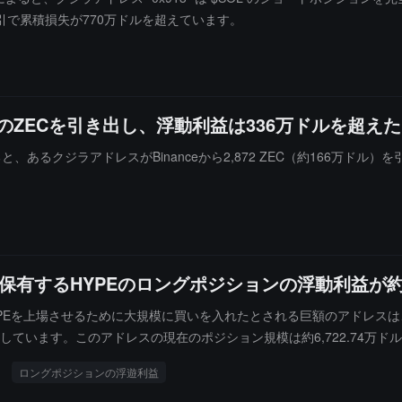
引で累積損失が770万ドルを超えています。
0枚のZECを引き出し、浮動利益は336万ドルを超えた
）によると、あるクジラアドレスがBinanceから2,872 ZEC（約166万ドル
レスが保有するHYPEのロングポジションの浮動利益が
binhoodがHYPEを上場させるために大規模に買いを入れたとされる巨額のアドレ
%に上昇しています。このアドレスの現在のポジション規模は約6,722.74万ド
ロングポジションの浮遊利益