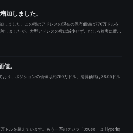
%増加しました。
.2%増加しました。この種のアドレスの現在の保有価値は770万ドルを
経験しましたが、大型アドレスの数は減少せず、むしろ着実に蓄積
然として信頼を持っていることを示す信号と見なされることを示
が続いていることです。
価値。
しており、ポジションの価値は約750万ドル、清算価格は36.05ドル
0 万ドルを超えています。もう一匹のクジラ「0x0ee」は Hyperliq