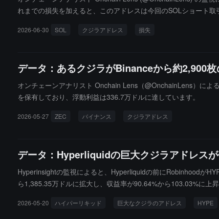
れまでの損失を加えると、このアドレスは今回のSOLショート取
2026-06-30
SOL
クジラアドレス
損失
データ：あるクジラがBinanceから約2,90
オンチェーンアナリスト Onchain Lens（@OnchainLens
を保有しており、浮動利益は336.7万ドルに達しています。
2026-05-27
ZEC
バイナンス
クジラアドレス
データ：Hyperliquidの巨大クジラアド
Hyperinsightの監視によると、Hyperliquidの前にRo
ら1,385.35万ドルに拡大し、収益率が90.64%から103.03
清算価格は38.93ドルです。
2026-05-20
ハイパーリキッド
巨大なクジラのアドレス
HYPE