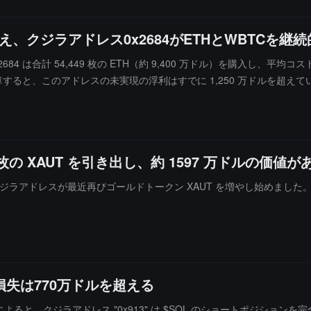
え、クジラアドレス0x2684がETHとWBTCを
84 は合計 54,449 枚の ETH（約 9,400 万ドル）を購入し、平均コストは
算すると、このアドレスの未実現の浮利はすでに 1,250 万ドルを超えて
3931 枚の XAUT を引き出し、約 1597 万ドルの価
ジラアドレスが最近再びゴールドトークン XAUT を増やし始めました。その中で、
失は770万ドルを超える
ns) の監視によると、クジラアドレス "0x913" は $SOL のショートポ