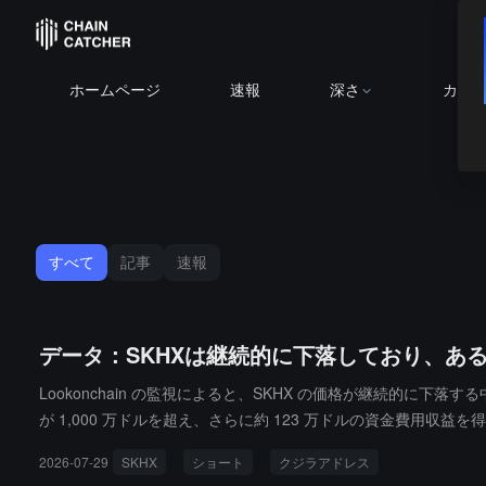
ホームページ
速報
深さ
カレ
すべて
記事
速報
データ：SKHXは継続的に下落しており、あ
Lookonchain の監視によると、SKHX の価格が継続的に下
が 1,000 万ドルを超え、さらに約 123 万ドルの資金費用収益を
2026-07-29
SKHX
ショート
クジラアドレス