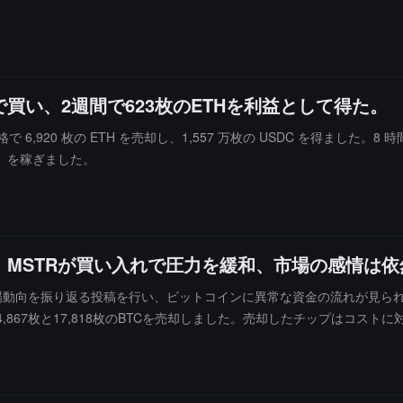
買い、2週間で623枚のETHを利益として得た。
価格で 6,920 枚の ETH を売却し、1,557 万枚の USDC を得ました。8 時
ドル）を稼ぎました。
MSTRが買い入れで圧力を緩和、市場の感情は依
動向を振り返る投稿を行い、ビットコインに異常な資金の流れが見られる
4,867枚と17,818枚のBTCを売却しました。売却したチップはコス
月から7月および4月初旬の低位での買い付けに由来しており、一部は大
7枚のBTCを購入し、大部分の過剰供給を吸収しました。それにもかか
に消耗しており、今後の価格反発は損失チップの圧力を引き起こす可能