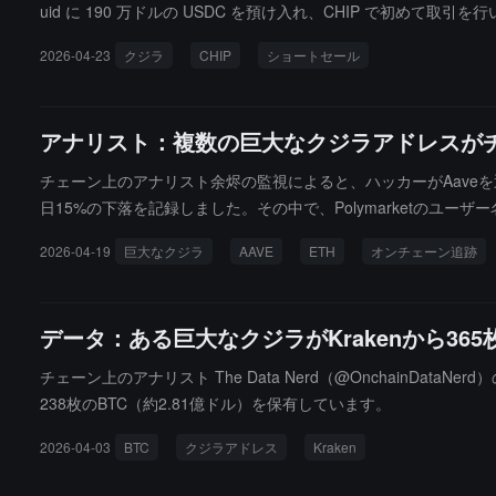
uid に 190 万ドルの USDC を預け入れ、CHIP で初め
を超えました。
2026-04-23
クジラ
CHIP
ショートセール
アナリスト：複数の巨大なクジラアドレスがチ
チェーン上のアナリスト余烬の監視によると、ハッカーがAaveを
日15%の下落を記録しました。その中で、Polymarketのユーザー名
2.8ドルで20,000枚のAAVEを売却し、約205万ドルの価値があり
2026-04-19
巨大なクジラ
AAVE
ETH
オンチェーン追跡
データ：ある巨大なクジラがKrakenから365
チェーン上のアナリスト The Data Nerd（@OnchainDat
238枚のBTC（約2.81億ドル）を保有しています。
2026-04-03
BTC
クジラアドレス
Kraken