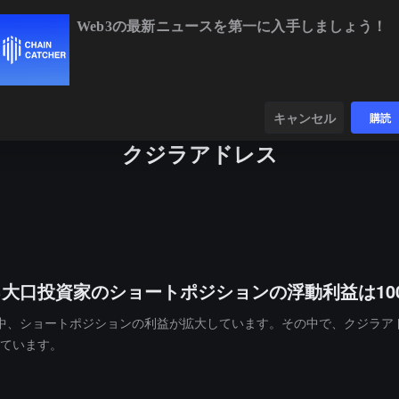
Web3の最新ニュースを第一に入手しましょう！
BTC
$64,392.70
-0.60%
ETH
$1,905.42
-0.53%
ンダー
データ
発見する
キャンセル
購読
クジラアドレス
る大口投資家のショートポジションの浮動利益は10
落する中、ショートポジションの利益が拡大しています。その中で、クジラアド
得ています。