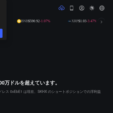
BNB
$590.92
-1.07%
XRP
$1.03
-3.47%
00万ドルを超えています。
レス 0xEbE1 は現在、SKHX のショートポジションでの浮利益