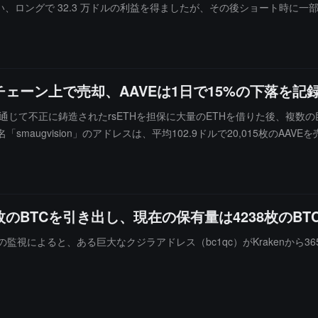
て取引を行い、ロングで 32.3 万ドルの利益を得ましたが、その後ショート時
ェーン上で売却、AAVEは1日で15%の下落を記
通じて不正に鋳造されたrsETHを担保に大量のETHを借りた後、複数の
「smaugvision」のアドレスは、平均102.9ドルで20,015枚のAA
ます；アドレス0xA2Eは平均99.2ドルで19,665枚のAAVEを売却し、
枚のBTCを引き出し、現在の保有量は4238枚のBT
aNerd）の監視によると、ある巨大なクジラアドレス（bc1qc）がKraken