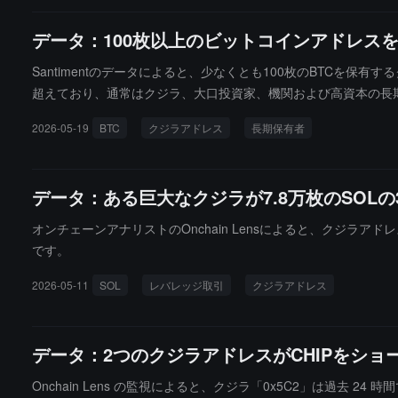
データ：100枚以上のビットコインアドレスを
Santimentのデータによると、少なくとも100枚のBTCを保有
超えており、通常はクジラ、大口投資家、機関および高資本の長
されています。歴史的なデータは、クジラアドレスの数の増加が
2026-05-19
BTC
クジラアドレス
長期保有者
しています。特に注目すべきは、小口投資家が頻繁に恐怖、焦り、
データ：ある巨大なクジラが7.8万枚のSOL
オンチェーンアナリストのOnchain Lensによると、クジラアド
です。
2026-05-11
SOL
レバレッジ取引
クジラアドレス
データ：2つのクジラアドレスがCHIPをショ
Onchain Lens の監視によると、クジラ「0x5C2」は過去 24