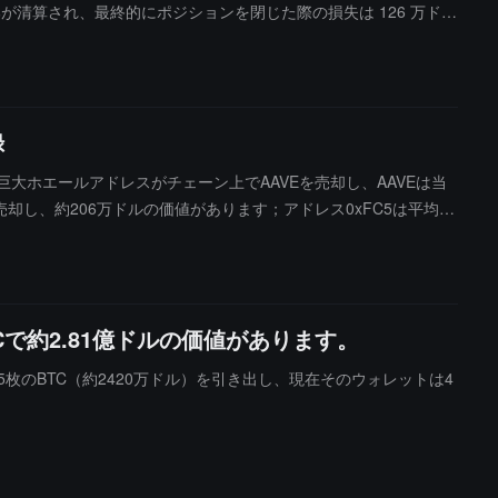
に一部が清算され、最終的にポジションを閉じた際の損失は 126 万ドル
録
巨大ホエールアドレスがチェーン上でAAVEを売却し、AAVEは当
VEを売却し、約206万ドルの価値があります；アドレス0xFC5は平均10
約195万ドルの価値があります。
Cで約2.81億ドルの価値があります。
から365枚のBTC（約2420万ドル）を引き出し、現在そのウォレットは4