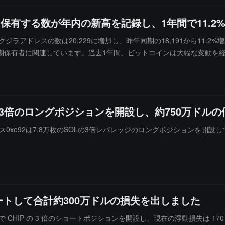
保有する数が年内の新高を記録し、1年間で11.2
するクジラアドレスの数は20,229に増加し、昨年同期の18,191から11
期保有者に関連しています。過去1年間、ビットコインは大幅な変動を
通常、コア利害関係者がビットコインの将来の価値と希少性に対して依
または疑念を示す時期においても、100枚以上のBTCアドレスの増加
の3倍のロングポジションを開設し、約750万ドルの
レス0xe92は7.8万枚のSOLの3倍レバレッジのロングポジションを開設
ートして合計約300万ドルの損失を出しました
 時間で CHIP の 3 倍のショートポジションを開設し、現在の浮動損失は 17