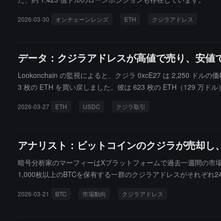
2026-03-30
オンチェーンレンズ
ETH
クジラアドレス
データ：クジラアドレスが高値で売り、安値で
Lookonchain の監視によると、クジラ 0xcE27 は 2,250 ドルの
3 枚の ETH を買い戻しました。彼は 623 枚の ETH（129 万
2026-03-27
ETH
USDC
クジラ取引
アナリスト：ビットコインのクジラが売却し、
暗号分析家のマーフィーはXプラットフォームで過去一週間の市場
1,000枚以上のBTCを保有する一群のクジラアドレスがそれぞれ2
でした。分析によると、これらのチップはそれぞれ2025年の5
2026-03-21
BTC
市場動向
クジラアドレス
付け後の回転売却です。ストラテジーは3月17日に再び22,33
反映しており、近く1年BTCを保有している投資家の忍耐が徐々