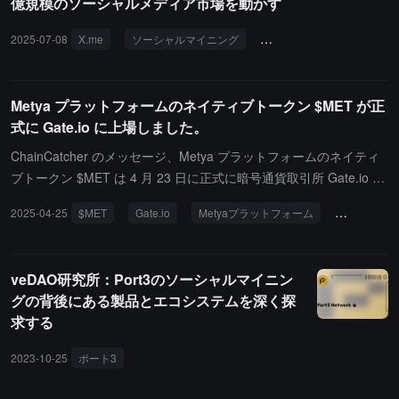
億規模のソーシャルメディア市場を動かす
2025-07-08
X.me
ソーシャルマイニング
ユーザーフロー
エコ
Metya プラットフォームのネイティブトークン $MET が正
式に Gate.io に上場しました。
ChainCatcher のメッセージ、Metya プラットフォームのネイティ
ブトークン $MET は 4 月 23 日に正式に暗号通貨取引所 Gate.io に
上場し、取引が開始されました。主流のグローバル取引プラットフ
2025-04-25
$MET
Gate.io
Metyaプラットフォーム
ソーシャル
ォームである Gate.io の今回の上場は、$MET に国際市場への入り
口を提供しました。Metya は人工知能（AI）とブロックチェーン技
術を融合させた Web3 "DatingFi" ソーシャルデーティングプラット
veDAO研究所：Port3のソーシャルマイニン
フォームです。プロジェクトは効率的で、リアルかつ安全なデーテ
グの背後にある製品とエコシステムを深く探
ィングとソーシャル体験を提供することに取り組んでおり、独自の
求する
ソーシャルマイニングメカニズム（すなわち "ソーシャル即利益" モ
ード）を通じて、ユーザーのインタラクションとコンテンツ貢献を
2023-10-25
ポート3
報酬し、Web3 ソーシャルエコシステムの革新と発展を促進しま
す。$MET のエコシステムにおける役割：現在、Metya プラットフ