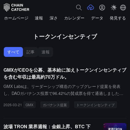
ホームページ
速報
深さ
カレンダー
データ
発見する
トークンインセンティブ
すべて
記事
速報
GMXがCEOを公募、基本給に加えトークンインセンティブ
を含む年収は最高約70万ドル。
GMX Labsは、リーダーシップ構造のアップグレード提案を発表
し、DAOガバナンス投票で96.42%の賛成票を得て通過しました。
提案は、チームの規模が拡大し、永続的なDEX競争が激化する中
2026-03-21
GMX
ガバナンス提案
トークンインセンティブ
で、GMX Labsの初期のフラットで創業者主導の組織構造が維持困
難になっているため、より明確で責任ある伝統的なリーダーシップ
構造への移行が必要であると指摘しています。提案は、公開募集プ
波場 TRON 業界週報：金銀上昇、BTC 下
ロセスを通じてCEOを導入することを発表し、候補者の範囲はDeF