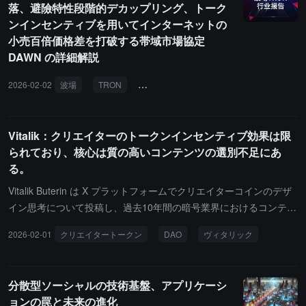
落、避險特性段階的デカップリング、トーク
i、CeFi、伝統的金融およびテクノロジー業界を含み、2026年4月ま
ンインセンティブを用いてインターネットの
でに採用と入社を完了し、6月前に組織構造の再編を完了し、DAO
小売百倍価格差を打破する帯域市場協定
にパフォーマンスに基づく新しい貢献者トークン配分案を提出する
DAWN の詳細解説
ことを目指しています。CEOの職務には、GMX Labsの戦略方向の
策定、機能リーダーチームの構築、パートナーシップの強化、業界
2026-02-02
波場
TRON
フェザーネットワーク
DeFAI
帯
活動への参加におけるGMX Labsの外部代表が含まれます。報酬に
関して、CEOの基本給与は年間15万から20万ドルで、ステーブル
コインで支払われます。パフォーマンスインセンティブはGMXトー
Vitalik：クリエイターのトークンインセンティブ効果は限
クンで評価され、プロトコル手数料の増加に直接リンクしていま
られており、核心は質の高いコンテンツの選別不足にあ
す。現在の年換算プロトコル手数料の基準は約6000万ドルです。手
る。
数料が50%増加すると一部の報酬が得られ、100%増加して約1.2億
Vitalik Buterin は X プラットフォームでクリエイターコインのデザ
ドルになると、全額基本報酬プールの40,000枚のGMXが得られ、1
イン思考について投稿し、過去10年間の暗号業界におけるコンテン
25%増加して約1.35億ドルになると追加で10,000枚のGMX特別報
ツインセンティブの全体的な成果は限られていると指摘しました。
酬が得られます。得られたGMXトークンは、GMXの30日平均価格
2026-02-01
クリエイタートークン
DAO
ヴィタリック
核心的な問題はコンテンツ供給の不足ではなく、質の高いコンテン
に基づいて0.5倍から1.5倍に調整され、年間トークン報酬の上限は
ツの選別と発見メカニズムの不足です。現在、AI が低コストで大量
75,000枚のGMXです。パフォーマンス報酬の25%は基準達成後に
のコンテンツを生成できる背景の中で、業界の目標は「より多くの
即時解除され、残りの75%は24ヶ月以内に線形で帰属し、早期退職
分散型ソーシャルの技術基盤、アプリケーシ
コンテンツを促進する」から「高品質なコンテンツを識別し拡大す
の場合は未帰属部分が没収されます。移行期間中は、X、Coin、
ョンの罠と未来の進化
る」へとシフトすべきです。Vitalik は Substack が現在の成功した