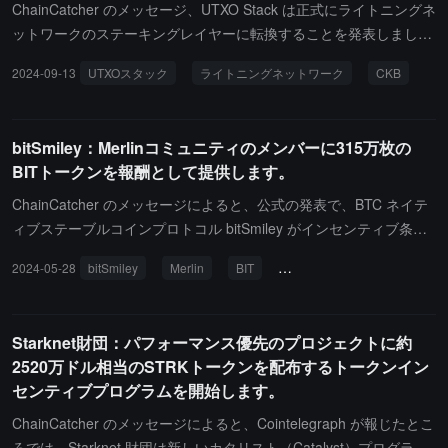
ChainCatcher のメッセージ、UTXO Stack は正式にライトニングネ
ットワークのステーキングレイヤーに転換することを発表しまし
た。分散型ステーキングプロトコルを通じて、ライトニングネット
2024-09-13
UTXOスタック
ライトニングネットワーク
CKB
ワークにより良い流動性とより良い収益モデルを提供します。同時
に、UTXO Stack はトークンインセンティブメカニズムを導入し、
CKB と BTC のステーキングを奨励してステートチャネルの流動性
bitSmiley：Merlinコミュニティのメンバーに315万枚の
を強化する計画です。この転換は流動性インセンティブを提供する
BITトークンを報酬として提供します。
ことで、ライトニングネットワークを一般に普及させ、よりスケー
ラブルなビットコインエコシステムを構築します。
ChainCatcher のメッセージによると、公式の発表で、BTC ネイテ
ィブステーブルコインプロトコル bitSmiley がインセンティブ条件
を調整し、Merlin コミュニティメンバーに 3,150,000 枚の BIT ト
2024-05-28
bitSmiley
Merlin
BIT
トークンインセンティブ
ークン報酬を提供することを発表しました。流動性付与期間は 202
4 年 5 月 15 日から 2024 年 8 月 15 日までです。流動性インセン
ティブは、ユーザーが Merlin チェーン上で獲得した bitPoints に基
Starknet財団：パフォーマンス優先のプロジェクトに約
づいて配分されるとのことです。ユーザーが獲得するポイントが多
2520万ドル相当のSTRKトークンを配布するトークンイン
いほど、受け取るトークンインセンティブも多くなります。
センティブプログラムを開始します。
ChainCatcher のメッセージによると、Cointelegraph が報じたとこ
ろでは、Starknet 財団は新しいカタリスト（Catalyst）プログラム