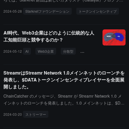
の一環として、エコシステム内で最も優れた 21 のプロジェクトに
2024-05-28
Starknetファウンデーション
トークンインセンティブ
約 2520 万ドル相当の Starknet トークンを配布することを発表しま
した。Starknet 財団の CEO Diego Oliva は、このプロジェクトが複
数の要因に基づいてユーザー向けのプロトコルを評価し、これらの
AI時代、Web3企業はどのように伝統的な人
要因の重み付けは Starknet 財団と独立した第三者によって共同で
工知能巨頭と競争するのか？
測定されると述べました。この助成プログラムは、Starknet のゼロ
知識ロールアップ技術に基づくイーサリアム Layer2 拡張ソリュー
2024-05-12
AI
Web3企業
分散型
トークンインセンティブ
ションの革新を加速することを目的としています。助成金は二つの
カテゴリに分けられ、高度なプロジェクトとネットワーク上の新興
プロジェクトを区別します。助成金の対象となる最初の 6 つのパフ
StreamrはStreamr Network 1.0メインネットのローンチを
ォーマンスが最も優れたプロジェクトには、トークンローンチプラ
発表し、$DATAトークンインセンティブレイヤーを全面展
ットフォーム Ekubo、ガスなし取引を提供する DeFi プロトコル A
開しました。
VNU、オンチェーン戦略ゲーム Influence、オンチェーンゲームワ
ChainCatcher のメッセージ、Streamr が Streamr Network 1.0 メ
ールド Realms、近日公開予定の暗号スーパープロジェクトの DeFi
インネットのローンチを発表しました。1.0 メインネットは、$DAT
プロトコル Nostra、そして分散型永続先物取引所 ZKX が含まれま
A トークンインセンティブレイヤーの全面的な展開を導入し、ネッ
す。
2024-03-20
ストリーマー
トワークをユーザーが運営・操作する機能豊富で完全に分散化され
たプロトコルに変革します。Streamr Network 1.0 メインネット