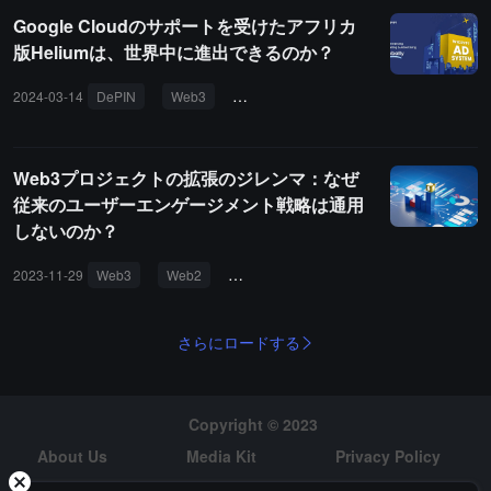
は、分散型物理インフラネットワーク (DePIN)、分散型人工知能、
Google Cloudのサポートを受けたアフリカ
分散型ビデオストリーミングなどの分野における新しいユースケー
版Heliumは、世界中に進出できるのか？
スの探求の基盤を築くことを目的としています。
2024-03-14
DePIN
Web3
分散型ネットワーク
トークンインセ
Web3プロジェクトの拡張のジレンマ：なぜ
従来のユーザーエンゲージメント戦略は通用
しないのか？
2023-11-29
Web3
Web2
トークンインセンティブ
Blur
O
さらにロードする
Copyright © 2023
About Us
Media Kit
Privacy Policy
Risk Warning
Hiring