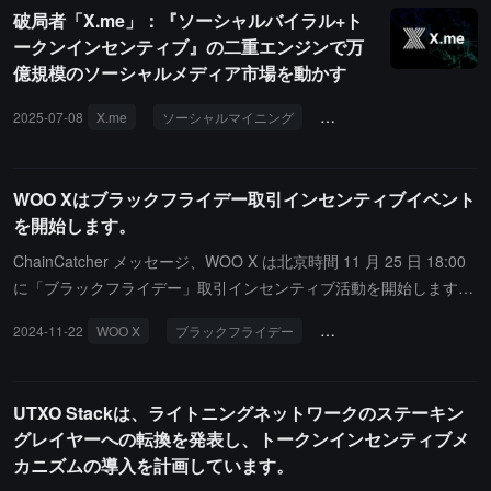
ブルコインに対するレバレッジループ戦略に焦点を当てており、イ
性を高める可能性があると述べています。
破局者「X.me」：『ソーシャルバイラル+ト
ンセンティブは Aave、Morpho、Fluid、Euler、Dolomite、Silo な
ークンインセンティブ』の二重エンジンで万
どの主要な貸出プロトコルに流れます。ユーザーは、選択された E
億規模のソーシャルメディア市場を動かす
TH とステーブルコインの担保（weETH、wstETH、sUSDC、syrup
USDC を含む）を借りることで ARB 報酬を得ることができます。
2025-07-08
X.me
ソーシャルマイニング
ユーザーフロー
エコ
DRIP 第1四半期は、収益型 ETH とステーブルコインに対するレバ
レッジループ戦略に焦点を当てており、インセンティブメカニズム
を主要な貸出プロトコルに向けています。ユーザーは、選択された
WOO Xはブラックフライデー取引インセンティブイベント
ETH とステーブルコインの担保を借りることで ARB 報酬を得るこ
を開始します。
とができます。DRIP は四つの四半期にわたり、総予算は 8000 万
ChainCatcher メッセージ、WOO X は北京時間 11 月 25 日 18:00
ARB トークンです。
に「ブラックフライデー」取引インセンティブ活動を開始します。
活動は 11 月 30 日 7:59 まで続きます。プラットフォームは合計 1
2024-11-22
WOO X
ブラックフライデー
トークンインセンティブ
5000 USDT を活動報酬として配布します。
UTXO Stackは、ライトニングネットワークのステーキン
グレイヤーへの転換を発表し、トークンインセンティブメ
カニズムの導入を計画しています。