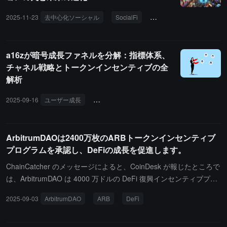
B、Kalの4名のメンバーで構成される臨時リーダーシップ委員会が
クリエイターインセンティブのケースであると考えており、その鍵
運営を維持し、既存のロードマップを推進し、CEOの探索作業を主
2025-11-23
去中心化ソーシャル
SocialFi
データストレージ
ト
はプラットフォームが積極的に質の高いクリエイターを選別し支援
導します。
することにあり、単にメカニズム設計に依存するのではないと述べ
ています。彼は既存のクリエイターコインプロジェクトには「高い
a16zが暗号成長ファネルを分解：指標体系、
社会的影響力を持つユーザーがランキングを占める」という構造的
チャネル戦略とトークンインセンティブの全
な問題が一般的に存在し、実際のコンテンツの質を反映していない
解析
と指摘しました。提案の面では、Vitalik はトークン化されていない
クリエイター DAO を設立し、メンバーの投票によってクリエイタ
2025-09-16
ユーザー成長
日次アクティブユーザー
トークンインセ
ーを選別し、明確なコンテンツの位置付けと規模のコントロールを
維持することで、安定したブランドと商業的交渉力を構築すること
を提案しました。同時に、クリエイターが個人トークンを発行する
ArbitrumDAOは2400万枚のARBトークンインセンティブ
ことを許可し、クリエイター DAO に参加する場合、DAO の収益を
プログラムを承認し、DeFiの成長を促進します。
使用してクリエイターコインを買い戻し、焼却することができるよ
ChainCatcher のメッセージによると、CoinDesk が報じたところで
うにし、投機者の役割を「質の高いクリエイターの予測者」に変え
は、ArbitrumDAO は 4000 万ドルの DeFi 復興インセンティブプロ
ることで、純粋な投機の循環を減少させ、高品質なコンテンツの選
グラム (DRIP) の第1四半期を発表し、最大 2400 万枚の ARB を配
別効率を向上させることを目指しています。Vitalik は、将来的には
2025-09-03
ArbitrumDAO
ARB
DeFi
分して Arbitrum ネットワーク上の分散型金融の成長を加速させる
効果的なガバナンスメカニズムが予測市場と多様なガバナンス構造
ことを目指しています。DRIP 第1四半期は、収益型 ETH とステー
をより多く組み合わせることで、システムの操作耐性と目標の一貫