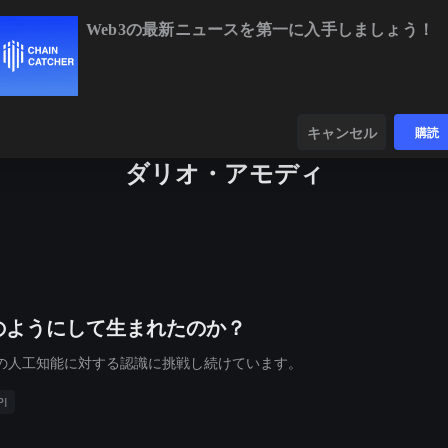
Web3の最新ニュースを第一に入手しましょう！
BTC
$64,734.08
+0.99%
ETH
$1,90
ンダー
データ
発見する
キャンセル
購読
ダリオ・アモディ
はどのようにして生まれたのか？
の人工知能に対する認識に挑戦し続けています。
PI