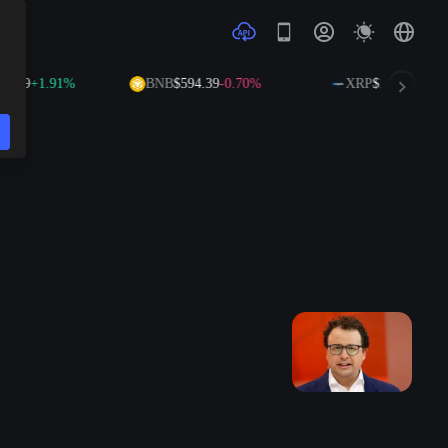
5.99
+1.91%
BNB
$594.39
-0.70%
XRP
$1.04
-1.73%