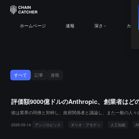
ホームページ
速報
深さ
カレ
すべて
記事
速報
評価額9000億ドルのAnthropic、創業者
彼は業界の同僚と対峙し、政府関係者と議論し、また一般の人々
2026-05-14
アンソロピック
ダリオ・アモディ
人工知能
A