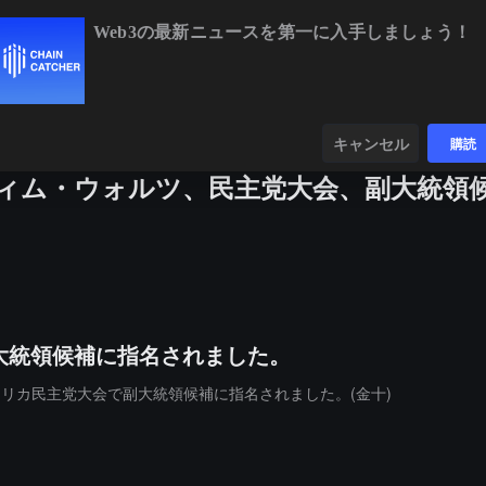
Web3の最新ニュースを第一に入手しましょう！
BTC
$65,015.60
+1.26%
ETH
$1,91
ンダー
データ
発見する
キャンセル
購読
ィム・ウォルツ、民主党大会、副大統領
大統領候補に指名されました。
のアメリカ民主党大会で副大統領候補に指名されました。(金十)