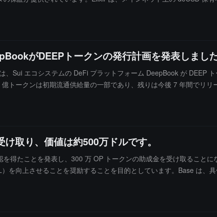
収益、Elixir の報酬、流動性 Sei の報酬を得ることができると述べて
epBookがDEEPトークンの発行計画を発表しまし
ろでは、Sui エコシステムの DeFi プラットフォーム DeepBook が D
5 億トークンは初期流通供給量の一部であり、残りは今後 7 年間でリ
金を受け取り、価値は約500万ドルです。
ガバナンス承認を得たことを発表し、300 万 OP トークンの助成金を受け取るこ
TVL）を向上させることを奨励することを目的としています。Base 
ています。Base はその運営初年度に Superchain に 2625 