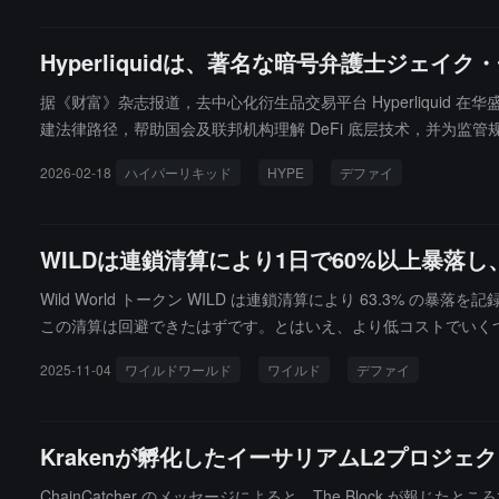
Hyperliquidは、著名な暗号弁護士ジェ
据《财富》杂志报道，去中心化衍生品交易平台 Hyperliquid 在华盛顿
建法律路径，帮助国会及联邦机构理解 DeFi 底层技术，并为监管
制定永续合约的法律框架。Hyperliquid 关联基金会已捐赠 100 万枚平
2026-02-18
ハイパーリキッド
HYPE
デファイ
P 律师）及政策总监 Salah Ghazzal（前 Variant 政
WILDは連鎖清算により1日で60%以上暴落
Wild World トークン WILD は連鎖清算により 63.3% の
この清算は回避できたはずです。とはいえ、より低コストでいくつかの
す。"Wild World の開発者 n3o の説明によれば、WILD
2025-11-04
ワイルドワールド
ワイルド
デファイ
起こされたものではありません。プロトコルはハッキングを受けてお
り、清算が完了次第、価格は安定する見込みです。プロジェクトは
けることができます。
Krakenが孵化したイーサリアムL2プロジェク
ChainCatcher のメッセージによると、The Block が報じた