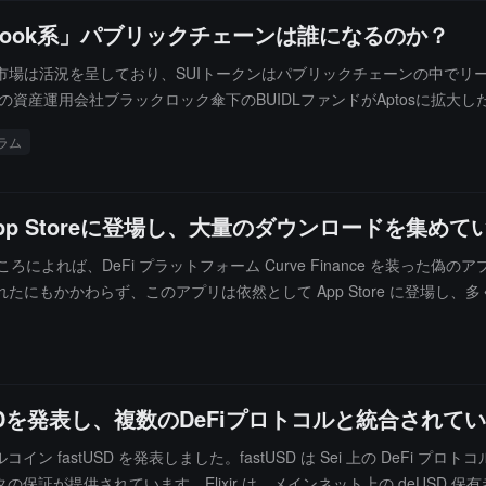
点として、AI とブロックチェーンアプリケーションの実現に全力を注ぎます。
cebook系」パブリックチェーンは誰になるのか？
近の市場は活況を呈しており、SUIトークンはパブリックチェーンの中でリ
資産運用会社ブラックロック傘下のBUIDLファンドがAptosに拡大し
ラム
App Storeに登場し、大量のダウンロードを集めて
が報じたところによれば、DeFi プラットフォーム Curve Finance を装
にもかかわらず、このアプリは依然として App Store に登場し
ーキングのために構築された合法的なツールとして偽装されており、ユ
utect の共同創設者 Babu Lal は、6500 以上の偽の公開ア
ーが報告し、安全専門家が警告を発し、さらにはこれらのアプリを削除
、現在の状況は「毎日新しい手口が現れている」とし、セキュリティ対策
tUSDを発表し、複数のDeFiプロトコルと統合されて
コイン fastUSD を発表しました。fastUSD は Sei 上の DeFi プロトコル D
データの保証が提供されています。Elixir は、メインネット上の deUSD