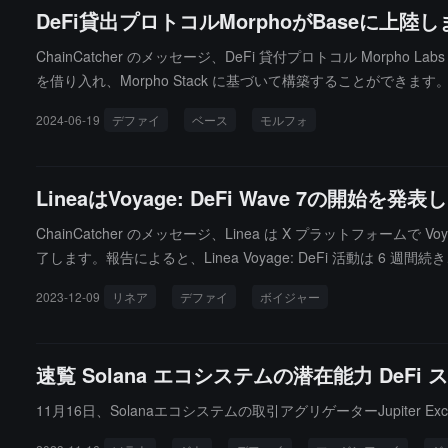
DeFi貸出プロトコルMorphoがBaseに上陸
ChainCatcher のメッセージ、DeFi 貸付プロトコル Morpho L
を借り入れ、Morpho Stack に基づいて構築することができます
2024-06-19
デファイ
ベース
モルフォ
LineaはVoyage: DeFi Wave 7の開
ChainCatcher のメッセージ、Linea は X プラットフォームで V
了します。報告によると、Linea Voyage: DeFi 活動は 6
ト、ブリッジ、スワップ、貸出、流動性供給、イールドファーミ
2023-12-09
リネア
デファイ
ボイジャー
速覧 Solana エコシステムの潜在能力 DeF
11月16日、Solanaエコシステムの取引アグリゲーターJupiter