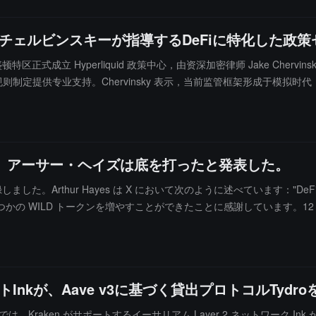
イク・チェルビンスキーが指導するDeFiに特化した
特区正式成立 Hyperliquid 政策中心，由资深加密律师 Jake Cher
规则制定提供专业支持。Chervinsky 表示，当前监管框架形成于模
台原生代币 HYPE（当前价值约 2800 万美元）以支持该中心运作。创始团队还包括政策
策主管）。中心目前正在招聘幕僚长、传播主管及政府关系主管等职位。
し、アーサー・ヘイズは底を打ったと発表した。
暴落を記録しました。Arthur Hayes は X において次のように述べてい
 WILD トークンを増やすことができたことに感謝しています。12 月の
 の今回の急落は、WILD PeaPods の貸出プールに起因する連鎖清算イ
らず、ユーザーの資金が盗まれることもなく、Wilder World の
依然として十分な資金準備（12-24 ヶ月）を持っており、トークン
トInkが、Aave v3に基づく貸出プロトコルTydr
ところでは、Kraken がサポートするイーサリアム Layer 2 ネットワーク