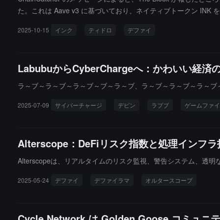
た。これは Aave v3 に基づいており、ネイティブトークン INK 
C、USDG、USDT 0、GHO などの資産をサポートします。ユ
2025-10-15
インク
ティドロ
デファイ
ます。Ink の現在のチェーン上のロックされた総価値は 1.4 億
LabubuからCyberChargeへ：かわい
ラ～ブ～ラ～ブ～ラ～ブ～ブ～ラ～ブ、ラ～ブ～ラ～ブ～ラ～ブ
2025-07-09
サイバーチャージ
デピン
ラブブ
ゲームファイ
Alterscope：DeFiリスク指数と処理イン
Alterscopeは、リアルタイムのリスク監視、警告システム、
2025-05-24
デファイ
デファイラマ
オルタースコープ
Cycle Network は Golden Goo