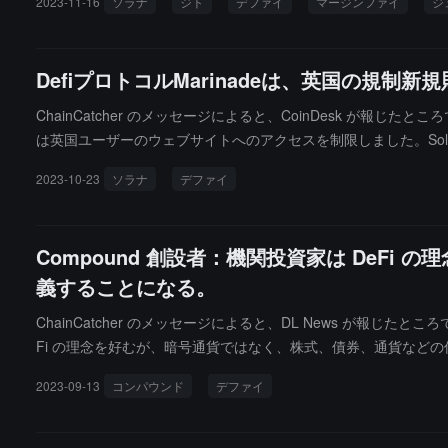
2023-11-16
ソラナ
ジト
デファイ
マージンファイ
ジ
DefiプロトコルMarinadeは、英国の規
ChainCatcher のメッセージによると、CoinDesk が報じたとこ
は英国ユーザーのウェブサイトへのアクセスを制限しました。Solan
2023-10-23
ソラナ
デファイ
Compound 創設者：機関投資家は DeFi
義することになる。
ChainCatcher のメッセージによると、DL News が報じたとこ
Fi の理念を好むが、暗号通貨ではなく、株式、債券、通貨などの
とした。以前、レシュナーは Compound Labs の CEO の
2023-09-13
コンパウンド
デファイ