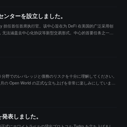
政策センターを設立しました。
vinsky 担任首任首席执行官。该中心旨在为 DeFi 在美国的广泛采用创
拟时代，无法涵盖去中心化协议等新型交易形式。中心的首要任务之一是
顾问 Brad Bourque（前 Sullivan & Cromwell LL
ます："DeFi 分野でのレバレッジと債務のリスクを十分に理解してください。
 Open World の正式な立ち上げを非常に楽しみにしていま
ベントによるものであり、いかなるセキュリティの脆弱性や攻撃によって引き
コアシステムにも障害は発生していません。清算はまだ進行中であ
価格や最近の資金流入の影響を受けることなく、全面的な開発を続
oを発表しました。
 Ink が正式にホワイトラベルの貸出プロトコル Tydro を立ち上げまし