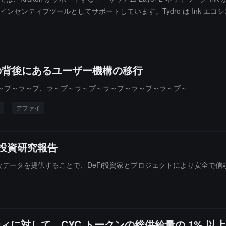
をインセンティブツールとしてサポートしています。Tydro は Ink エコシ
ーザーは将来のエアドロップに参加するためにポイントを蓄積でき、Kraken
ドルを突破しています。
い経済の背後にあるユーザー機構の移行
～ブ～ラ～ブ、ラ～ブ～ラ～ブ～ラ～ブ～ラ～ブ～ラ～ブ～
デファイ
フラ投資研究報告
透明なデータを提供することで、DeFi投資家とプロジェクトにより安全
se コミュニティに対して、CYC トークンの総供給量の 