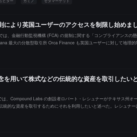
ュピター
カミノ
ゼタマーケット
制新規則により英国ユーザーのアクセスを制限し始めま
ろでは、金融行動監視機構 (FCA) の規制に関する「コンプライアンスの懸念」により
a 最大の分散型取引所 Orca Finance も英国ユーザーに対して地
 の理念を用いて株式などの伝統的な資産を取引したいと考
ろでは、Compound Labs の創設者ロバート・レシュナーがテキサス州オース
伝統的な資産を取引するためにそれを利用したいと述べた。レシュナーはこ
職を辞し、伝統的な資産をブロックチェーンに持ち込むことを目的とした新会社 Su