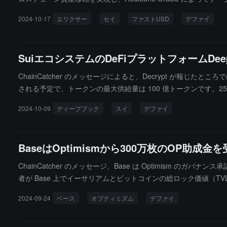
テム内で fastUSD を保有（および使用）することで、ネイティブな
2024-10-17
エリクサー
セイ
ファストUSD
デファイ
SuiエコシステムのDeFiプラットフォームDe
ChainCatcher のメッセージによると、Decrypt が報じたとこ
される予定で、トークンの最大供給量は 100 億トークンです。2
2024-10-09
ディープブック
スイ
デファイ
BaseはOptimismから300万枚のOP助成
ChainCatcher のメッセージ、Base は Optimism の
者が Base 上でイーサリアムとビットコインの総ロック価値（
金プールやユーザー活動に対してインセンティブを提供することはないと述べ
2024-09-24
ベース
オプティミズム
デファイ
占めています。