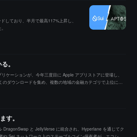
ードしており、半月で最高117%上昇し、
た。
いる。
った偽のアプリケーションが、今年三度目に Apple アプリストアに登場し、
、多くのダウンロードを集め、複数の地域の金融カテゴリで上位にラ
ーザーのコメントには財務損失やセキュリティ問題に関する多く
プリケーションを「特定し、報告し、削除した」と述べており、そのほとん
しても、欺瞞的なアプリケーションは依然として出現し続けてお
が改善されなければ、状況は制御不能のままとなるだろうと述べて
います。
ragonSwap と JellyVerse に統合され、Hyperlane を通じてク
 保有者や Sei ネットワーク上のステーブルコイン保有者が、エコシス