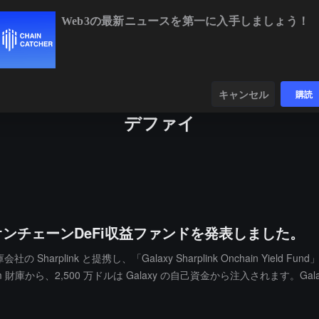
Web3の最新ニュースを第一に入手しましょう！
BTC
$64,865.07
-0.09%
ETH
$1,921.35
+0.39%
ンダー
データ
発見する
キャンセル
購読
デファイ
ドルのオンチェーンDeFi収益ファンドを発表しました。
 財庫会社の Sharplink と提携し、「Galaxy Sharplink Onchain 
ereum 財庫から、2,500 万ドルは Galaxy の自己資金から注入され
動性提供などのアクティブな DeFi 戦略に焦点を当て、目標年利回りは