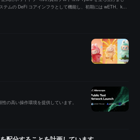
ステムの DeFi コアインフラとして機能し、初期には wETH、kBT
 も Tydro をその中央集権型取引製品に統合する計画を立ててい
で信頼性の高い操作環境を提供しています。
1% 以上を配分することを計画しています。