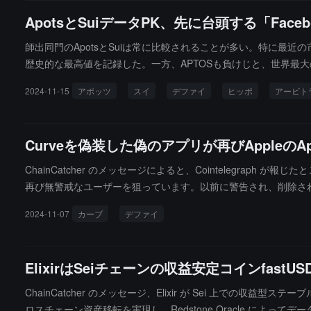
ビスを提供することに尽力します。Metis は LazAI を出発
ApotsとSuiデータPK、先に台頭する「Fa
師出同門のApotsとSuiは常に比較されることが多い。特に最
歴史的な最高値を記録した。一方、APTOSも負けじと、世界最大の
2024-11-15
アポッツ
スイ
デファイ
ヒッポ
アービト
Curveを偽装した偽のアプリが再びAppleの
ChainCatcher のメッセージによると、Cointelegraph 
再び無警戒なユーザーを狙っています。以前に警告され、削除された
ンクインしています。このアプリは、トークン交換や流動性ステ
2024-11-07
カーブ
デファイ
の報告が寄せられています。インドのサイバーセキュリティ会社 Fra
どが「金融カテゴリに属している」としています。多くのユーザ
り、ユーザーは利用されるリスクにさらされています。Lal は
ElixirはSeiチェーンの収益安定コインfas
います。
ChainCatcher のメッセージ、Elixir が Sei 上での収益型ステーブル
ロスチェーン資産移転を実現し、Redstone Oracle によって