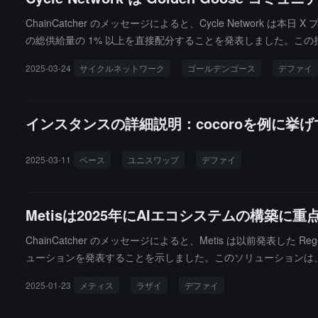
ChainCatcher のメッセージによると、Cycle Network 
の総供給量の 1% 以上を直接配分することを発表しました。この措置は、
ose はチェーン抽象技術に基づいて構築されたゲーム化 DeFAI 収
2025-03-24
サイクルネットワーク
ゴールデンゴース
デファイ
ークン配分が Golden Goose エコシステムの発展をさらに
インスタンスの詳細説明：cocoroを例に挙
2025-03-11
ベース
ユニスワップ
デファイ
Metisは2025年にAIエコシステムの構築
ChainCatcher のメッセージによると、Metis は以前発表した 
ューションを発表することを示しました。このソリューションは、A
基点に、人間の価値に沿った AI エコシステムの構築に全力を尽くしま
2025-01-23
メティス
ラザイ
デファイ
タ整合性の問題を解決するためのオープンネットワークであり、iDAO
組み合わせ可能でオープンな AI 環境を構築します。LazAI 