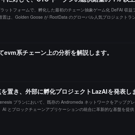
は本日 X プラットフォームで、孵化した最初のチェーン抽象ゲーム化 DeFAI 収益
Golden Goose が RootData のグローバル人気プロジェクトラ
益プラットフォームであり、発売以来大きな注目を集めており、現在の TVL は 
促進し、その革新的な機能の実現を加速すると述べています。
げてevm系チェーン上の分析を解説します。
に重点を置き、外部に孵化プロジェクトLazAIを発表
Regenesis プランにおいて、既存の Andromeda ネットワークをアップグ
I とブロックチェーンアプリケーションの統合に革新的な基盤を提供しま
す。この基盤の上に、Metis はそのインキュベーションプロジェクト La
 や新しい資産基準（Data Anchoring Token）などの革新的
は、整合性のある高品質なデータと透明な操作ネットワークを通じて、DeFA