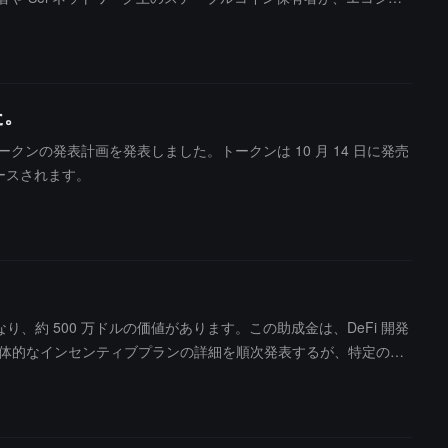
います。
た。
EEP トークンの発表計画を発表しました。トークンは 10 月 14 日に発売
リースされます。
とになり、約 500 万ドルの価値があります。この助成金は、DeFi 開発
は、具体的なインセンティブプランの詳細を順次発表するが、特定の資
ETH（約 670 万ドル）の収益を貢献し、総取引量の 70% 以上を