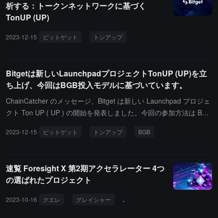
析する：トークンネットワークに基づく
レッジアカウント保有、契約アカウント保有、P2P アカウント保
TonUP (UP)
有、資産運用アカウント保有、凍結/ロックされた BGB を含む）が
統計に含まれます。投入段階では、ユーザーが投入を完了した後、
2023-12-15
ビットゲット
トンアップ
BGB はロックされ、統計配分を待ちます。
Bitgetは新しいLaunchpadプロジェクトTonUP (UP)を立
ち上げ、今回はBGB投入モデルに基づいています。
ChainCatcher のメッセージ、Bitget は新しい Launchpad プロジェ
クト Ton UP ( UP ) の開始を発表しました。今回の参加方法は BGB
投入モデルに基づいています。Bitget は保有統計段階内で、ユーザ
2023-12-15
ビットゲット
トンアップ
BGB
ーの資産アカウントの保有スナップショットを取得し、ユーザーの
BGB 平均保有を統計します。この期間中、ユーザーの全アカウン
トの BGB 保有（現物アカウント保有、レバレッジアカウント保
速覧 Foresight X 第2期アクセラレーター 4つ
有、契約アカウント保有、P2P アカウント保有、資産運用アカウン
の選ばれたプロジェクト
ト保有、凍結/ロックされた BGB を含む）が統計に含まれます。投
入段階では、ユーザーが投入を完了した後、BGB はロックされ、
2023-10-16
クエレ
グレイシャー
トンアップ
T2T2
統計配分を待ちます。Ton UP ( UP ) Launchpad スケジュール（UT
C +8）保有統計段階：12 月 17 日 14:00 - 12 月 20 日 14:00投入段