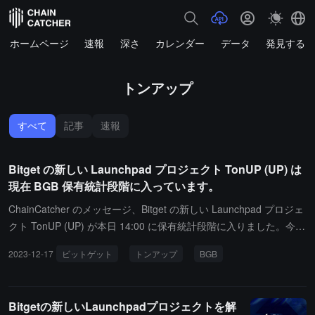
ホームページ
速報
深さ
カレンダー
データ
発見する
トンアップ
すべて
記事
速報
Bitget の新しい Launchpad プロジェクト TonUP (UP) は
現在 BGB 保有統計段階に入っています。
ChainCatcher のメッセージ、Bitget の新しい Launchpad プロジェ
クト TonUP (UP) が本日 14:00 に保有統計段階に入りました。今回
の参加方法は BGB 投入モデルに基づいています。Bitget は保有統
2023-12-17
ビットゲット
トンアップ
BGB
計段階内で、ユーザーの資産アカウントの保有スナップショットを
取得し、ユーザーの BGB 平均保有を統計します。保有統計段階は
12 月 17 日 14:00 から 12 月 20 日 14:00 までです。この期間中、
Bitgetの新しいLaunchpadプロジェクトを解
ユーザーの全アカウントの BGB 保有（現物アカウント保有、レバ