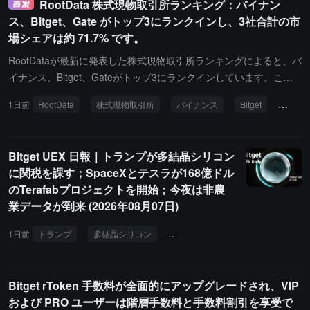
RootData 株式現物取引所ランキング：バイナン
ス、Bitget、Gate がトップ3にランクインし、3社合計の市
場シェアは約 71.7% です。
RootDataが最新に発表した株式現物取引所ランキングによると、バ
イナンス、Bitget、Gateがトップ3にランクインしています。この
ランキングは公開取引と注文簿データに基づいており、取引所の株
1日前
RootData
株式現物取引所
バイナンス
Bitget
ゲート
式現物市場の取引規模、流動性、活発な製品を比較し、株式製品と
証券会社のチャネルのカバレッジを示しています。バイナンスは1
位で、スコアは83.65、24時間の公開注文簿の取引額は約2.94億ド
Bitget UEX 日報｜トランプが多結晶シリコン
ル、市場シェアは50.82%です。Bitgetは2位で、スコアは75.54、24
に関税を課す；SpaceXとテスラが168億ドル
時間の公開注文簿の取引額は約4535.54万ドル、市場シェアは7.8
のTerafabプロジェクトを開始；今夜は非農
3%です。Gateは3位で、スコアは74.76、24時間の公開注文簿の取
業データが到来 (2026年08月07日)
引額は約7582.54万ドル、市場シェアは13.09%です。3社合計の市
場シェアは約71.74%です。その中でバイナンスは50.82%を占めて
1日前
トランプ
多結晶シリコン
関税引き上げ
SpaceX
テ
おり、市場全体の半分以上のシェアを持ち、トップ効果が顕著で
す。
Bitget rToken 手数料が全面的にアップグレードされ、VIP
および PRO ユーザーは階層手数料と手数料割引を享受で