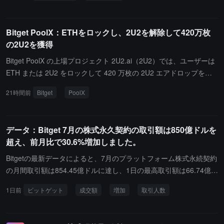
投資を受けており、中国の大規模モデル市場で注目されている潜在
的なIPO対象の一つです。
Bitget PoolX：ETHをロックし、2U2を解除して420万枚
の2U2を獲得
Bitget PoolX の上場プロジェクト 2U2.ai（2U2）では、ユーザーは
ETH または 2U2 をロックして 420 万枚の 2U2 エアドロップを分
配できます。そのうち、ETH ロックプールのエアドロップ総量は 3
21時間前
Bitget
PoolX
80 万枚の 2U2 で、個人のロック上限は 1,500 ETH です；2U2 ロ
ックプールのエアドロップ総量は 40 万枚の 2U2 で、個人のロック
上限は 3,500 万枚の 2U2 です。ロック期間は 8 月 7 日 20:00 から
データ：Bitget 7月の株式永久契約の取引額は850億ドルを
8 月 11 日 20:00（UTC+8）までです。さらに、活動期間中に ETH
超え、前月比で30.6%増加しました。
の純入金額が正のユーザーは、PoolX の活動終了後に 3% の ETH
投資利息クーポンを受け取ることができます；初めて PoolX に参加
Bitgetの最新データによると、7月のプラットフォーム株式永続契約
し、純入金条件を満たすユーザーは、12% の ETH 利息クーポンを
の月間取引額は854.45億ドルに達し、1日の最高取引額は66.74億ド
受け取ることができます。
ルでした。同期間中、月間取引額は前月比で30.6%増加し、取引人
1日前
ビットゲット
成交額
増加
取引人数
数は前月比で31.4%増加し、取引件数は前月比で130%増加しまし
た。複数の取引指標は先月に比べて増加しています。