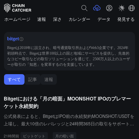
ホームページ
速報
深さ
カレンダー
データ
発見する
bitget
Bitgetは2018年に設立され、暗号通貨取引所およびWeb3企業です。2024年
初頭時点で、Bitgetは世界100以上の国と地域にサービスを提供し、先進的
なコピー取引などの取引ソリューションを通じて、2500万人以上のユーザ
ーが取引の「知恵」を変革するのを支援しています。
すべて
記事
速報
Bitgetにおける「月の暗面」MOONSHOT IPOのプレマー
ケット永続契約
公式発表によると、BitgetはIPO前の永続契約MOONSHOT/USDTを
上場し、最大10倍のレバレッジと24時間365日の取引をサポートし
ています。月の暗い面は、中国の人工知能研究および応用企業であ
21時間前
ビットゲット
月の暗い面
り、Kimiシリーズ製品で知られ、アリババやテンセントなどの機関