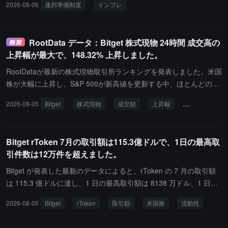
2026-08-06
連邦準備制度
インフレ
利上げ
ゴールド
原油
RootData データ：Bitget 株式現物 24時間 成交高の
上昇幅が最大で、148.32% 上昇しました。
RootDataが最新の株式現物取引所ランキングを発表しました。米国
株が大幅に上昇し、S&P 500が新高値を更新する中、ほとんどの株
式現物取引所の24時間取引額が増加しました。上位10の取引所の中
2026-08-05
Bitget
株式現物
成交額
上昇幅
取引所
Ro
で、上昇率が最も高いのはそれぞれBitget、Kraken、OKXです。Bit
getの24時間公開注文簿取引額は約4744.34万ドルで、148.32%の上
昇率を記録し、上昇率第一位となりました。Krakenの24時間取引
Bitget rToken 7月の取引額は115.3億ドルで、1日の最高取
額は約672.81万ドルで、72.21%の上昇率を記録し、第二位となり
引件数は12万件を超えました。
ました。OKXの24時間取引額は約7196.49万ドルで、57.35%の上
昇率を記録し、第三位となりました。
Bitget が発表した最新のデータによると、rToken の 7 月の取引額
は 115.3 億ドルに達し、1 日の最高取引額は 8138 万ドル、1 日の
最高取引件数は 127,691 件でした。現在、rToken の運用資産規模
2026-08-05
Bitget
rToken
取引額
米国株
流動性
（AUM）は 1.6 億ドルに増加しています。取引活発度の向上に伴
い、rToken の全期間にわたる取引需要がさらに解放されていま