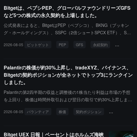
す。統計によると、約 3 分の 1 の rToken 取引は伝統的な米国株の
Bitgetは、ペプシPEP、グローバルファウンドリーズGFS
取引時間外に発生しており、通常の取引時間外でもユーザーに強い
など5つの株式の永久契約を上場しました。
米国株取引の需要があることを反映しており、非取引時間の流動性
に新たな成長の余地を提供しています。
公式発表によると、BitgetはPEP（ペプシコ）、BKNG（ブッキン
グ・ホールディングス）、SSPC（2倍ショートSPCX ETF）、SPC
H（2倍ロングSPCX ETF）、およびGFS（グローバルファウンドリ
2026-08-05
ビットゲット
PEP
GFS
永続契約
レバレッジ
ーズ）の5つの株式およびETFの永続契約を上場しました。上記の
契約はすべてUSDTで決済され、最大20倍のレバレッジと7×24時間
の取引をサポートしています。
Palantirの株価が約30%上昇し、tradeXYZ、バイナンス、
Bitgetの契約ポジションが全ネットでトップ3にランクイン
しました。
Palantirの第2四半期の収益と調整後の1株当たり利益は市場の予想
を上回り、株価は時間外取引および翌日の取引で約30%上昇しまし
た。CoinGlassのデータによると、現在のPLTRの全ネットワーク契
2026-08-05
パランティア
株価
契約ポジション
tradeXYZ
約の総保有価値は約3819.97万ドルです。プラットフォームの分布
を見ると、tradeXYZ、バイナンス、Bitgetの保有量が上位3位を占
めています。その中で：tradeXYZ：保有約6.90万PLTR、対応する
Bitget UEX 日報｜ベーセントはホルムズ海峡
価値約1100.56万ドルバイナンス：保有約5.72万PLTR、対応する価