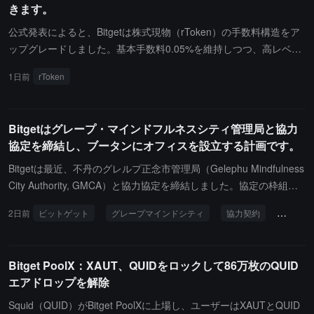
きます。
公式発表によると、Bitgetは株式現物（rToken）の手数料構造をア
ップグレードしました。基本手数料0.05%を維持しつつ、高レベル
のVIPおよびPROユーザーはより低い階層専用手数料を享受できま
1日前
rToken
す。また、BGBを使用して手数料を相殺することで20%の割引も受
けられます。その中で、BGBの相殺を重ねると、VIPユーザーのメ
イカー手数料は最低0%、テイカーは最低0.024%になります。PRO
Bitgetはグレープ・マインドフルネスシティ管理局と協力
ユーザーのメイカー手数料は最低0.008%、テイカーは最低0.0175
協定を締結し、ブータンにオフィスを設立する計画です。
2%です。米国株の通常取引時間中、注文はStockRouteを通じて基
盤市場にルーティングされ、統一してテイカー手数料が課金されま
Bitgetは最近、不丹のグレルプ正念市管理局（Gelephu Mindfulness
す。週末および祝日の内部マッチング時間帯では、メイカーとテイ
City Authority, GMCA）と協力協定を締結しました。協定の枠組み
カーの手数料が区別されます。
に基づき、Bitgetはグレルプ正念市（GMC）に法的実体を設立し、
2日前
ビットゲット
グレープマインドシティ
協力契約
ブータ
グレルプ金融サービスオフィス（GFSO）の規制枠組みの下で関連
する金融サービスライセンスの申請を準備し、運営、規制およびエ
コシステム構築などの業務フローについてGMCAと協力を開始しま
Bitget PoolX：XAUT、QUIDをロックして86万枚のQUID
す。計画に基づき、Bitgetは現地に徐々にオフィスを設立し、現地
エアドロップを解除
の採用を行い、地域の人材育成および長期的な構築を支援します。
不丹南部の特別行政区として、GMCは次世代の国際金融およびイ
Squid（QUID）がBitget PoolXに上場し、ユーザーはXAUTとQUID