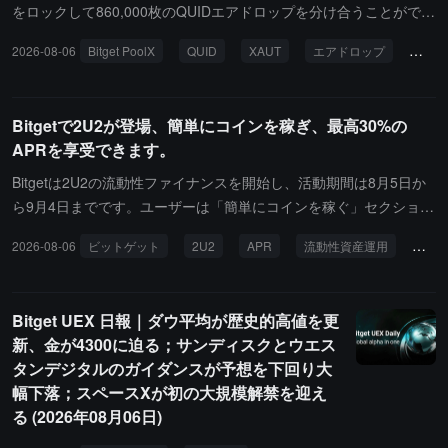
ノベーションセンターとして構築されています。その仮想資産制度
をロックして860,000枚のQUIDエアドロップを分け合うことができ
は「2025年金融サービス法」に基づいています。グレルプ正念市の
ます。そのうち、XAUTロックプールのエアドロップ総量は780,00
2026-08-06
Bitget PoolX
QUID
XAUT
エアドロップ
ロッ
理事会の理事であるJigdrel Singayは、Bitgetなどのパートナーを導
0枚のQUIDで、1人あたりのロック上限は300 XAUTです；QUIDロ
入することが、世界的な専門知識をもたらし、同時に地域の能力お
ックプールのエアドロップ総量は80,000枚のQUIDで、1人あたりの
よびより広範な金融エコシステムの発展を促進するのに役立つと指
ロック上限は5,000,000枚のQUIDです。ロック期間は8月5日から8
Bitgetで2U2が登場、簡単にコインを稼ぎ、最高30%の
摘しています。
月12日までです。さらに、イベント期間中にXAUTの純入金額が正
APRを享受できます。
のユーザーは、イベント終了後に3%のXAUT投資利息クーポンを受
け取ることができます；初めてPoolXに参加し、純入金条件を満た
Bitgetは2U2の流動性ファイナンスを開始し、活動期間は8月5日か
すユーザーは、12% APRのXAUT利息クーポンも受け取ることがで
ら9月4日までです。ユーザーは「簡単にコインを稼ぐ」セクション
きます。
で対応するコインを購入でき、最高30%のAPRを享受でき、1人あ
2026-08-06
ビットゲット
2U2
APR
流動性資産運用
簡単
たりの購入上限は3,600,000枚の2U2です。
Bitget UEX 日報｜ダウ平均が歴史的高値を更
新、金が4300に迫る；サンディスクとウエス
タンデジタルのガイダンスが予想を下回り大
幅下落；スペースXが初の大規模解禁を迎え
る (2026年08月06日)