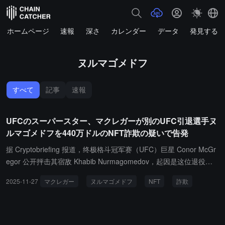
ホームページ
速報
深さ
カレンダー
データ
発見する
ヌルマゴメドフ
すべて
記事
速報
UFCのスーパースター、マクレガーが別のUFC引退選手ヌ
ルマゴメドフを440万ドルのNFT詐欺の疑いで告発
据 Cryptobriefing 报道，终极格斗冠军赛（UFC）巨星 Conor McGr
egor 公开抨击其宿敌 Khabib Nurmagomedov，起因是这位退役冠
军推出了一系列以达吉斯坦传统皮帽 "papakha" 为灵感的 NFT，该
2025-11-27
マクレガー
ヌルマゴメドフ
NFT
詐欺
帽子曾因他在 UFC 赛场的表现闻名。社交媒体消息称，该系列 NFT
发行后创收约 440 万美元，而 Nurmagomedov 在销售完成后随即删
除了此前宣传推文。McGregor 立即指控 Nurmagomedov 实施"骗
局"，称其利用已故父亲的名号和达吉斯坦文化从粉丝手中敛财，随