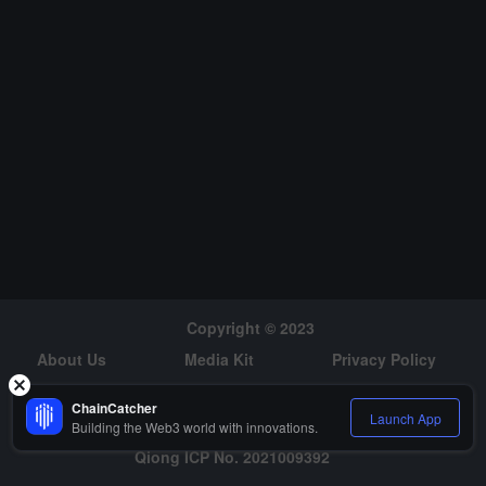
后又抹除所有宣传痕迹。他直言这是对 Nurmagomedov 父亲遗产
的"耻辱与污点"。Nurmagomedov 反击称 McGregor 是"骗子"，坚称
NFT 是合法"数字礼物"，旨在弘扬传统。他表示，McGregor 在输掉
2018 年对决多年后仍试图羞辱他。此外，McGregor 曾涉足加密货
币领域，与 Real World Gaming DAO 合作推出 "REAL" Meme 币，
但预售未达目标，团队最终为竞标者退款。
Copyright © 2023
About Us
Media Kit
Privacy Policy
Risk Warning
Hiring
ChainCatcher
Launch App
Building the Web3 world with innovations.
Qiong ICP No. 2021009392