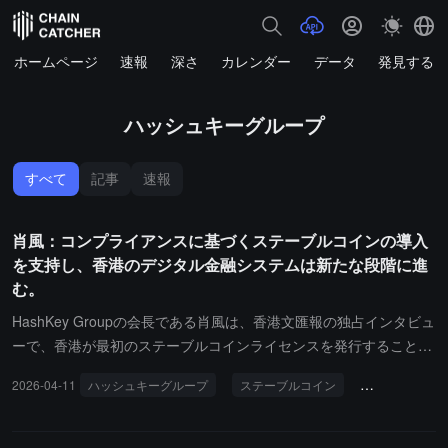
ホームページ
速報
深さ
カレンダー
データ
発見する
ハッシュキーグループ
すべて
記事
速報
肖風：コンプライアンスに基づくステーブルコインの導入
を支持し、香港のデジタル金融システムは新たな段階に進
む。
HashKey Groupの会長である肖風は、香港文匯報の独占インタビュ
ーで、香港が最初のステーブルコインライセンスを発行することが
地元のデジタル資産市場にとって重要な一歩であると述べました。
2026-04-11
ハッシュキーグループ
ステーブルコイン
デジタル金融
彼は、この動きが香港の法定通貨のトークン化プロセスをさらに加
速させ、デジタル金融システムの重要な決済および支払いインフラ
を補完することを示していると指摘しました。香港のステーブルコ