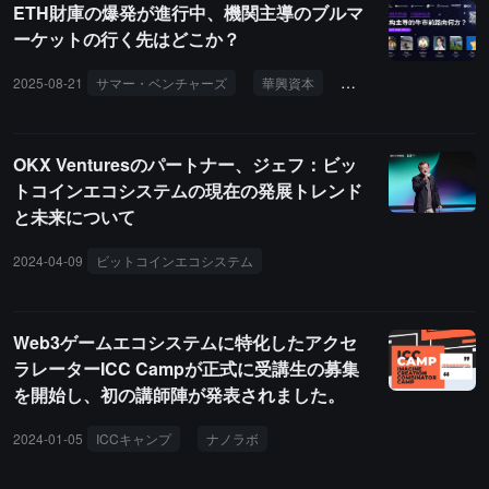
ETH財庫の爆発が進行中、機関主導のブルマ
インは、クロスボーダー決済や貿易決済にサービスを提供するだけ
ーケットの行く先はどこか？
でなく、デジタル資産取引の媒介としての核心的な機能も担いま
す。肖風は、長期的には、AIインテリジェンス間のマイクロ、クロ
2025-08-21
サマー・ベンチャーズ
華興資本
ポリヘドラエコシステ
スボーダー、プログラム可能な支払いを支えることにより、そのよ
り大きな価値が生まれ、実世界の資産（RWA）やオンチェーン決済
などのシナリオと協調効果を形成し、香港がグローバルなデジタル
OKX Venturesのパートナー、ジェフ：ビッ
資産およびデジタル金融システムの進化においてより重要な地位を
トコインエコシステムの現在の発展トレンド
占めることを助けると提案しました。彼はまた、HashKeyの取引プ
と未来について
ラットフォームがオープンでコンプライアンスを遵守する原則を守
り、規制要件を満たすステーブルコインの発行主体および関連製品
2024-04-09
ビットコインエコシステム
現物ETF
OKXベンチャーズ
を支援し、エコシステムの健康的な発展を共同で促進すると述べま
した。現在、HashKeyはライセンスを取得したステーブルコインの
発行者との実質的な協力の議論を積極的に進めており、香港でコン
Web3ゲームエコシステムに特化したアクセ
プライアンスを遵守して発行を計画しているステーブルコイン機関
ラレーターICC Campが正式に受講生の募集
との協力を歓迎しています。香港のデジタル資産市場の核心的な参
を開始し、初の講師陣が発表されました。
加者として、HashKeyは既存のライセンスコンプライアンスシステ
ム、法定通貨のチャネル、および業界資源を活用して、コンプライ
2024-01-05
ICCキャンプ
ナノラボ
ザ・サンドボックス
ハッシ
アンスに基づくステーブルコインの取引開始、流動性のサポート、