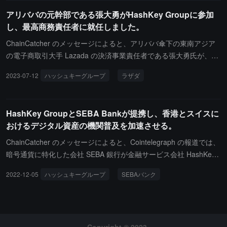
支払いシナリオの拡大、関連アプリケーションシナリオの実現を支
援し、業界エコシステムの秩序ある発展を促進します。
アリババの元幹部である張大勇がHashKey Groupに参加
し、最高商務責任者に就任しました。
ChainCatcher のメッセージによると、アリババ傘下の東南アジア
の電子商取引大手 Lazada の決済事業責任者である張大勇氏が、香
港の特牌暗号機関 Hashkey Group に CCO（最高商務責任者）とし
2023-07-12
ハッシュキーグループ
ラザダ
て参加した。情報によれば、Hashkey Group はアジア最大の暗号
金融機関の一つで、香港に本社を置いている。同グループ傘下の H
ashkey Pro は、香港で現在唯一の規制運営ライセンスを取得した
HashKey GroupとSEBA Bankが提携し、香港とスイスに
暗号取引プラットフォームの一つである。張大勇氏の参加は、また
おけるデジタル資産の機関普及を加速させる。
一人のインターネット大手企業の幹部が正式に Web3 分野に進出す
ることを意味する。張大勇氏はインターネット決済分野で豊富な業
ChainCatcher のメッセージによると、Cointelegraph の報道では、
務経験を持っている。アリババの子会社 Lazada に参加する前は、
暗号通貨に特化した会社 SEBA 銀行が金融サービス会社 HashKey
アントグループで働き、東南アジア地域における Alipay の上級管理
Group と戦略的パートナーシップを結び、香港とスイスにおけるデ
2022-12-05
ハッシュキーグループ
SEBAバンク
職を務めていた。彼は 2008 年に Alipay に参加し、東南アジア地域
ジタル資産の機関普及を加速させることを発表しました。HashKey
での Alipay の運営を担当していた。2021 年 9 月、東南アジアの電
は SEBA Bank の香港における優先デジタル資産取引および市場開
子商取引大手 Lazada は、張大勇氏のために新たなポジションを設
発パートナーとなり、SEBA Bank は HashKey のスイスにおける優
け、同グループの東南アジアにおける決済事業をリードすることを
先銀行パートナーとなります。これにより、デジタル資産エコシス
任せた。