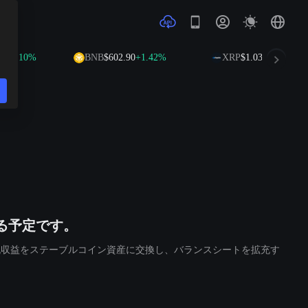
5
+0.10%
BNB
$602.90
+1.42%
XRP
$1.03
-0.05%
える予定です。
、調達した純収益をステーブルコイン資産に交換し、バランスシートを拡充す