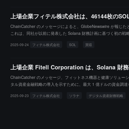
上場企業フィテル株式会社は、46144枚のSO
ChainCatcher のメッセージによると、GlobeNewswire が報
これは、同社が以前に発表した Solana 財務計画に基づく初の
益の大部分を追加の SOL 取得に使用する計画です。
2025-09-24
フィテル株式会社
SOL
買収
上場企業 Fitell Corporation は、S
ChainCatcher のメッセージ、フィットネス機器と健康ソリューシ
タル資産金融戦略の導入を示すために、最大 1 億ドルの資金調達を行っ
olana Australia Corporation」に改名する予定です。
2025-09-23
フィテル株式会社
ソラナ
デジタル資産財務戦略