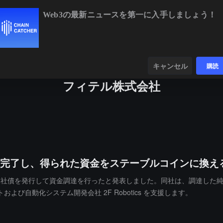
Web3の最新ニュースを第一に入手しましょう！
BTC
$64,845.99
-0.17%
ETH
$1,920.1
ンダー
データ
発見する
キャンセル
購読
フィテル株式会社
ルの資金調達を完了し、得られた資金をステーブルコインに換
000,000ドルの転換社債を発行して資金調達を行ったと発表しました。同社は
自動化システム開発会社 2F Robotics を支援します。