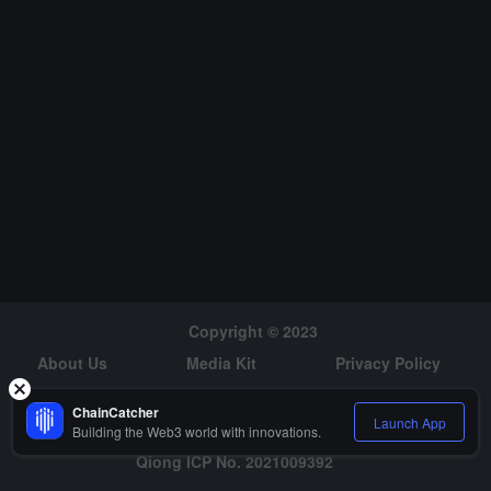
Copyright © 2023
About Us
Media Kit
Privacy Policy
Risk Warning
Hiring
ChainCatcher
Launch App
Building the Web3 world with innovations.
Qiong ICP No. 2021009392