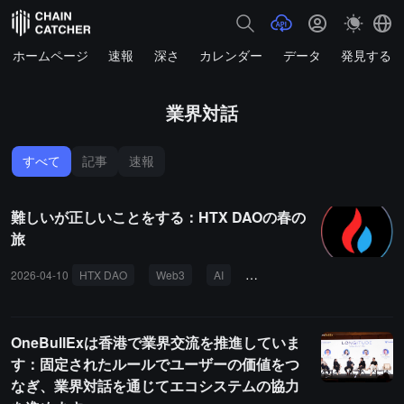
ホームページ
速報
深さ
カレンダー
データ
発見する
業界対話
すべて
記事
速報
難しいが正しいことをする：HTX DAOの春の
旅
2026-04-10
HTX DAO
Web3
AI
Crypto
火币
長期主
OneBullExは香港で業界交流を推進していま
す：固定されたルールでユーザーの価値をつ
なぎ、業界対話を通じてエコシステムの協力