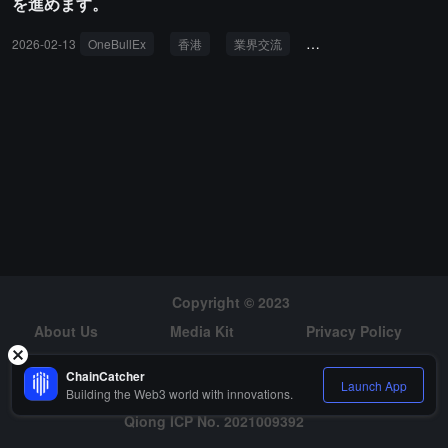
を進めます。
2026-02-13
OneBullEx
香港
業界交流
LONGITUDE
リス
Copyright © 2023
About Us
Media Kit
Privacy Policy
Risk Warning
Hiring
ChainCatcher
Launch App
Building the Web3 world with innovations.
Qiong ICP No. 2021009392