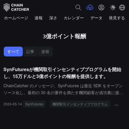
ホームページ
速報
深さ
カレンダー
データ
発見する
3億ポイント報酬
すべて
記事
速報
SynFuturesが機関取引インセンティブプログラムを開始
し、15万ドルと3億ポイントの報酬を提供します。
ChainCatcher のメッセージ、SynFutures は最近 SDK をオープン
ソース化し、最初の 30 名の要件を満たす機関顧客が成功裏に接続
し、自動取引を行いました。取引量が 1000 万ドルを超えると、50
2024-05-14
SynFutures
機関取引インセンティブプログラム
15万ド
00 ドルの統合補助金と 1000 万 SynFutures O_O ポイントの報酬
を受け取ることができます。活動の締切は 6 月 30 日です。Defillm
a のデータによると、SynFutures は 3 月にメインネットを立ち上
げて以来、TVL は 5300 万ドルを超え、取引件数は 250 万を超え、