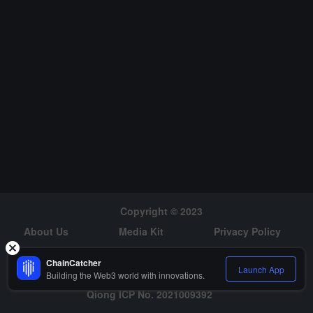
取引量は 520 億ドルを超え、現在はデリバティブ分野でトップ 3
にランクインしています。SynFutures は以前、Pantera、Polychai
n、Dragonfly、Standard Crypto などの業界トップ機関から 3800
万ドルの資金調達を受けたと発表しており、プロトコルは Quantst
amp による監査を通過しています。
Copyright © 2023
About Us
Media Kit
Privacy Policy
Risk Warning
Hiring
ChainCatcher
Launch App
Building the Web3 world with innovations.
Qiong ICP No. 2021009392