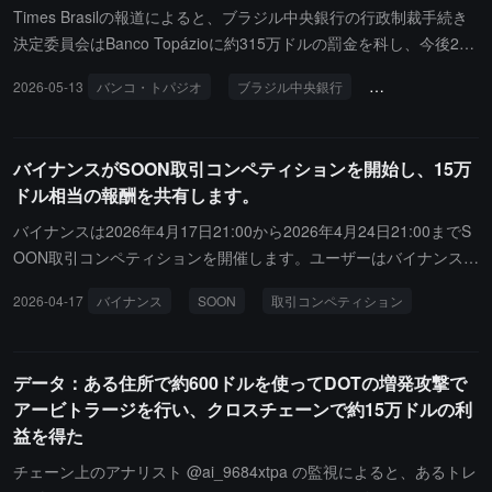
Times Brasilの報道によると、ブラジル中央銀行の行政制裁手続き
決定委員会はBanco Topázioに約315万ドルの罰金を科し、今後2年
間、仮想資産取引のための店頭外国為替業務を禁止しました。規制
2026-05-13
バンコ・トパジオ
ブラジル中央銀行
マネーロンダリン
当局は、Banco Topázioが2020年10月から2021年9月の間に約17億
ドルの関連業務を処理する際、顧客の資格審査、顧客登録、マネー
ロンダリングおよびテロ資金供与対策の管理が不十分であり、Coaf
バイナンスがSOON取引コンペティションを開始し、15万
に異常取引を報告しなかったと述べています。ブラジル中央銀行の
ドル相当の報酬を共有します。
職員は、今後、暗号資産業務に関与する他の機関にも同様の制限措
置が適用される可能性があると述べました。
バイナンスは2026年4月17日21:00から2026年4月24日21:00までS
OON取引コンペティションを開催します。ユーザーはバイナンスウ
ォレット（秘密鍵なし）またはバイナンスアルファでSOON（SOO
2026-04-17
バイナンス
SOON
取引コンペティション
N）を取引することで参加でき、688,000 SOONの賞金プールを共
有します。報酬は2026年5月8日21:00前に受け取れるようになりま
す。条件を満たすユーザーは14日以内に受け取る必要があります。
データ：ある住所で約600ドルを使ってDOTの増発攻撃で
アービトラージを行い、クロスチェーンで約15万ドルの利
益を得た
チェーン上のアナリスト @ai_9684xtpa の監視によると、あるトレ