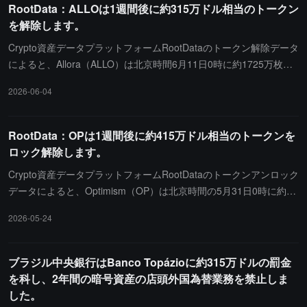
RootData：ALLOは1週間後に約315万ドル相当のトークン
の預金を決済ロジックによって処理されていないスロットに移動さ
を解除します。
せ、decreasePendingDepositBalance() 関数を回避し、無担保のプ
ライベート残高を不正に作成した後、通常の決済プロセスを通じて
Crypto資産データプラットフォームRootDataのトークン解除データ
引き出しました。これには7種類の資産が関与しています。
によると、Allora（ALLO）は北京時間6月11日0時に約1725万枚の
トークンを解除し、価値は約315万ドルです。
2026-06-04
RootData：OPは1週間後に約415万ドル相当のトークンを
ロック解除します。
Crypto資産データプラットフォームRootDataのトークンアンロック
データによると、Optimism（OP）は北京時間の5月31日0時に約32
21万枚のトークンをアンロックし、価値は約415万ドルです。
2026-05-24
ブラジル中央銀行はBanco Topázioに約315万ドルの罰金
を科し、2年間の暗号資産の店頭外国為替業務を禁止しま
した。