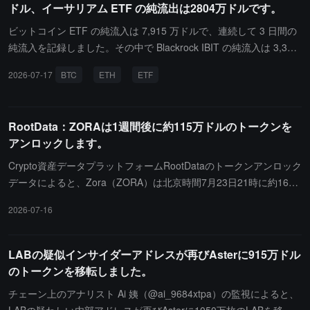
ドル、イーサリアム ETF の純流出は2804万ドルです。
ビットコイン ETF の純流入は 7,915 万ドルで、連続して 3 日間の
純流入を記録しました。その中で Blackrock IBIT の純流入は 3,344
万ドル、Fidelity FBTC の純流入は 3,073 万ドル、Bitwise BITB の
2026-07-17
BTC
ETH
ETF
純流入は 1,498 万ドルです。イーサリアム ETF は当日純流出が 2,
804 万ドルでした。Grayscale Ether Mini Trust の純流出は 1,428
万ドル、Fidelity FETH の純流出は 1,120 万ドル、Grayscale ETHE
RootData：ZORAは1週間後に約115万ドルのトークンを
の純流出は 484 万ドル；Bitwise ETHW の純流入は 228 万ドルで
アンロックします。
す。XRP ETF は当日純流入が 678 万ドル、Solana ETF の純流入
は 166 万ドルです。T. Rowe Price の TKNZ が取引を開始し、初期
Crypto資産データプラットフォームRootDataのトークンアンロック
資産は約 1,500 万ドルで、ポートフォリオにはビットコイン、イー
データによると、Zora（ZORA）は北京時間7月23日21時に約1666
サリアム、BNB、Solana、XRP、HYPE、XLM、Dogecoin が含ま
7万枚のトークンをアンロックし、価値は約115万ドルです。
2026-07-16
れています。
LABの疑似インサイダーアドレスが再びAsterに915万ドル
のトークンを移転しました。
チェーン上のアナリスト Ai 姨（@ai_9684xtpa）の監視によると、