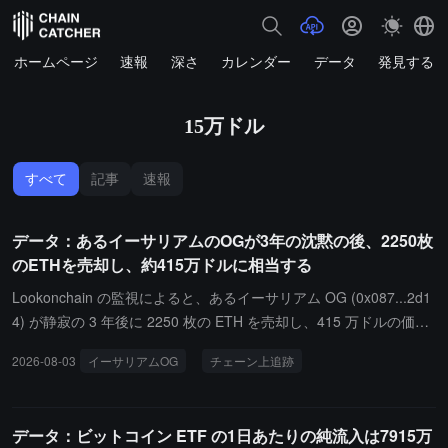
ホームページ
速報
深さ
カレンダー
データ
発見する
15万ドル
すべて
記事
速報
データ：あるイーサリアムのOGが3年の沈黙の後、2250枚
のETHを売却し、約415万ドルに相当する
Lookonchain の監視によると、あるイーサリアム OG (0x087...2d1
4) が静寂の 3 年後に 2250 枚の ETH を売却し、415 万ドルの価値
を持っています。この OG は 8 年以上前に約 489 ドルの平均価格
2026-08-03
イーサリアムOG
チェーン上追跡
でこれらの ETH を購入しました。
データ：ビットコイン ETF の1日あたりの純流入は7915万