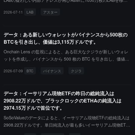
LABの疑わしい内部アドレスが再びAsterに1050万枚のLABを移転
しました。移転時の価格0.872ドルで計算すると、約915万ドルの価
2026-07-11
LAB
アスター
値があります。このアドレスは約22時間ぶりに同じ方法でLABを再
移転しました。過去24時間以内に、このアドレスは合計でAsterに
約1869万ドルのLABを移転しました。以前、このアドレスは昨晩に
データ：ある新しいウォレットがバイナンスから500枚の
コインの移転を完了した後、LABの価格が一時大幅に下落しまし
BTCを引き出し、価値は3,115万ドルです。
た。
Onchain Lens の監視によると、ある巨大なクジラが新しいウォレ
ットを作成し、バイナンスから 500 枚の BTC を引き出し、価値は
3,115 万ドルです。
2026-07-09
BTC
バイナンス
クジラ
データ：イーサリアム現物ETFの昨日の総純流入は
2908.22万ドルで、ブラックロックのETHAの純流入は
2974.15万ドルで首位です。
SoSoValueのデータによると、イーサリアム現物ETFの総純流入は
2908.22万ドルです。単日純流入が最も多いイーサリアム現物ETF
はブラックロック（Blackrock）ETF ETHAで、単日純流入は2974.