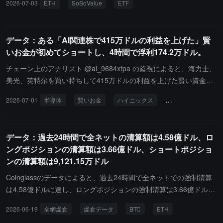
2026-07-03
ETH
SoSoValue
ETF
15万ドル、現在ETHAの歴史的総純流入は111.25億ドルに達してい
ます。次に多いのはVanEck ETF ETHVで、単日純流入は124.15万
ドル、現在ETHVの歴史的総純流入は1.65億ドルです。単日純流出
データ：ある「AI関連株で415万ドルの利益を上げた」賢
が最も多いイーサリアム現物ETFはグレースケール（Grayscale）
いお金が初めてショートし、4時間で浮利174.2万ドル。
イーサリアム信託ETF ETHEで、単日純流出は274.72万ドル、現在
ETHEの歴史的総純流出は53.32億ドルに達しています。発表時点
チェーン上のアナリスト @ai_9684xtpa の監視によると、海力士、
で、イーサリアム現物ETFの総資産純額は90.2億ドルで、ETF純資
美光、英特尔を買い持ちして415万ドルの利益を上げた賢い資金
産比率（時価総額がイーサリアムの総時価総額に占める割合）は4.
が、初めて売りに転じました。今日17:30頃、彼は美光 (MU)、海力
2026-07-01
半導体
賢いお金
ハイニックス
マイクロン
シ
38%、歴史的累積純流入は108.89億ドルに達しています。
士 (SKHX)、サンディスク (SNDK)、英特尔 (INTC)、およびBTCの
一括空売りを開始し、総ポジションは3490万ドルを超えました。米
国株式市場が開盤で大きく下落し、ポジションを開設してわずか4
データ：過去24時間で全ネットの清算額は4.58億ドル、ロ
時間で174.2万ドルの浮利益が出ました。
ングポジションの清算額は3.66億ドル、ショートポジショ
ンの清算額は9,121.15万ドル
Coinglassのデータによると、過去24時間で全ネットでの強制清算
は4.58億ドルに達し、ロングポジションの強制清算は3.66億ドル、
ショートポジションの強制清算は9,121.15万ドルでした。その中
2026-06-19
全網爆倉
爆倉データ
BTC
ETH
で、ビットコインのロングポジションの強制清算は1.2億ドル、ビ