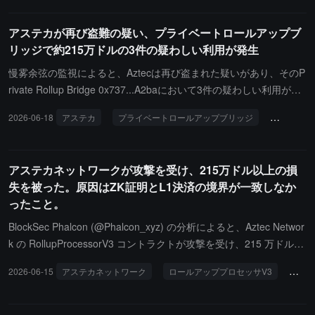
ットコインのショートポジションの強制清算は1,723.6万ドル、イ
ーサリアムのロングポジションの強制清算は8,454.19万ドル、イー
アステカが再び盗難の疑い、プライベートロールアップブ
サリアムのショートポジションの強制清算は2,680.09万ドルです。
リッジで約215万ドルの3件の疑わしい利用が発生
さらに、最近24時間で、世界中で121,394人が強制清算され、最大
の単一強制清算はAster - ETHUSDTで発生し、その価値は1,049.25
慢雾余弦の監視によると、Aztecは再び盗まれた疑いがあり、そのP
万ドルでした。
rivate Rollup Bridge 0x737...A2baにおいて3件の疑わしい利用が発
生し、総額約215万ドル、1158枚のETH、15万枚のDAI、0.469632
2026-06-18
アステカ
プライベートロールアップブリッジ
盗難
95枚のrenBTCが関与しています。
アステカネットワークが攻撃を受け、215万ドル以上の損
失を被った。原因はZK証明とL1決済の境界が一致しなか
ったこと。
BlockSec Phalcon (@Phalcon_xyz) の分析によると、Aztec Networ
k の RollupProcessorV3 コントラクトが攻撃を受け、215 万ドル以
上の損失が発生しました。根本的な原因は、numRealTxs が ZK 証
2026-06-15
アステカネットワーク
ロールアッププロセッサV3
攻撃
明によって強制された取引セットに適切にバインドされていなかっ
たため、証明の検証パスと L1 決済ロジックによる取引リストの解
釈にずれが生じたことです。攻撃者はこの脆弱性を利用して、実際