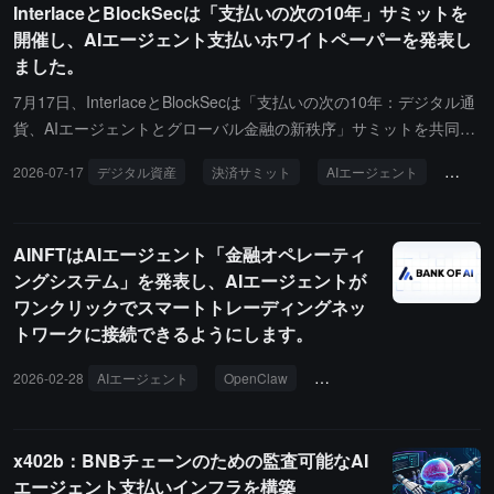
InterlaceとBlockSecは「支払いの次の10年」サミットを
討しており、AIが将来的に小額・高頻度の支払い主体となる発展傾
開催し、AIエージェント支払いホワイトペーパーを発表し
向に対応するため、AIエージェントの支払いに対する顧客識別（KY
ました。
C）、支払い責任の分担、越境取引の外貨申告、プログラム可能な
支払い基準などの規制枠組みに法律的権限を提供することを提案し
7月17日、InterlaceとBlockSecは「支払いの次の10年：デジタル通
ています。
貨、AIエージェントとグローバル金融の新秩序」サミットを共同開
催しました。イベントにはAI、Web3、安全性および支払い分野の
2026-07-17
デジタル資産
決済サミット
AIエージェント
ステー
業界ゲストが集まり、ステーブルコインの支払い、安全性とコンプ
ライアンス、AIエージェントおよびグローバルな支払いインフラの
発展トレンドについて議論しました。BlockSecの共同創設者である
AINFTはAIエージェント「金融オペレーティ
周亚金とInterlaceの創設者兼CEOであるMichael Wuはそれぞれ
ングシステム」を発表し、AIエージェントが
「暗号支払いの安全性とコンプライアンス」および「エージェント
ワンクリックでスマートトレーディングネッ
支払いとグローバル金融の新しいインフラ」について基調講演を行
トワークに接続できるようにします。
い、デジタル資産支払いの発展トレンドに関する最新の観察を共有
しました。ステーブルコインの支払いシーンが継続的に拡大する中
2026-02-28
AIエージェント
OpenClaw
x402
8004
MCP
で、安全性とコンプライアンスの体系および新世代の支払いインフ
ラの構築が業界の発展を推進する重要な支えとなっています。今
後、支払いインフラは資金の流通機能だけでなく、プログラム可能
x402b：BNBチェーンのための監査可能なAI
で信頼できる、検証可能な価値の流通システムへと進化し、デジタ
エージェント支払いインフラを構築