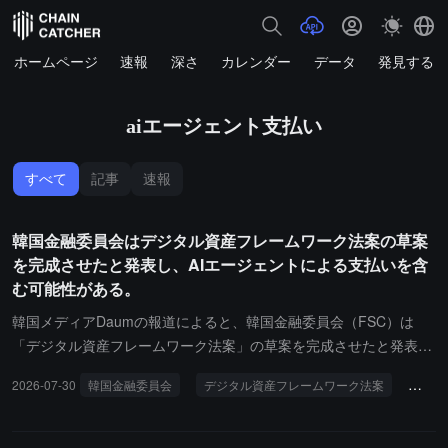
ホームページ
速報
深さ
カレンダー
データ
発見する
aiエージェント支払い
すべて
記事
速報
韓国金融委員会はデジタル資産フレームワーク法案の草案
を完成させたと発表し、AIエージェントによる支払いを含
む可能性がある。
韓国メディアDaumの報道によると、韓国金融委員会（FSC）は
「デジタル資産フレームワーク法案」の草案を完成させたと発表し
ました。現在、調整が必要な事項がいくつか残っており、韓国国会
2026-07-30
韓国金融委員会
デジタル資産フレームワーク法案
AI
の下半期の議程が確定次第、立法プロセスをできるだけ早める予定
です。報道によれば、韓国は「デジタル資産フレームワーク法案」
にAIエージェントの支払いに関する法律的根拠を盛り込むことを検