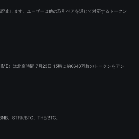
/BNB 取引ペアを上場廃止します。ユーザーは他の取引ペアを通じて対応するトークン
ANIME）は北京時間 7月23日 15時に約6643万枚のトークンをアン
B、STRK/BTC、THE/BTC。