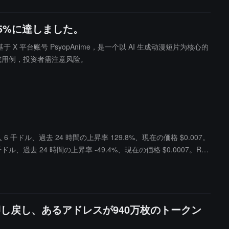
35%に達しました。
 币基于 X 平台账号 PsyopAnime，是一个以 AI 生成动漫短片为核心的
值或用例，投资者需注意风险。
6 千ドル、過去 24 時間の上昇率 129.8%、現在の価格 $0.007。
 3 千ドル、過去 24 時間の上昇率 -49.4%、現在の価格 $0.0007。RET
 2 千ドル、過去 24 時間の上昇率 12251.4%、現在の価格 $0.0003。
に押し戻し、あるアドレスが940万枚のトークン