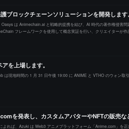
代のIP保護ブロックチェーンソリューションを開発します
Oasys は Animechain.ai と戦略的提携を結び、AI 時代の著作
meChain フレームワークを使用して概念実証を行い、クリエイター
ークン経済と現実資産 (RWA) の融合を促進し、グローバルなクリエ
取引ペアを上場します。
mb は現地時間の 1 月 31 日午後 19:00 に ANIME と VTHO
ime.comを発表し、カスタムアバターやNFTの販
たところによれば、Azuki は Web3 アニメプラットフォーム「Anime