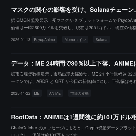
マスクの関心の影響を受け、Solanaチェーン上
据 GMGN 监测显示，受マスクが X プラットフォームで PsyopAn
価値は一時2600万ドルを突破し、現在は2051万ドル、現在の価格は0
た創作集団です。独特なスタイルの短編動画を通じて、「心理戦」（p
2026-01-13
PsyopAnime
Memeコイン
Solana
ザーに対し、Meme コインの取引は非常に変動が大きく、市場
データ：ME 24時間で30％以上下落、ANIM
据币安现货数据显示，市场出现大幅波动。ME 24 小时跌幅达 32.98%
ークンでは、ARDR と GRT が今日の新低値に達し、下落幅はそれぞれ 5
す。
2025-11-22
ME
ANIME
市場の変動
RootData：ANIMEは1週間後に約101
ChainCatcher のメッセージによると、Crypto資産データプラ
ロックし、価値は約101万ドルです。