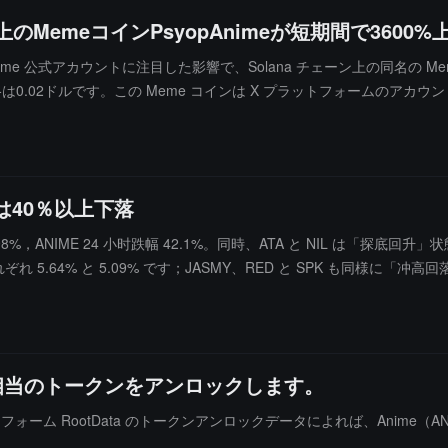
のMemeコインPsyopAnimeが短期間で3600
ime 公式アカウントに注目した影響で、Solana チェーン上の同名の Mem
.02ドルです。この Meme コインは X プラットフォームのアカウント 
syop）式の皮肉手法で世界のニュースや時事問題、例えばイランの社会運
の感情やコンセプトの炒作に依存しており、実際の価値や用途はないた
Eは40％以上下落
，ANIME 24 小时跌幅 42.1%。同時、ATA と NIL は「探底回升」
.64% と 5.09% です；JASMY、RED と SPK も同様に「冲高回落
万ドル相当のトークンをアンロックします。
ットフォーム RootData のトークンアンロックデータによれば、Anime（