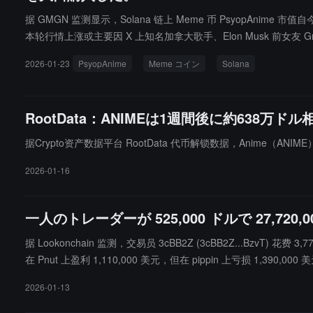
据 GMGN 监测显示，Solana 链上 Meme 币 PsyopAnim
本轮行情上涨或主要因 X 上知名加拿大歌手、Elon Musk 前女友 G
mes 回应 PsyopAnime 相关动态时表示已收到消息，但因近期"非
2026-01-23
PsyopAnime
Meme コイン
Solana
美元，短时推动该代币价格达 0.0135 美元，其为近 24 小时最大额
1 月 13 日，受马斯克在 X 平台关注 PsyopAnime 官方账号影响
依赖市场情绪和概念的炒作，并无实际价值或用例，投资者需注意
RootData：ANIMEは1週間後に約638
据Crypto资产数据平台 RootData 代币解锁数据，Anime（ANIM
2026-01-16
一人のトレーダーが 525,000 ドルで 27,720,
据 Lookonchain 监测，交易员 3cBB2Z (3cBB2Z...BzvT) 
在 Pnut 上盈利 1,110,000 美元，但在 pippin 上亏损 1,390,000
2026-01-13