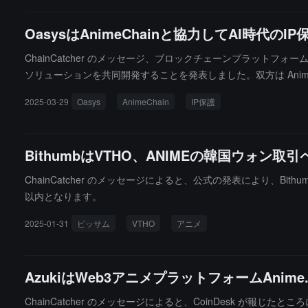
OasysはAnimeChainと協力してAI時
ChainCatcher のメッセージ、ブロックチェーンプラットフォーム 
ソリューションを共同開発することを発表しました。双方は Ani
この協力は、倫理的で持続可能なクリエイティブ生産を強調し、ト
2025-03-29
Oasys
AnimeChain
IP保護
BithumbはVTHO、ANIMEの韓国ウォン
ChainCatcher のメッセージによると、公式の発表により、Bithu
以内となります。
2025-01-31
ビッサム
VTHO
アニメ
AzukiはWeb3アニメプラットフォームAn
ChainCatcher のメッセージによると、CoinDesk が報じ