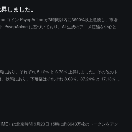
%上昇しました。
e コイン PsyopAnime が3時間以内に3600%以上急騰し、市場
PsyopAnime に基づいており、AI 生成のアニメ短編を中心とし
動などのテーマを解釈しています。ChainCatcher はユー
め、投資家はリスクに注意する必要があると警告しています。
状態にあり、それぞれ 5.12% と 6.76% 上昇しました。その他のト
」状態にあり、下落幅はそれぞれ 8.63%、37.24% と 17.13% で
ANIME）は北京時間 9月23日 15時に約6643万枚のトークンをアン