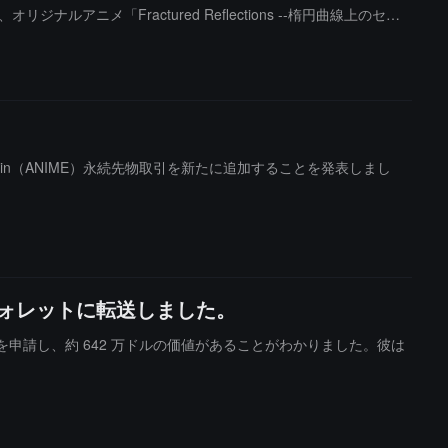
メ「Fractured Reflections --楕円曲線上のセカ
ed に Animecoin（ANIME）永続先物取引を新たに追加することを発表しまし
いウォレットに転送しました。
の ANIME を申請し、約 642 万ドルの価値があることがわかりました。彼は