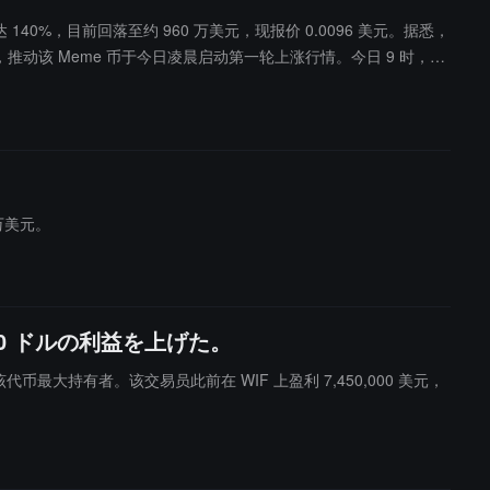
达 140%，目前回落至约 960 万美元，现报价 0.0096 美元。据悉，
探讨，推动该 Meme 币于今日凌晨启动第一轮上涨行情。今日 9 时，Gri
交易员，其在 9 时 32 分大额买入 941 万枚代币，约合 9.5 万
动漫短片解读全球新闻与时事热点的 X 平台账号 PsyopAnime。此前
700 万美元。ChainCatcher 提醒用户，Meme 币交易波动巨大，多
 万美元。
0,000 ドルの利益を上げた。
nime，成为该代币最大持有者。该交易员此前在 WIF 上盈利 7,450,000 美元，