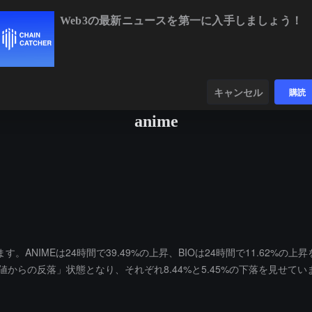
Web3の最新ニュースを第一に入手しましょう！
BTC
$64,402.20
-0.18%
ETH
$1,902.66
+0.
ンダー
データ
発見する
キャンセル
購読
anime
NIMEは24時間で39.49%の上昇、BIOは24時間で11.62%の
値からの反落」状態となり、それぞれ8.44%と5.45%の下落を見せてい