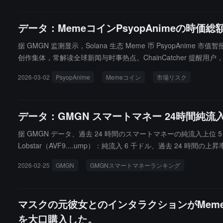
データ：MemeコインPsyopAnimeの時価
据 GMGN 监测显示，Solana 生态 Meme 币 PsyopAnime 市
创作集体，常解读全球新闻与时事热点。ChainCatcher 提
2026-03-02
PsyopAnime
Memeコイン
市場リスク
データ：GMGN スマートマネー 24時間純流入ラ
据 GMGN データ、過去 24 時間のスマートマネーの純流入上位 5 つの
Lobstar（AVF9....ump）：純流入 6 千ドル、過去 24 時間の上昇率
ARDS（kkAj....ump）：純流入 2 千ドル、過去 24 時間の上昇率 1
2026-02-25
GMGN
GMGNスマートマネーランキング
マスクの元彼女とのインタラクションがMemeコ
を大口購入した。