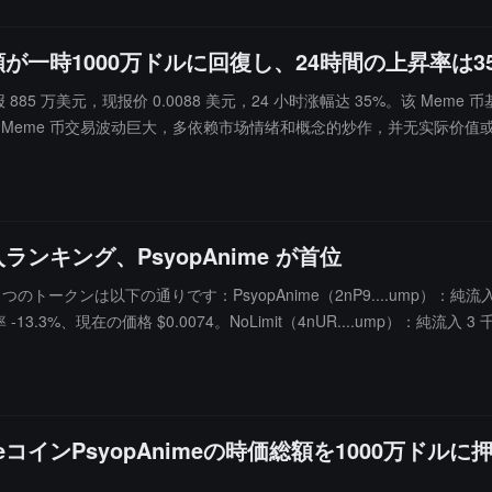
総額が一時1000万ドルに回復し、24時間の上昇率は
值暂报 885 万美元，现报价 0.0088 美元，24 小时涨幅达 35%。该 Meme
醒用户，Meme 币交易波动巨大，多依赖市场情绪和概念的炒作，并无实际价
ンキング、PsyopAnime が首位
トークンは以下の通りです：PsyopAnime（2nP9....ump）：純流入 
 -13.3%、現在の価格 $0.0074。NoLimit（4nUR....ump）：純流入
2292.8%、現在の価格 $0.0003。CLAWAPI（C9jk....ump）：純流入
インPsyopAnimeの時価総額を1000万ドル