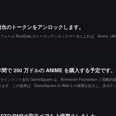
万ドル相当のトークンをアンロックします。
ットフォーム RootData のトークンアンロックデータによれば、Anime（
 年間で 250 万ドルの ANIME を購入する予定です。
インメント会社 GameSquare は、Animecoin Foundatio
理機関となります。この提携は、GameSquare の Web 3 の展開を拡
とを目的としています。GameSquare はまた、Azuki と協力して実体お
DUSD、STO/BNBの取引ペアを上場廃止しました。