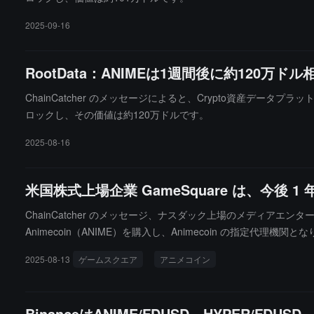
2025-09-16
RootData：ANIMEは1週間後に約120
ChainCatcher のメッセージによると、Crypto資産データプラ
ロックし、その価値は約120万ドルです。
2025-08-16
米国株式上場企業 GameSquare は、今後 1
ChainCatcher のメッセージ、ナスダック上場のメディアエンターテ
Animecoin（ANIME）を購入し、Animecoin の指定代
nimecoin の世界のゲームおよびアニメ市場における影響力を高めるこ
2025-08-13
ゲームスクエア
アニメコイン
oin ブランドを展示します。
BinanceはANIME/FDUSD、HYPER/F