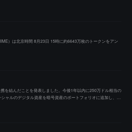
ANIME）は北京時間 8月23日 15時に約6643万枚のトークンをアン
n と戦略的提携を結んだことを発表しました。今後1年以内に250万ドル相当の
大し、高ポテンシャルのデジタル資産を暗号資産のポートフォリオに追加し、A
よびデジタル製品を開発し、FaZe Esports を通じて Animec