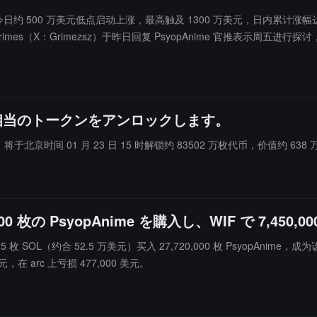
e 市值自今日约 500 万美元低点启动上涨，最高触及 1300 万美元，日内累计涨幅
rimes（X：Grimezsz）于昨日回复 PsyopAnime 官推表示周五进行
常忙碌"暂未深入处理。另据 GMGN 监测，第二轮上涨源于某 qqP3 地址开头
买入地址，当前持仓均价为 0.0101 美元。该 Meme 币基于以 AI 生成
，Solana 链上同名 Meme 币在当日三小时内拉涨超 3600%，市值高点达 2
风险。
万ドル相当のトークンをアンロックします。
E）将于北京时间 01 月 23 日 15 时解锁约 83502 万枚代币，价值约 638
000 枚の PsyopAnime を購入し、WIF で 7,45
花费 3,775 枚 SOL（约合 52.5 万美元）买入 27,720,000 枚 PsyopA
 美元，在 arc 上亏损 477,000 美元。