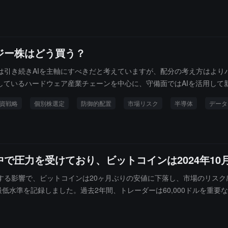
開発会社のうち10社が5%の四半期上限を突破し、大多数の投資家は部
るとしています。ビットコインETFは流動性が高く、流出はBTC価格
、市場が流動性とリスクに対する広範な懸念を反映しています。エネル
ようにまとめています。「異なる分野で同じパターン：市場の緩衝スペース
ジー株はどう買う？
ジットの償還が閾値を突破したことが、リスク資産がより厳しい環境に
は引き続きAIを主軸にすべきだと考えていますが、配分の考え方はより
しているハードウェア産業チェーンを中心に、守備面ではAIを活用して
境の中で成長性と防御性の両方を兼ね備えるべきです。
資戦略
個別株選定
防御的配置
市場リスク
半導体
データ
で圧力を受けており、ビットコインは2024年1
る影響で、ビットコインは20ヶ月ぶりの安値に下落し、市場のリスク感
来の最低水準を記録しました。過去2年間、トレーダーは60,000ドルを
中央銀行が金利を引き上げてインフレに対処するとの見方を持っており
近年、暗号資産は株式市場と高度に関連していますが、この関係は現在圧
ません。その一因は、個人投資家の暗号通貨への需要が減少し、AI関連