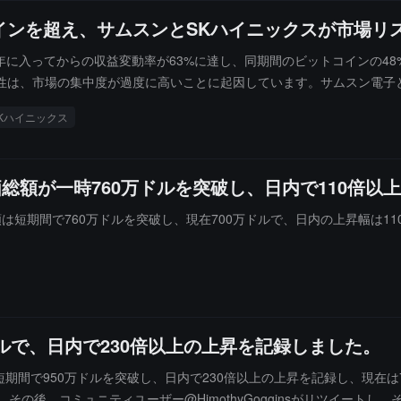
インを超え、サムスンとSKハイニックスが市場リ
今年に入ってからの収益変動率が63%に達し、同期間のビットコインの4
は、市場の集中度が過度に高いことに起因しています。サムスン電子とSK
に依存しています。さらに、韓国の個人投資家が主導するレバレッジET
Kハイニックス
引高を占めることがありました。データによると、韓国の個人投資家は今年、
スン電子とSKハイニックスを中心とした高レバレッジ取引市場へと徐々
a の時価総額が一時760万ドルを突破し、日内で110倍
の時価総額は短期間で760万ドルを突破し、現在700万ドルで、日内の上昇幅
ドルで、日内で230倍以上の上昇を記録しました。
は短期間で950万ドルを突破し、日内で230倍以上の上昇を記録し、現在は
その後、コミュニティユーザー@HimothyGogginsがリツイートし、そ