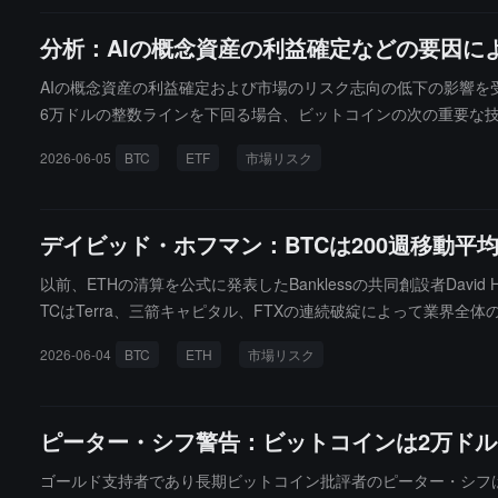
ashdexのグローバル市場インサイト責任者であるゲリー・オ
分析：AIの概念資産の利益確定などの要因に
大な触媒要因が存在すると考えていません。米国の資本市場は、今月初
予想されています。同時に、米国のデジタル資産規制に関する重要法
AIの概念資産の利益確定および市場のリスク志向の低下の影響を受
6万ドルの整数ラインを下回る場合、ビットコインの次の重要な技
記録し、総規模は47億ドルを超え、Strategyは今週、202
2026-06-05
BTC
ETF
市場リスク
デイビッド・ホフマン：BTCは200週移動
以前、ETHの清算を公式に発表したBanklessの共同創設者Da
TCはTerra、三箭キャピタル、FTXの連続破綻によって業
危機です。彼の見解では、Michael SaylorのStrate
2026-06-04
BTC
ETH
市場リスク
NEARの建玉コストは約1.4ドル、HYPEは約45ドル、ZECは約
ピーター・シフ警告：ビットコインは2万ド
ゴールド支持者であり長期ビットコイン批評者のピーター・シフ