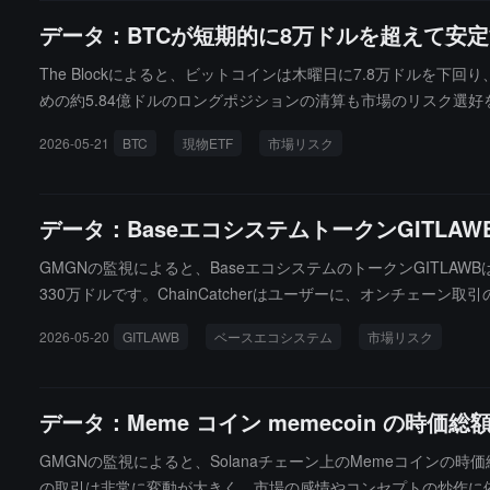
データ：BTCが短期的に8万ドルを超えて安
The Blockによると、ビットコインは木曜日に7.8万ドル
めの約5.84億ドルのロングポジションの清算も市場のリスク選
います。Glassnodeの分析によると、ビットコイン現物CVD
2026-05-21
BTC
現物ETF
市場リスク
際、一時的に7.83万ドルの「実際の市場平均」重要レベルを回
牛熊構造の切り替えを確認することができます。
データ：BaseエコシステムトークンGITLA
GMGNの監視によると、BaseエコシステムのトークンGITLAW
330万ドルです。ChainCatcherはユーザーに、オンチ
2026-05-20
GITLAWB
ベースエコシステム
市場リスク
データ：Meme コイン memecoin の時価
GMGNの監視によると、Solanaチェーン上のMemeコインの時価総
の取引は非常に変動が大きく、市場の感情やコンセプトの炒作に