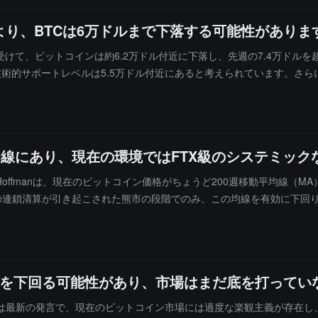
シェイは、大型公開株やAI株が市場の焦点となる中、市場感情は依然とし
より、BTCは6万ドルまで下落する可能性がありま
めにナスダックに上場したスペースXの世界最大のIPOを消化している最中で
案《Clarity Act》は上院で停滞しており、この法案は銀行業界
けて、ビットコインは約6.2万ドル付近に下落し、先週の7.4万ドル
術的サポートレベルは5.5万ドル付近にあると考えられています。さらに
2年以来初めてビットコインを売却したことを明らかにし、機関投資家の買い
平均線にあり、現在の環境ではFTX級のシステミッ
vid Hoffmanは、現在のビットコイン価格がちょうど200週移動平均
界全体の連鎖清算が引き起こされた熊市の段階でのみ、この均線を有効に下
gyが発表した転換社債などの操作による市場リスクは、当時の連鎖破綻の危害
560ドルであると述べました。
ルを下回る可能性があり、市場はまだ底を打ってい
は最新の発言で、現在のビットコイン市場には過度な楽観主義が存在し