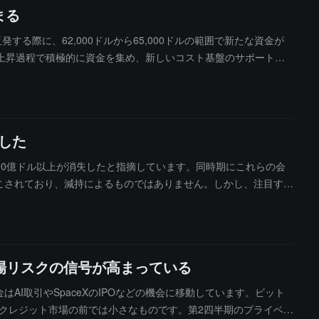
まる
反発する際に、62,000ドルから65,000ドルの範囲で新たな資金が
上昇過程で積極的に資金を集め、新しいコスト基盤のサポートを
金の蓄積は局所的な反発の尾声に集中しています。ビットコインが6
オを判断するための短期的な重要な位置です。
した
、1000億ドル以上が消失したと指摘しています。同時期にこれらの会
き起こされており、減持によるものではありません。しかし、注目すべ
の会社の最も活発な買い入れ期間は2024年11月から2025年1
コインの歴史的高値圏に位置しています。現在の問題は：これらの会社が
しましたが、この行動が他の財庫会社に模倣され、市場の新たな売り
ポジションを削減することを余儀なくされれば、ビットコイン価格
市場リスクの信号が高まっている
はAI取引やSpaceXのIPOなどの機会に移動しています。ビット
トクレジット市場の前では小さなものです。第2四半期のプライベー