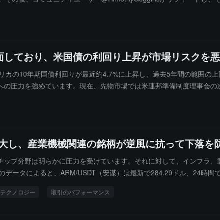
rrが「DOGEのようにCATEを運営しよう」と提案し、このトークンはPu
はなく、公式にCATEという名前であることも確認されていません。CAT
bosuの飼い主の公式トークンではなく、その猫の実際の名前に基づいて
情報によれば、ミームコインの価格は大きく変動するため、市場リスク
面しており、米国債の利回り上昇が市場リスクを悪
析を発表し、アメリカの10年期国債利回りが最近約4.7%に上昇し、過去5年間
への圧力を強めています。現在、先物市場では米連邦準備制度理事会の次
想しています。ビットコイン市場に関して、Axel Adler は、BTC 
場では同時に4つの潜在的リスクが存在しています。第一に、ボラティリテ
場が予想されます。第二に、アメリカの現物市場の需要が引き続き低迷し
しており、ステーブルコインが取引所から継続的に流出しており、新し
ーンを拡大し、産業機械関連の銘柄が逆風に抗って下落
が退出を選択しており、価格に圧力をかけています。さらに、Adler は、M
、長文の記事を発表し、文明、貨幣、エネルギー、テクノロジーの発展に関
チップ分野は明らかに圧力を受けています。それに対して、インフラ、
した。Adler は、市場が現在も重要な観察段階にあり、流動性の変
タによると、ARM/USDT（安谋）は最新で284.29ドル、24時間で1.
ル・エレクトリック）は最新で341.55ドル、24時間で0.61%下落し
テクノロジー
取引のパフォーマンス
下落し、全体としては依然として分化した状況を呈しています。