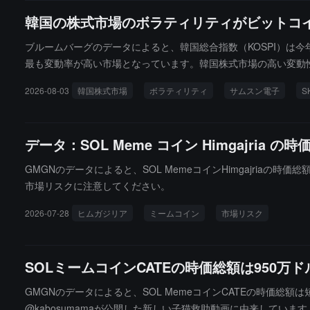
韓国の株式市場のボラティリティがビットコ
ブルームバーグのデータによると、韓国総合指数（KOSPI）は
最も変動率が高い市場となっています。韓国株式市場の高い変動性
めており、指数の動きは半導体セクターのパフォーマンスに高度
2026-08-03
韓国株式市場
ボラティリティ
サムスン電子
S
TFは、2つの主要な半導体株が韓国株式市場の70%以上の日次取
が、その追随行動は市場の揺れを悪化させ、韓国株式市場はサム
データ：SOL Meme コイン Himgajri
GMGNのデータによると、SOL MemeコインHimgajria
市場リスクに注意してください。
2026-07-28
ヒムガジリア
ミームコイン
市場リスク
SOLミームコインCATEの時価総額は950万
GMGNのデータによると、SOL MemeコインCATEの時価総額
@kabosumamaが公開した新しい子猫救助動画に由来しています。