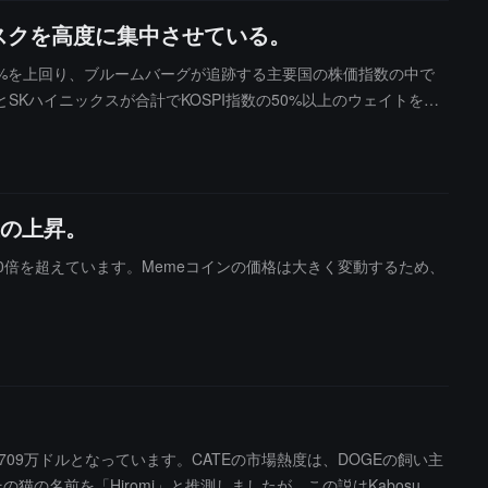
スクを高度に集中させている。
8%を上回り、ブルームバーグが追跡する主要国の株価指数の中で
ハイニックスが合計でKOSPI指数の50%以上のウェイトを占
F市場は市場の変動をさらに拡大しました。関連するレバレッジE
KOSPI株を110兆ウォン（約770億ドル）以上購入しました
に変わっていきました。
以上の上昇。
は110倍を超えています。Memeコインの価格は大きく変動するため、
709万ドルとなっています。CATEの市場熱度は、DOGEの飼い主
の猫の名前を「Hiromi」と推測しましたが、この説はKabosuの