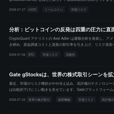
飼い主によって確認されていません。その後、@thedevrrrrr
2026-07-27
CATE
ミームコイン
市場リスク
必要なのは、現在この猫がHiromiという名前であるという証拠
よって今回の事件の広まりに再利用されています。CATEはKa
組み合わせて形成されたコミュニティミームコインです。市場の
分析：ビットコインの反発は四重の圧力に直
CryptoQuant アナリストの Axel Adler は週報分
き締め、資金調達コストと資産の割引率を引き上げ、リスク資産
ーの調査に参加した104人の経済学者は一般的に金利が変わらないと予
2026-07-26
BTC
市場リスク
流動性
た後、現在は約6.43万ドルに戻っていると指摘しています。市
し、歴史的範囲の第8パーセンタイルに達し、今後より激しい相
資金流入は見られていません。第三に、市場の買い流動性が不足
Gate gStocksは、世界の株式取引シ
資家は依然として損失を実現しており、利益回復段階では一部のポジション
Saylor）が最近大規模なビットコインの購入を続けておらず
最近、市場のリスク嗜好がやや冷え込み、高評価のテクノロジー
結果としての理論的枠組みを構築しようとしていることに言及しま
は比較的下げにくい動きを見せています。Gateプラットフォームのデー
目する必要があると考えています。
1ドル、24時間で0.16%上昇しました；GEG/USDT（ゼネラ
2026-07-23
世界の株式取引
産業機械
市場リスク
高評価の
み、安谋とゼネラル・エレクトリック関連の取引は振動しながら