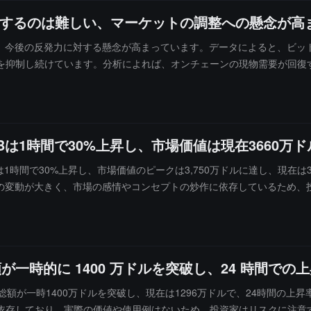
定するのは難しい、マーケットの調整への懸念が高
を下回り、今後の反発力に対する懸念が高まっています。データによると、ビ
好を抑制し続けています。分析によれば、オンチェーンの現物需要が回復
（累積取引量差）は9営業日連続でマイナスとなり、2026年の最長の純売
復しましたが、現在は再び下回っています。歴史的な周期によれば、BT
WBは1時間で30%上昇し、市場価値は現在3660
Bは1時間で30%上昇し、市場価値のピークは3,750万ドルに達し、現在は
ェーン取引の変動が大きく、市場の感情やコンセプトの炒作に依存しているた
総額が一時的に 1400 万ドルを突破し、24 時間での
額が一時1400万ドルを突破し、現在は1296万ドルで、24時間の上昇率は39
依存しており、実際の価値や使用例はないため、投資家はリスクに注意