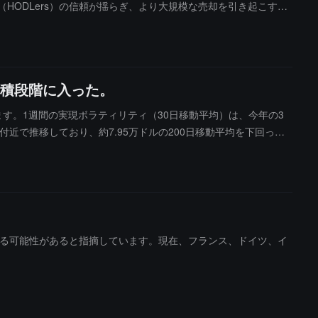
HODLers）の信頼が揺らぎ、より大規模な売却を引き起こすと
述べた。もしビットコインの暴落が暗号市場に限られる場合、そ
蓄積していることを意味するかもしれない。彼はさらに、このよ
と指摘した。
蓄積段階に入った。
います。1週間の実現ボラティリティ（30日移動平均）は、今年の3
付近で推移しており、約7.95万ドルの200日移動平均を下回って
性の動きが伴います。しかし、ボラティリティ圧縮自体は方向信
額成長率と実現時価総額成長率の差）は、6ヶ月連続で負の範囲に
続的に遅れていることを示しており、市場のリスク嗜好と評価プレ
、典型的な過熱したブルマーケット構造ではなく、むしろ感情が冷
ク嗜好拡張周期に入ることを意味します。逆に、ボラティリティが
は現在の市場の方向性は中立的であるが、圧縮の程度は高い水準にあ
面する可能性があると指摘しています。現在、フランス、ドイツ、イ