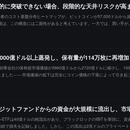
果的に突破できない場合、段階的な天井リスクが高
、短期保有者のコスト基盤分布ヒートマップが、ビットコインが57,000ドルから
彼は、この構造には二面性があると考えています。一方では、買い手が
トするための条件を提供する可能性があります。もう一方では、今回の資
を形成するリスクが高まります。66,000ドルは、上記の二つのシナリ
00億ドル以上蒸発し、保有量が114万枚に再増加
コイン財庫会社の保有総市場価値が3960億ドルから2720億ドルに縮小し
加しました------市場価値の低下は完全にコイン価格の下落によって引
て以来、増持の速度が急激に鈍化し、ほぼ停滞していることです。これら
格帯は約75,000ドルから125,000ドル------ちょうどビット
のでしょうか？Strategyは最近ビットコインの売却を先行して開始
慮すると、もしさらに多くの会社が低迷市場で財務圧力を和らげるために
クレジットファンドからの資金が大規模に流出し、
ンETFは40億ドルの純流出があり、ブラックロックのIBITを筆頭に、資金
期連続で損失を記録しました。しかし、この流出は2兆ドルのプライベー