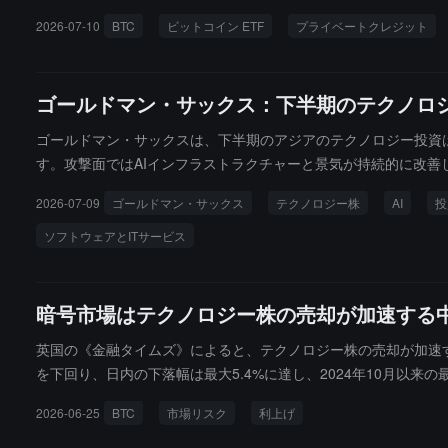
トクレジットの償還要求は156億ドルに達し、16社のビジネス
2026-07-10
BTC
ビットコイン ETF
プライベートクレジット
続くと予測しており、未満足の要求が多くの企業に圧力をかけ続け
流動性の長期ツールに属します。両者が同時に償還されることは
蓄は1983年以来の最低水準にあります。QCPキャピタルは次の
ゴールドマン・サックス：下半期のテクノロ
yが初めてBTCで配当を支払うために売却し、プライベートクレ
ゴールドマン・サックスは、下半期のアジアのテクノロジー投資
す。攻撃面ではAIインフラストラクチャーと景気が持続的に改善
フトウェアおよびITサービス企業に注目し、変動が大きい市場環
2026-07-09
ゴールドマン・サックス
テクノロジー株
AI
投
ソフトウェアとITサービス
暗号市場はテクノロジー株の売却が加速する中
英国の《金融タイムズ》によると、テクノロジー株の売却が加速す
を下回り、日内の下落幅は最大5.4%に達し、2024年10月以
ジー株が今週売却された後に発生しました。トレーダーは、米国
2026-06-25
BTC
市場リスク
利上げ
再評価し、相対的に安全な資産に移行することを促しています。
と47%下落しており、株式市場が反発しても明確な回復は見られ