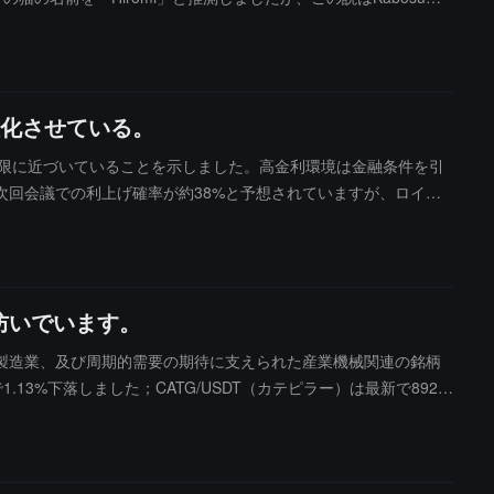
mp.funで迅速に作成され、コミュニティの関心を引きました。注意が
Eという名前は以前の「Cate」猫ミームに由来し、コミュニティに
名付けられたものではなく、実際の出来事と既存のネットミームを
に注意が必要です。
化させている。
の範囲の上限に近づいていることを示しました。高金利環境は金融条件を引
回会議での利上げ確率が約38%と予想されていますが、ロイタ
が6月の安値約5.9万ドルから約11%反発し、6.6万ドル近くに達し
ィが大幅に圧縮され、7月の実際のボラティリティが31%低下
ており、過去約2ヶ月半の間、割引取引が続いており、持続的な
い資金の活発度は年初来の低水準に近づいています。第四に、投
を防いでいます。
icroStrategy の創設者マイケル・セイラー（Michael
する38冊の書籍を推薦して、ビットコインを長期的な金融進化の
製造業、及び周期的需要の期待に支えられた産業機械関連の銘柄
化、アメリカの需要の回復、投資家の行動が改善されるかどうかに注
13%下落しました；CATG/USDT（カテピラー）は最新で892.1
ました。パフォーマンスを見ると、カテピラー関連の取引はわずかに強含