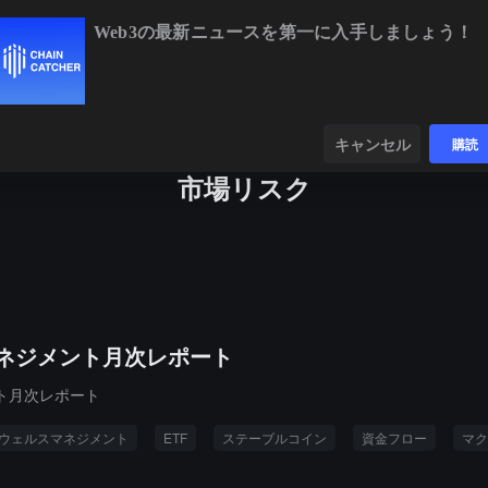
Web3の最新ニュースを第一に入手しましょう！
BTC
$65,187.49
+1.53%
ETH
$1,927.76
+1.76%
ンダー
データ
発見する
キャンセル
購読
市場リスク
マネジメント月次レポート
ント月次レポート
ウェルスマネジメント
ETF
ステーブルコイン
資金フロー
マク