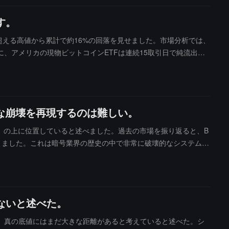
て疲弊していると述べています。アナリストは現在、暗号市場に重
す。
あり、OpenAIやAnthropicなどのAI企業も追随すると
からの強い反対に直面しており、現在十分な二党支持を得ていません。
を超える高値から累計で約16%の回落を見せました。市場分析では、
、アメリカの現物ビットコインETFは連続15取引日で純流出を
期待を弱めました。
クな崩壊を再現するのは難しい。
線（MA）の上に位置していると述べました。過去の市場を振り返ると、B
回りました。これは暗号業界の歴史の中で非常に破壊的なシステム的
レベルには達していません。また、彼は再度保有資産のコストを開示し、
ないと述べた。
、真の底値にはまだ大きな距離があると考えていると述べた。シ