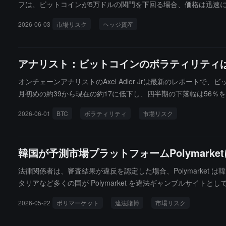
フは、ビットコインが5万ドルの関門を下回る場合、価格は迅速に
予測している。シフは同時に、市場はビットコインの下落がより
2026-06-03
市場リスク
ヘッジ資産
れは業界自身の要因による可能性がある。しかし、株式などのリ
うな状況下では、投資家は再びゴールド、現金、その他の伝統的
アナリスト：ビットコインのボラティリティは
オンチェーンアナリストのAxel Adler Jrは最新のレポー
月初めの約39から現在の約17に低下し、四半期の下落幅は56％を
います。歴史的な経験則では、極めて低いボラティリティは市場
2026-06-01
BTC
ボラティリティ
市場リスク
号を提供せず、市場が新たなトレンド選択を迎えることを示すだ
あり、5月にはさらに約-0.0013まで下落しました。この指
ミアムが収縮していることを示しています。現在の市場は「低ボ
韓国が予測市場プラットフォームPolymark
却された後の整理段階に近いです。今後、BTCが200日移動平
下方に放出され、デルタがさらに悪化し続ければ、より深い避けるべ
法律関係者は、審査結果が違反を認定した場合、Polymarke
り、今後大幅な方向性の変動が発生する確率が持続的に上昇して
タリアなど多くの国が Polymarket を違法ギャンブルサイ
2026-05-22
ポリマーケット
違法賭博
市場リスク