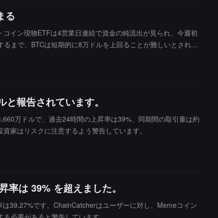
まる
ットコイン現物ETFは4営業日連続で資金の純流出が見られ、今週初
するまで、BTCは短期的に8万ドルを上回ることが難しいとされて
出し期間を記録しました。ビットコインは以前8.2万ドルに反発した
Cは通常この領域で数週間から数ヶ月間調整を続ける必要があり、
万ドルと報告されています。
3,660万ドルで、過去24時間の上昇率は39%、同期間の取引量は約
め、投資家はリスクに注意するよう警告しています。
上昇率は 39% を超えました。
.27%です。ChainCatcherはユーザーに対し、Memeコイン
する必要があると警告しています。