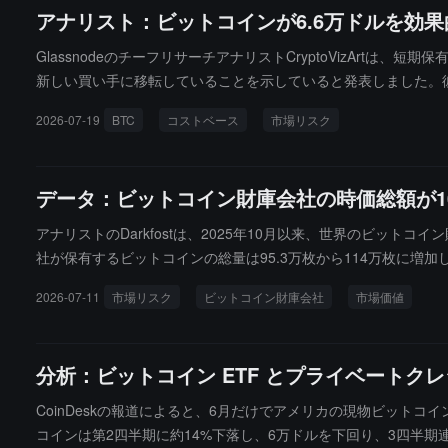
アナリスト：ビットコインが6.6万ドルを効
GlassnodeのチーフリサーチアナリストCryptoVizArtは
新しい買い手に移転していることを示していると発表しました。
形成し、ビットコインが66,000ドル以上の水準をさらにテス
2026-07-19
BTC
コストベース
市場リスク
6,000ドルを効果的に突破できない場合、市場が段階的なトップ
データ：ビットコイン財庫会社の時価総額が10
アナリストのDarkfostは、2025年10月以来、世界のビット
社が保有するビットコインの総量は95.3万枚から114万枚に増
きは、今年の5月にビットコインが著しく過小評価された範囲に入っ
2026-07-11
市場リスク
ビットコイン財庫会社
市場価値
0月の間に集中しており、保有量は1年足らずで3倍になり、買い入れ価
高値圏で大量に建玉を持っている以上、低値で売却することはある
圧力の源となるのでしょうか。現在の114万枚の保有総量を考
分析：ビットコイン ETF とプライベート
に追加の下方リスクをもたらす可能性があります。
CoinDeskの報道によると、6月だけでアメリカの現物ビットコイ
コインは第2四半期に約14%下落し、6万ドルを下回り、3四半