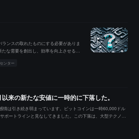
分的にしか支払われませんでした。フィッチは今後数ヶ月間、償還が
に直接影響を与えます。一方、プライベートクレジットBDCは非
ギー市場も同様に避難信号を発しており、アメリカの戦略石油備
が狭まっています。」また、戦略石油備蓄が底を打ち、Strateg
直面していることを示しています。
バランスの取れたものにする必要がありま
新たな需要を創出し、効率を向上させるソ
センター
0月以来の新たな安値に一時的に下落した。
情は引き続き弱まっています。ビットコインは一時60,000ドル
重要なサポートラインと見なしてきました。この下落は、大型テクノロ
、高金利はリスク選好を抑制し、投資家が過大評価された資産を
力を受けています。ビットコインとソラナは今年それぞれ32%
株の変動を追い求めるようになったことです。暗号資産管理会社H