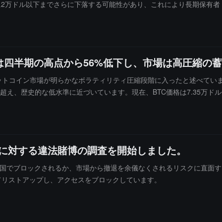
2万ドル以下までさらに下落する可能性があり、これにより長期保有者（
広範なリスク資産の調整の前兆となるかどうかに注目する必要があると
スク資産にも同時に影響を与える場合、それはより深いマクロリスクが
な避難資産に目を向け、より高い安全性と確実性を求める可能性がある
四半期の高点から56%低下し、市場は高圧縮の
トで、ビットコイン市場が明らかなボラティリティ圧縮段階に入ったと述べて
超え、歴史的な低水準に近づいています。現在、BTC価格は7.35万ドル
がエネルギーを蓄えていることを意味し、その後には通常、大きな方向
けです。同時に、市場のプレミアム変化を反映するデルタ指標（時価総
標は、ビットコインの時価総額成長速度が実現時価総額成長速度に対して持
ラティリティ+プレミアム冷却」という組み合わせの特徴を示しており
etに対する違法賭博の調査を開始しました。
均を再び上回り、同時にデルタがゼロ近くに回復すれば、市場が再びリス
き段階に入る可能性があります。これに対して、Axel Adler Jr
t は韓国でブロックされるか、市場から撤退を余儀なくされるリスクに直
いるとまとめています。
トとしてリストアップし、アクセスをブロックしています。