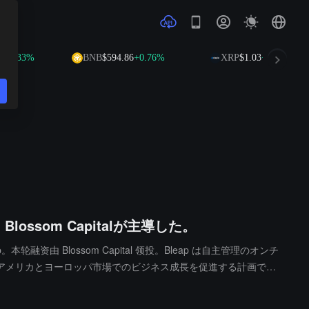
+0.33%
BNB
$594.86
+0.76%
XRP
$1.03
+0.47%
som Capitalが主導した。
ap。本轮融资由 Blossom Capital 领投。Bleap は自主管理のオンチ
アメリカとヨーロッパ市場でのビジネス成長を促進する計画で