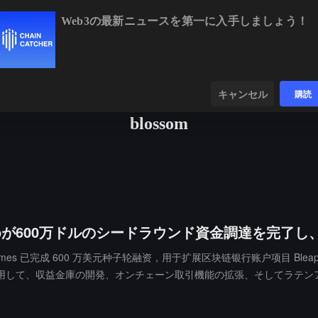
Web3の最新ニュースを第一に入手しましょう！
BTC
$64,954.96
+0.05%
ETH
$1,920.08
ンダー
データ
発見する
キャンセル
購読
blossom
600万ドルのシードラウンド資金調達を完了し、Blos
ilherme Gomes 已完成 600 万美元种子轮融资，用于扩展区块链银行账户项目 Ble
用して、収益金庫の開発、オンチェーン取引機能の拡張、そしてラテン