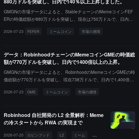
880万ドルを突破し、日内で140％以上上昇しました。
スチェーンブリッジ機能の開発、そして革命的な Memecoin All-ch
ain Platform の研究開発と運営を加速するために使用されるとのこ
GMGNの市場データによると、StableチェーンのMemeコインFEF
とです。
ERの時価総額が880万ドルを突破し、現在は750万ドルで、日内で
140%以上の上昇を記録しています。Memeコインの価格は激しく
2026-07-23
FEFER
ミームコイン
市場の感情
変動しており、市場の感情やホットなイベントに影響されやすく、
実際の価値の支えが不足しています。投資家はリスクに注意する必
要があります。
データ：RobinhoodチェーンのMemeコインGMEの時価総
額が770万ドルを突破し、日内で1400倍以上の上昇。
GMGNの市場データによると、RobinhoodのMemeコインGMEの時
価総額が770万ドルを突破し、現在738万ドルで、日内で1,400倍以
上の上昇を記録しています。Memeコインの価格は激しく変動して
2026-07-23
GME
ミームコイン
市場の感情
おり、市場の感情やホットなイベントに影響され、実際の価値の支
えが不足しています。投資家はリスクに注意する必要があります。
Robinhood 自社開発の L2 全景解析：Meme
の冷スタートから RWA の実現まで
2026-07-20
ロビンフッド
L2
ミーム
RWA
トークン化