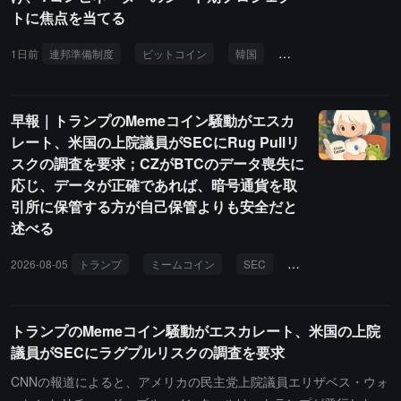
トに焦点を当てる
1日前
連邦準備制度
ビットコイン
韓国
マージン
個人投資
早報｜トランプのMemeコイン騒動がエスカ
レート、米国の上院議員がSECにRug Pullリ
スクの調査を要求；CZがBTCのデータ喪失に
応じ、データが正確であれば、暗号通貨を取
引所に保管する方が自己保管よりも安全だと
述べる
2026-08-05
トランプ
ミームコイン
SEC
ラグプル
長鑫ス
トランプのMemeコイン騒動がエスカレート、米国の上院
議員がSECにラグプルリスクの調査を要求
CNNの報道によると、アメリカの民主党上院議員エリザベス・ウォ