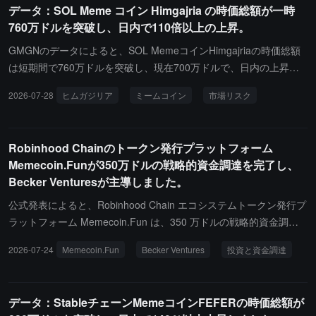
データ：SOL Meme コイン Himgajria の時価総額が一時
発見、取引入口、クロスチェーン能力を通じてエコシステムの外部
760万ドルを突破し、日内で110倍以上の上昇。
資金とユーザーの流入経路を補完します。Gate Alpha はエコシス
テム資産および複数のローンチプラットフォームの発見と取引をサ
GMGNのデータによると、SOL MemeコインHimgajriaの時価総額
ポートし、Gate Wallet、Swap、専門取引および市場モジュールが
は短期間で760万ドルを突破し、現在700万ドルで、日内の上昇幅
このネットワークを同時にカバーします；Across と LayerZero に
は110倍を超えています。Memeコインの価格は大きく変動するた
2026-07-28
ヒムガジリア
ミームコイン
市場リスク
依存し、ユーザーは BSC、Ethereum、Base および Robinhood Ch
め、市場リスクに注意してください。
ain の間でクロスチェーン交換を行うことができます。全体とし
て、Gate DEX はエコシステムにおいて主に資産分配と資金ルーテ
Robinhood Chainのトークン発行プラットフォーム
ィング機能を担い、ユーザーが資産を発見し、クロスチェーンに入
Memecoin.Funが350万ドルの戦略的資金調達を完了し、
ることや取引に参加する際の操作のハードルを下げることで、Robi
Becker Venturesが主導しました。
nhood Chain がより広範なマルチチェーンユーザーと接続するのを
助けています。
公式発表によると、Robinhood Chain エコシステムトークン発行プ
ラットフォーム Memecoin.Fun は、350 万ドルの戦略的資金調達
を完了したと発表しました。このラウンドの資金調達は USDG ト
2026-07-24
Memecoin.Fun
Becker Ventures
投資と資金調達
ークンを通じて行われ、Becker Ventures がリードし、BitValue Ca
pital、Mason Labs、Negentropy Capital およびエンジェル投資家
の Billy Wen が共同出資しました。発表によると、このラウンドの
データ：StableチェーンMemeコインFEFERの時価総額が
資金調達は、Robinhood Chain Launchpad インフラの構築、クロ