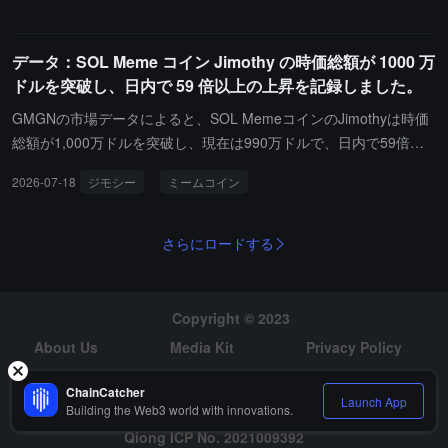
データ：SOL Meme コイン Jimothy の時価総額が 1000 万
ドルを突破し、日内で 59 倍以上の上昇を記録しました。
GMGNの市場データによると、SOL MemeコインのJimothyは時価
総額が1,000万ドルを突破し、現在は990万ドルで、日内で59倍以
上の上昇を記録し、歴史的な新高値を更新しました。Memeコイン
2026-07-18
ジモシー
ミームコイン
の価格は激しく変動し、市場の感情やホットなイベントに影響さ
れ、実際の価値の支えが不足しているため、投資家はリスクに注意
する必要があります。
さらにロードする
Copyright © 2023
About Us
Media Kit
Privacy Policy
Risk Warning
Hiring
ChainCatcher
Launch App
Building the Web3 world with innovations.
Qiong ICP No. 2021009392