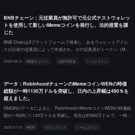
おり、家族に個人の財務関連の事務を管理させていると述べていま
し、DOG、COCOROの公式プロジェクトのみを認めています。
した。エリザベス・ウォーレンとリチャード・ブルーメンタール
BNBチェーン：元従業員が無許可で元公式テストウォレッ
は、手紙の中でこのプロジェクトが暗号業界のラグプル（逃げる詐
トを使用して新しいMemeコインを発行し、法的措置を講
欺）に類似しているかどうかに重点を置いています。彼らは、伝統
じた
的な意味での突然の撤資による逃げではなく、市場からの段階的な
撤退によって投資家に損失をもたらす「ソフトラン」も含まれる可
BNB ChainはXプラットフォームで発表し、あるウォレットアドレ
能性があると考えていますが、現在SECはこれについてコメントを
スが以前の従業員によって作成され、その従業員がトークン（Mem
出していません。
eコインTST）を発行するために使用されたことを示しています。
2026-08-01
BNBチェーン
法的手続き
ミームコイン
このトークンはビデオチュートリアルの一部として利用されまし
た。その従業員はこの事件により、会社を退職しました。退職後も
関連するシードフレーズへの無許可のアクセス権を保持しており、
データ：RobinhoodチェーンのMemeコインWENの時価
それを利用して新しい秘密鍵を生成しました。BNB Chainは現在、
総額が一時1130万ドルを突破し、日内の上昇幅は490％を
同じアドレスが新しいMemeトークン（BNB Chain上のMemeコイ
超えました。
ンASTEROID）に関連する活動に独立して使用されていることを認
識しています。BNB Chainはそのトークンの発行を作成、承認、推
GMGNのデータによると、RobinhoodのMemeコインWENの時価総
進、または参加しておらず、そのトークンやウォレットアドレスに
額が一時的に1,130万ドルを突破し、現在は約950万ドルで、一時的
対しても一切の管理権を持っていません。これらはすべてBNB Cha
な上昇幅は490％を超えています。市場の情報によると、今回の上
2026-07-31
WEN
ロビンフッド
ミームコイン
inとは無関係であり、BNB Chainの承認も得ていません。BNB Chai
昇はRobinhoodの創業者Vlad Tenevの関心が影響している可能性が