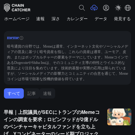
ホームページ
速報
深さ
カレンダー
データ
発見する
meme
暗号通貨の分野では、Memeは通常、インターネット文化やソーシャルメデ
ィアの普及に基づく暗号資産を指し、これらの資産は通常、ユーモア、皮
肉、またはポップカルチャーの要素をテーマにしています。Memeコインで
あるDogecoinやShiba Inuは、そのコミュニティ主導の特性とウイルス的な
普及により注目を集めています。技術的基盤や実際の応用は限られていま
すが、ソーシャルメディアの影響力とコミュニティの合意を通じて、Meme
コインは市場で顕著な投機的価値を得ています。
すべて
記事
速報
早報｜上院議員がSECにトランプのMemeコ
インの調査を要求；ロビンフッドが2億ドル
のベンチャーキャピタルファンドを立ち上
げ、Yコンビネーターのシード期プロジェク