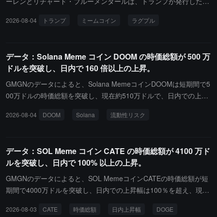
ーレンとリチャード・ブルーメンタールは、トランプが発行したミ
ームコインTRUMPについて、アメリカ証券取引委員会（SEC）に
2026-08-04
トランプ
ミームコイン
ラグプル
調査を要求しました。このプロジェクトが詐欺や不当な利益獲得に
関与しているかどうかを確認するためです。二人はSECの議長ポー
ル・アトキンス宛ての手紙で、トランプのミームコインプロジェク
データ：Solana Meme コイン DOOM の時価総額が 500 万
トが「違法な詐欺を構成する可能性がある」と述べ、規制当局に対
ドルを突破し、日内で 160 倍以上の上昇。
してこのトークンが「違法な詐欺行為や不当な利益獲得を助長して
いるかどうか」を調査するよう求めました。報道によると、トラン
GMGNのデータによると、Solana MemeコインDOOMは短期間で5
プは2025年の就任前数日間に個人のミームコインTRUMPを発表し
00万ドルの時価総額を突破し、現在約510万ドルで、日内での上昇
ました。このトークンが上場した後、価格は一時急騰し、2025年1
幅は160倍を超えています。DOOMのゲーム開発者であり、Peters
2026-08-04
DOOM
Solana
流動性リスク
月19日には時価総額が約900億ドルに達しましたが、その後大幅に
en GamesのCEOであるSandy PetersenはXプラットフォームで
下落しました。現在、このトークンの時価総額は4億ドルを下回
「私はこのコミュニティの一員であり、一緒にこれを構築できま
り、高値から95%以上の下落となっています。暗号データプラット
す」と投稿し、DOOMを購入したことを述べました。Memeコイン
データ：SOL Meme コイン CATE の時価総額が 4100 万ド
フォームCoinMarketCapのデータによれば、高値で購入した投資家
の価格は激しく変動し、短時間で大幅な上昇や下降がある可能性が
ルを突破し、日内で 100% 以上の上昇。
は現在約97%の損失を抱えています。ブロックチェーン分析会社Na
あるため、流動性リスクとポジションリスクに注意してください。
nsenは、6月末時点で約100万人の投資家がこのミームコインによ
GMGNのデータによると、SOL MemeコインCATEの時価総額が短
って損失を被り、総損失額は約380億ドルに達すると引用していま
期間で4000万ドルを突破し、日内での上昇幅は100％を超え、現在
す。トランプのミームコインの約80%の供給量は、トランプ組織に
の報告は4080万ドルです。ChainCatcherの以前の情報によれば、D
2026-08-03
CATE
時価総額
日内上昇幅
DOGE
関連する実体が保有しています。トランプは以前、法律を遵守して
OGEのオーナーはCATEが自身とは無関係であることを明らかに