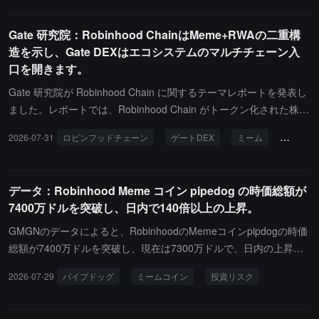
nはその前従業員に対して法的措置を講じており、この件について
あります。Memeコインの価格は大きく変動するため、投資家は流
関連する政府機関と協力しています。
動性リスクや短期取引リスクに注意する必要があります。
Gate 研究院：Robinhood ChainはMeme+RWAの二重構
造を示し、Gate DEXはエコシステムのマルチチェーン入
口を開きます。
Gate 研究院が Robinhood Chain に関するテーマレポートを発表し
ました。レポートでは、Robinhood Chain がトークン化された株
式、ETF などの RWA を長期的な方向性としていることが指摘され
2026-07-31
ロビンフッドチェーン
ゲートDEX
ミーム
クロス
ていますが、メインネットの立ち上げ初期には Meme、Launchpa
d、Uniswap の取引が先行して成長を促進し、RWA が長期資産の最
終形態として、Meme が短期流動性エンジンとしての構造を形成し
データ：Robinhood Meme コイン pipedog の時価総額が
ています。CASHCAT、PONS などの人気トークンの高い回転率
7400万ドルを突破し、日内で140倍以上の上昇。
は、市場が Robinhood ブランド、オンチェーンの個人投資家取引
文化、およびローンチプラットフォームのトラフィックを中心に価
GMGNのデータによると、RobinhoodのMemeコインpipdogの時価
格設定を行っていることを反映しています。レポートはまた、Gate
総額が7400万ドルを突破し、現在は7300万ドルで、日内の上昇幅
DEX が Robinhood Chain への全面的な接続を通じてエコシステム
は140倍を超えています。Memeコインの価格は大きく変動し、市
2026-07-29
パイプドッグ
ミームコイン
投資リスク
の外部マルチチェーン入口を補完していると考えています。Robinh
場の熱気も急速に変化するため、投資リスクに注意してください。
ood Chain の初期発展段階において、Uniswap などの AMM は主に
チェーン内資産の価格発見と流動性形成を担い、Gate DEX は資産