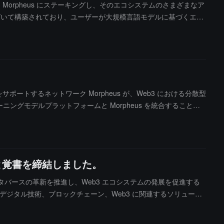
を通じて Morpheus にステーキングし、そのエコシステムのさまざまなア
 に基づいて構築されており、ユーザーが大規模言語モデルに基づくエー
リケーション（DApp）の潜在的な機能を広げるだけでなく、コンピ
メカニズムを提供します。報告によると、OKX Web3 ウォレット
、プラグイン、ウェブの三つのプラットフォームが統一されており、
ルーン取引市場も開始されています。
トをサポートするネットワーク Morpheus が、Web3 における分散型
ニングモデルプラットフォームと Morpheus を統合すること
外部関数呼び出しへの依存を減らし、より多くのスマートエージェ
し、シームレスで安全かつ直感的な取引体験を得ることができるよ
udと覚書を締結しました。
ームとメタバースの革新を推進し、Web3 エコシステムの発展を促進する
 の協力は、デジタル技術、ブロックチェーン、Web3 に関連するソリューシ
ームやブロックチェーンの他の垂直分野における老舗企業と新興