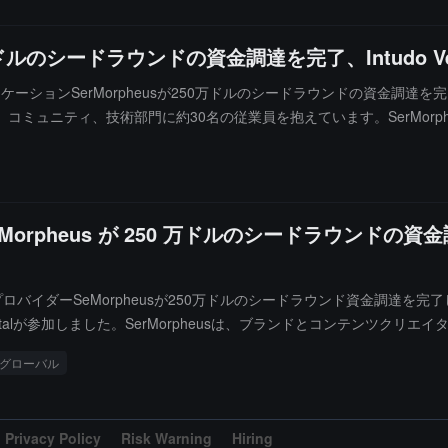
万ドルのシードラウンドの資金調達を完了、Intudo Ve
リケーションSerMorpheusが250万ドルのシードラウンドの資金調達を完了
ミュニティ、技術部門に約30名の従業員を抱えています。SerMorp
し、最終顧客がインドネシアルピアでNFTを購入できるようにすること
orpheus が 250 万ドルのシードラウンドの資金
SeMorpheusが250万ドルのシードラウンド資金調達を完了したと発表しま
s、Caballeros Capitalが参加しました。SerMorpheusは、ブランド
れたショッピング体験を通じてブランド価値を引き出します。SerMorp
グローバル
Privacy Policy
Risk Warning
Hiring