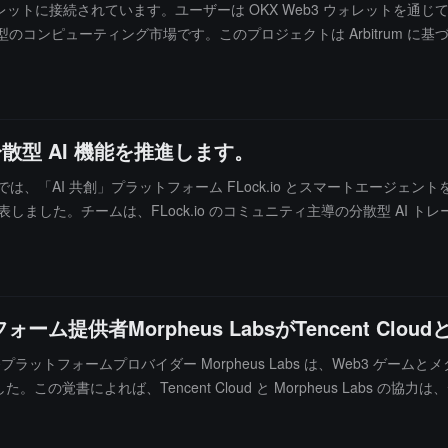
Web3 ウォレットに接続されています。ユーザーは OKX Web3 ウォレット
分散型のコンピューティング市場です。このプロジェクトは Arbitrum
コントラクトを呼び出すことを目的としています。この設計は、分散型アプ
、コミュニティ API オペレーターなどの多様な参加者にインセンティブ
あり、現在 100 のパブリックチェーンをサポートしています。アプリ
の 5 つの主要セクションをカバーし、ビットコインのインスクリプションや
 の分散型 AI 機能を推進します。
ところでは、「AI 共創」プラットフォーム FLock.io とスマートエージェン
した。チームは、FLock.io のコミュニティ主導の分散型 AI トレー
とができるようにし、パートナーシップは OpenAI に対する集中型
最終的に、この統合によりユーザーはウォレットから直接人工知能を利用
供者Morpheus LabsがTencent Clo
発プラットフォームプロバイダー Morpheus Labs は、Web3 ゲ
た。この覚書によれば、Tencent Cloud と Morpheus Labs
境を共同で構築します。両者は主にアジア太平洋地域に焦点を当て、ゲ
とを目指しています。（出典リンク）