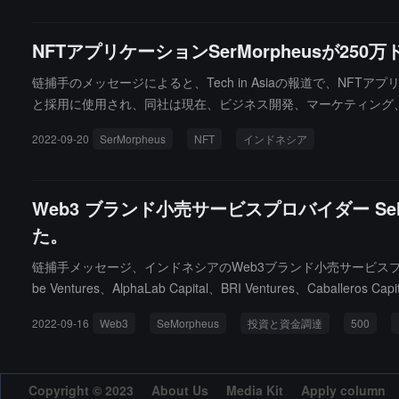
NFTアプリケーションSerMorpheusが250
链捕手のメッセージによると、Tech in Asiaの報道で、NFTアプ
と採用に使用され、同社は現在、ビジネス開発、マーケティング、コ
企業やブランドが顧客やファンのためにNFTを作成するのを支援
2022-09-20
SerMorpheus
NFT
インドネシア
Web3 ブランド小売サービスプロバイダー SeM
た。
链捕手メッセージ、インドネシアのWeb3ブランド小売サービスプロバイダー
be Ventures、AlphaLab Capital、BRI Venture
が顧客やコミュニティと直接対話できるようにし、パーソナライズさ
2022-09-16
Web3
SeMorpheus
投資と資金調達
500
ことを望んでいます。（出典リンク）
Copyright © 2023
About Us
Media Kit
Apply column