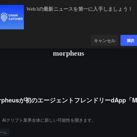
Web3の最新ニュースを第一に入手しましょう！
BTC
$64,248.39
-0.36%
ETH
$1,897.
ンダー
データ
発見する
キャンセル
購読
morpheus
heusが初のエージェントフレンドリーdApp「Morp
、AIクリプト業界全体に新しい可能性を開きます。
ォーム