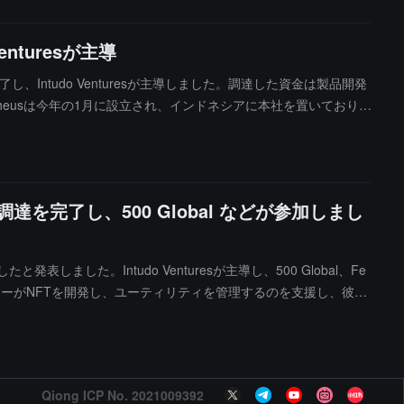
nturesが主導
し、Intudo Venturesが主導しました。調達した資金は製品開発
heusは今年の1月に設立され、インドネシアに本社を置いており、
を目的としています。（出典リンク）
調達を完了し、500 Global などが参加しまし
した。Intudo Venturesが主導し、500 Global、Fe
とコンテンツクリエイターがNFTを開発し、ユーティリティを管理するのを支援し、彼ら
heusは、Web3製品とサービスをWeb2ユーザーに接続できる
Qiong ICP No. 2021009392