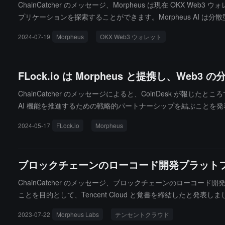
ChainCatcher のメッセージ、Morpheus は現在 OKX 
プリケーションを探索することができます。Morpheus AI は
ジェント AI を構築し、エージェント AI を通じてスマート
2024-07-19
Morpheus
OKX Web3 ウォレット
ューティング提供者、stETH ステーキング者、プロトコル開発者
は業界をリードするワンストップ Web3 エントリーポイントで
ウォレット、DEX、DeFi、NFT マーケット、DApp 探索
FLock.io は Morpheus と提携し、Web3
ChainCatcher のメッセージによると、CoinDesk が報じた
AI 機能を推進するための戦略的パートナーシップを結ぶことを発表しま
で、スマートエージェントの構築者がコードを展開し報酬を得るこ
2024-05-17
FLock.io
Morpheus
ントを Web3 ウォレットに統合することを目指しています。
うになります。
ブロックチェーンのローコード開発プラットフォーム提
ChainCatcher のメッセージ、ブロックチェーンのローコード開
ことを目的として、Tencent Cloud と覚書を締結したと発表しまし
ョンの開発を含み、迅速で安全かつスケーラブルな包括的開発環
2023-07-22
Morpheus Labs
テンセントクラウド
企業にサービスを提供し、それぞれの市場の成長を加速させるこ