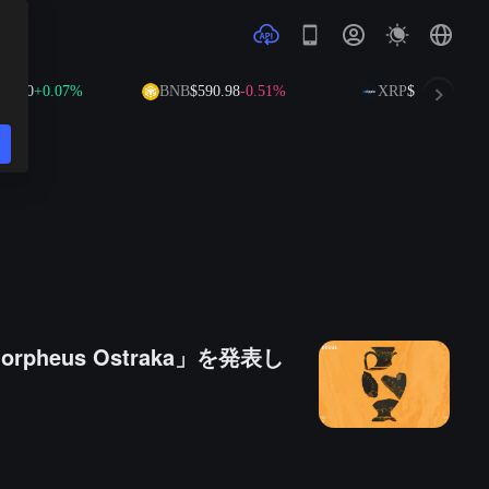
20
+0.07%
BNB
$590.98
-0.51%
XRP
$1.02
-2.04%
heus Ostraka」を発表し