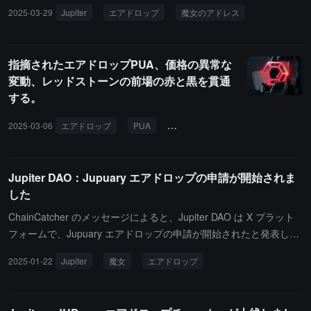
てマークされた申立ての提出が 3 月 31 日の 11:59 UTC に締切とな
2025-03-29
Jupiter
エアドロップ
魔女のアドレス
ることを発表しました。チームは 5 月末までに有効な申立てを審査
および処理します。
指摘されたエアドロップPUA、価格の異常な
変動、レッドストーンの前場の赤と黒を貫通
する。
2025-03-06
エアドロップ
PUA
レッドストーン
バイナンス
Jupiter DAO：Jupuary エアドロップの申請が開始されま
した
ChainCatcher のメッセージによると、Jupiter DAO は X プラット
フォームで、Jupuary エアドロップの申請が開始されたと発表しま
した。報告によれば、エアドロップの申請は三ヶ月間続く予定で、
2025-01-22
Jupiter
魔女
エアドロップ
もしウィッチとしてマークされた場合、1月27日以降に異議を申し
立てることができます。ユーザーは Jupuary のプロフィールを作成
する必要があります。