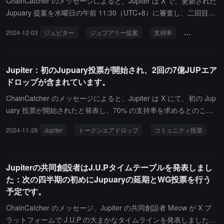
ChainCatcher のメッセージによると、Jupiter は X で、更新された
Jupuary 提案を水曜日の午前 11:30（UTC+8）に審査し、二回目の
投票を開始することを発表しました。報告によると、11 月 30 日に
2024-12-03
ジュピター
ジュプアリー提案
支持率
投票
ガ
Jupuary ガバナンス投票は、通過に必要な 70% の絶対多数に達し
なかったとのことです。賛成が 58%、反対が 42% でした。初回の
Jupuary 投票は 11 月 26 日に開始され、70% の支持率要件に達し
Jupiter：初のJupuary投票が開始され、2回の7億JUPエア
ない場合、チームは新しい投票を迅速に繰り返し、必要な 70% の
ドロップが含まれています。
支持率のマイルストーンに達するまで続けます。
ChainCatcher のメッセージによると、Jupiter は X にて、初の Jup
uary 投票が開始されたと発表し、70% の支持率を求めるとのこと
です。要件を満たさない場合、チームは必要な支持率のマイルスト
2024-11-26
Jupiter
トークンエアドロップ
コミュニティ投票
ーンに達するまで、新しい投票を迅速に繰り返します。今回の投票
は、コミュニティがそれぞれ 7 億枚の JUP エアドロップを含む 2
つの Jupuary の追加を受け入れるかどうかを確認することを目的と
Jupiterの共同創設者はJ.U.Pタイムテーブルを発表しまし
しています。Jupiter に JUP トークンをステーキングしているユー
た：次の四半期の初めにJupuaryの延期とWG投票を行う
ザーは、この提案に投票する資格があります。投票権はステーキン
予定です。
グした JUP の数量に対して 1：1 の比率で与えられます。この提案
は「実在の人間とアクティブなユーザー」を報酬することを目的と
ChainCatcher のメッセージ、Jupiter の共同創設者 Meow が X プ
しており、投票の締切は米東部時間 11 月 29 日午前 10：59 です。
ラットフォームで J.U.P の大まかなタイムラインを発表しました：