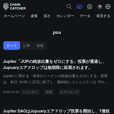
ホームページ
速報
深さ
カレンダー
データ
発見する
pua
すべて
記事
速報
Jupiter「JUPの純放出量をゼロにする」投票が通過し、
Jupuaryエアドロップは無期限に延期されます。
Jupiter に関する「将来のトークンの純放出量をゼロにする」投票
は、本日 19:00 に正式に終了し、最終的にコミュニティは 75% の
支持率でこの提案を承認しました。以前、Jupiter は新しい提案を
2026-02-22
ジュピター
投票
エアドロップ
発表し、予見可能な未来に JUP の純放出をゼロにすることを目指
しています。この提案は、現在の JUP の三大放出源 ------ Jupuary
エアドロップ、チームの持分のアンロック、Mercurial の枠のアン
Jupiter DAOはJupuaryエアドロップ投票を開始し、7億枚
ロック に焦点を当てています。具体的な内容は以下の通りです：第