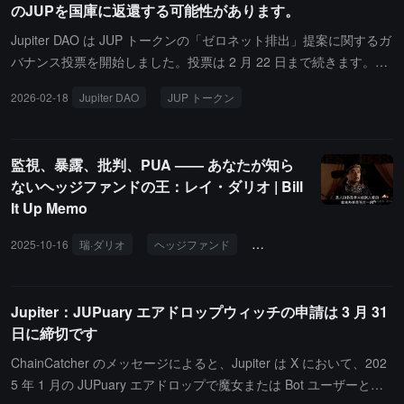
のJUPを国庫に返還する可能性があります。
一に、Jupuary エアドロップを無期限に延期し、全ての 7 億 JUP
をコミュニティのマルチシグ冷蔵ウォレットに返還し、将来の使用
Jupiter DAO は JUP トークンの「ゼロネット排出」提案に関するガ
に備えます。現在の時点での使用量とステーキングのスナップショ
バナンス投票を開始しました。投票は 2 月 22 日まで続きます。こ
ットは保持されます。市場環境、トークンの状況、そして市場の感
の提案は、2026 年の Jupuary エアドロップイベントをキャンセル
2026-02-18
Jupiter DAO
JUP トークン
情がより適切な時期に、DAO と再度協議します。第二に、チーム
することでトークンのさらなる希薄化を避け、JUP の現在の歴史的
メンバーへのトークンの放出を無期限に停止します。代わりに、チ
低価格のパフォーマンスを改善することを目的としています。投票
ームメンバーは Jupiter のバランスシートの債権の形で JUP を受け
は二つの選択肢に分かれています：選択肢一は、予定通り Jupuary
監視、暴露、批判、PUA —— あなたが知ら
取ります ------ もしメンバーが配布されたトークンを売却したい場
エアドロップを実施し、投票終了後約一週間でエアドロップクエリ
ないヘッジファンドの王：レイ・ダリオ | Bill
合、Jupiter のバランスシートが直接購入します。この措置は JUP
ツールを立ち上げ、2 億 JUP を配布し、既存のチーム分配および
It Up Memo
の準備金をさらに強化し、チームが JUP トークンの未来に対する
Mercurial インセンティブプログラムを継続することです；選択肢
コミットメントを示すものです。第三に、Mercurial の利害関係者
二は、Jupuary エアドロップを無期限に延期し、準備された 7 億ト
2025-10-16
瑞·ダリオ
ヘッジファンド
PUA
KOL
法家
からの売り圧力を完全にヘッジし、そのアンロックプロセスを加速
ークンをコミュニティのコールドマルチシグウォレットに返還し、
させ、Jupiter の自社バランスシートを通じて同量のトークンを購
チームの予備配分の排出を一時停止することです。選択肢二が承認
入し、潜在的なトークン売却による影響を吸収します。
された場合、Jupiter はバランスシートの資金を利用して市場で放
Jupiter：JUPuary エアドロップウィッチの申請は 3 月 31
出されたトークンを買い戻し、Mercurial 保有者による売却圧力を
日に締切です
相殺します。
ChainCatcher のメッセージによると、Jupiter は X において、202
5 年 1 月の JUPuary エアドロップで魔女または Bot ユーザーとし