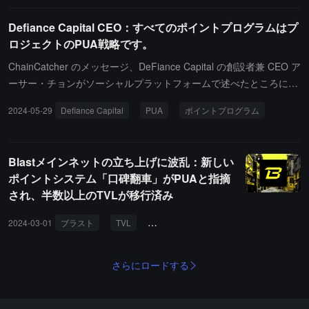
した。彼はさらに、再び Jupuary をリリースする場合、そのデザイ
Defiance Capital CEO：すべてのポイントプログラムはプ
ンは初回とは大きく異なる必要があると付け加えました。
ロジェクトのPUA戦略です。
ChainCatcher のメッセージ、DeFiance Capital の創設者兼 CEO ア
ーサー・チョンがソーシャルプラットフォームで述べたところによ
ると、これらのポイントプログラムはすべてプロジェクトチームの
2024-05-29
Defiance Capital
PUA
ポイントプログラム
大 PUA 戦略に過ぎない。DeFi サマーでは、実際のトークンインセ
ンティブに勝るものはありません。Pacman の Blur は、影響を受
けやすい NFT コミュニティのためにポイントを創出し、現在すべ
Blastメインネットの立ち上げに波乱：新しい
ての創設者がこれらの戦略を模倣していますが、彼はそのようなこ
ポイントシステム「口碑翻車」がPUAと指摘
とを支持しないと述べています。
され、半数以上のTVLが移行済み
2024-03-01
ブラスト
TVL
エコプロジェクト
加算倍率ポイント
さらにロードする