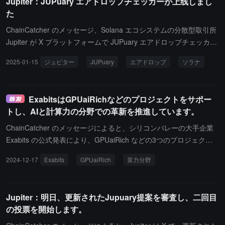
Jupiter：JUPuary エアドロップチェッカーが上线しまし
た
ChainCatcher のメッセージ、Solana エコシステムの分散型取引所
Jupiter が X プラットフォームで JUPuary エアドロップチェッカー
の開始を発表しました。ChainCatcher 以前の報道によると、Solan
2025-01-15
ジュピター
JUPuary
エアドロップ
ソラナ
a エコシステム DEX Jupiter コミュニティは 87% の支持率で新し
いエアドロップ提案を通過させ、今後 2 年間で各 7 億ドルの JUP
トークンを投下し、総額 14 億ドルに達します。この提案は、未受
ExabitsはGPUaiRichなどのプロジェクトをサポー
領の JUP トークンを ASR（保有者インセンティブ）報酬プールに
トし、AIと計算力の分野での革新を推進しています。
配分し、ステーキングユーザーを優先し、ボット対策を強化するな
ど、元の提案に対していくつかの調整を行っています。
ChainCatcher のメッセージによると、シリコンバレーの大手企業
Exabits の公式発表により、GPUaiRich などの3つのプロジェクト
が Exabits エコシステムの Grant 支援を受けることになりました。
2024-12-17
Exabits
GPUaiRich
算力分野
この Grant は、新興プロジェクトが AI と算力の分野での革新と実
現を支援することを目的としています。Exabits は、この取り組み
によって去中心化算力エコシステムにおける産業の地位をさらに強
Jupiter：明日、更新されたJupuary提案を審査し、二回目
化しています。
の投票を開始します。