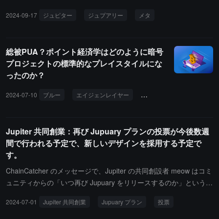
明日、J.U.P の集会が開催され、コミュニティとして Jupiter と me
2024-09-17
ジュピター
ジュプアリー
メタ
ta をより良く前進させる方法について議論します；JuperPark のイ
ベントは金曜日に行われ、すべての発表を詳しく紹介する特別なエ
ピソードを作成する可能性があります；来週から、未申請の JUP
総被PUA？ポイント経済学はどのように暗号
と ASR の延期について議論と投票を開始します；目標は、次の四
プロジェクトの標準的なプレイスタイルにな
半期の初めに重要な Jupuary の延期投票を行い、同時に重要な WG
ったのか？
投票を実施することです。
2024-07-10
ブルー
エイジェンレイヤー
エセナ
イーサーファイ
Jupiter 共同創業：再び Jupuary プランの投票が今後数週
間で行われる予定で、新しいデザインを採用する予定で
す。
ChainCatcher のメッセージで、Jupiter の共同創設者 meow はコミ
ュニティからの「いつ再び Jupuary をリリースするのか」という質
問に対して、「私は喜んでそうしたいですが、最終的に Jupuary は
2024-07-01
Jupiter 共同創業
Jupuary プラン
投票
私の個人的な意志ではなく、コミュニティ主導のプログラムである
必要があります。投票は今後数週間以内に行われます。」と述べま