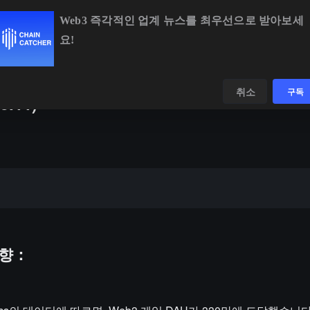
Web3 즉각적인 업계 뉴스를 최우선으로 받아보세
요!
BNB
$592.04
-0.09%
XRP
$1.01
-2.56%
SOL
$73.
데이터
발견하다
취소
구독
.11)
동향：