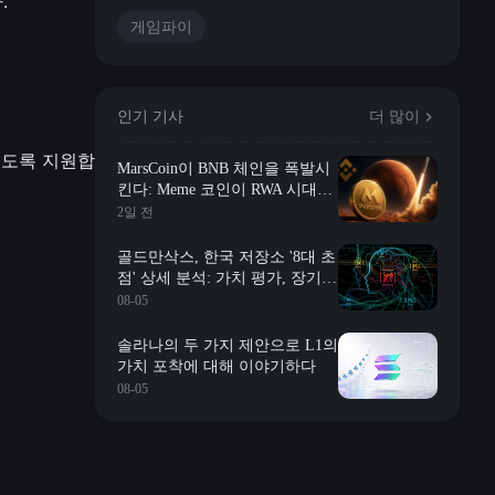
.
게임파이
인기 기사
더 많이
있도록 지원합
MarsCoin이 BNB 체인을 폭발시
킨다: Meme 코인이 RWA 시대에
진입할까?
2일 전
골드만삭스, 한국 저장소 '8대 초
점' 상세 분석: 가치 평가, 장기
계약, 재고, 장신 충격, 자사주 매
08-05
입 등
솔라나의 두 가지 제안으로 L1의
가치 포착에 대해 이야기하다
08-05