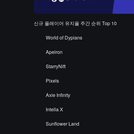
신규 플레이어 유지율 주간 순위 Top 10
World of Dypians
Apeiron
StarryNift
Pixels
Axie Infinity
Intella X
Sunflower Land