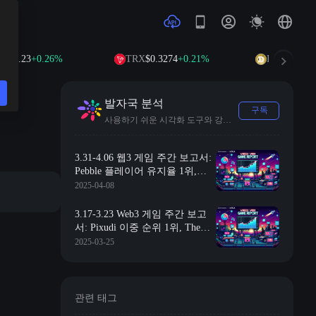
23
+0.26%
TRX
$0.3274
+0.21%
DOGE
$0.0695
+0
발자국 분석
구독
사용하기 쉬운 시각화 도구와 강력한 멀티 체인 API를 통해 분석가, 개발자 및 투자자가 블록체인 데이터를 통찰력으로 전환할 수 있도록 돕습니다.
3.31-4.06 웹3 게임 주간 보고서:
Pebble 플레이어 유지율 1위,
Treasure DAO 재편성 위기 직면
2025-04-08
3.17-3.23 Web3 게임 주간 보고
서: Pixudi 이중 순위 1위, The
Forgotten Runiverse 세 대륙에 진
2025-03-25
출
관련 태그