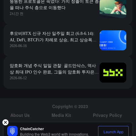
뚱뚱한 프로토콜은 죽었다: 가치 창출이 토큰 층
을 떠나 주식 층으로 이동했다
2시간 전
후오비HTX 신규 자산 일주일 회고 (6.8-6.14):
AI, DeFi, BTCFi가 차례로 상승, 최고 상승폭은
2026-06-16
거의 100%에 달함
암호화 개념 주식 일일 관찰: 골드만삭스, 역사
상 최대 IPO 인수 완료, 그들의 암호화 투자은행
2026-06-12
및 ETF 배치가 월스트리트의 디지털 자산 전략
을 재편하고 있다
Copyright © 2023
About Us
Media Kit
Privacy Policy
Risk Warning
Hiring
ChainCatcher
Launch App
Building the Web3 world with innovations.