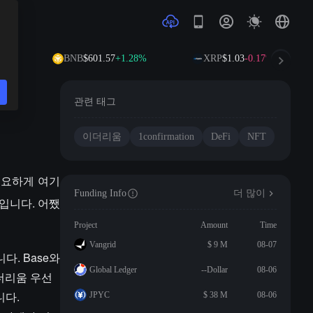
8%
BNB
$601.57
+1.28%
XRP
$1.03
-0.17%
관련 태그
이더리움
1confirmation
DeFi
NFT
을 중요하게 여기
Funding Info
더 많이
입니다. 어쨌
Project
Amount
Time
Vangrid
$ 9 M
08-07
. Base와
Global Ledger
--Dollar
08-06
이더리움 우선
니다.
JPYC
$ 38 M
08-06