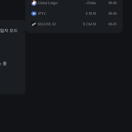
Global Ledger
--Dollar
08-06
JPYC
$ 38 M
08-06
MAGNE.AI
$ 2.64 M
08-05
창업자 모드
소 중