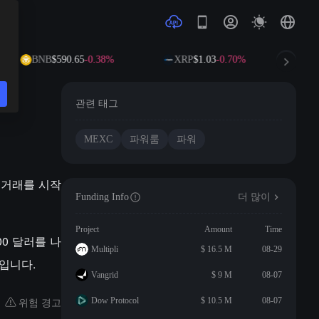
BNB
$590.65
-0.38%
XRP
$1.03
-0.70%
S
관련 태그
MEXC
파워룸
파워
DT 거래를 시작
Funding Info
더 많이
Project
Amount
Time
000 달러를 나
Multipli
$ 16.5 M
08-29
지입니다.
Vangrid
$ 9 M
08-07
위험 경고
Dow Protocol
$ 10.5 M
08-07