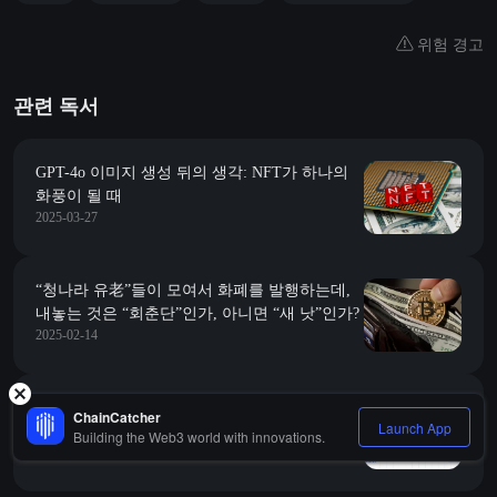
위험 경고
관련 독서
GPT-4o 이미지 생성 뒤의 생각: NFT가 하나의
화풍이 될 때
2025-03-27
“청나라 유老”들이 모여서 화폐를 발행하는데,
내놓는 것은 “회춘단”인가, 아니면 “새 낫”인가?
2025-02-14
일일 보고서 | Bitwise, CoinShares가 도지코인 관
ChainCatcher
Launch App
련 ETF 등록 신청; Binance Alpha에 VINE,
Building the Web3 world with innovations.
2025-01-23
BUZZ, BID 추가