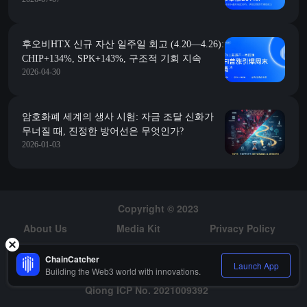
승, 우수한 신규 코인 포착 능력 재현
후오비HTX 신규 자산 일주일 회고 (4.20—4.26):
CHIP+134%, SPK+143%, 구조적 기회 지속
2026-04-30
암호화폐 세계의 생사 시험: 자금 조달 신화가
무너질 때, 진정한 방어선은 무엇인가?
2026-01-03
Copyright © 2023
About Us
Media Kit
Privacy Policy
Risk Warning
Hiring
ChainCatcher
Launch App
Building the Web3 world with innovations.
Qiong ICP No. 2021009392