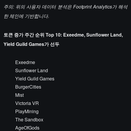
주의: 위의 사용자 데이터 분석은 Footprint Analytics가 해석
한 체인에 기반합니다.
토큰 증가 주간 순위 Top 10: Exeedme, Sunflower Land,
Yield Guild Games가 선두
Exeedme
Sunflower Land
Yield Guild Games
BurgerCities
Mist
Victoria VR
PlayMining
The Sandbox
AgeOfGods