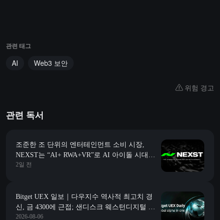
관련 태그
AI
Web3 보안
위험 경고
관련 독서
조준한 조 단위의 엔터테인먼트 소비 시장,
NEXST는 “AI+ RWA+VR”로 AI 아이돌 시대의
2일 전
“JYP”를 만들어갑니다
Bitget UEX 일보｜다우지수 역사적 최고치 경
신, 금 4300에 근접; 샌디스크 웨스턴디지털 가
2026-08-06
이던스 예상에 미치지 못해 급락; 스페이스X 첫