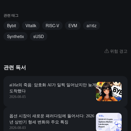
관련 태그
Bybit
Vitalik
RISC-V
EVM
ai16z
Synthetix
sUSD
위험 경고
관련 독서
ai16z의 죽음: 암호화 AI가 일찍 일어났지만 늦게
도착했다
2026-08-05
옵션 시장이 새로운 패러다임에 들어서다: 2026
년 상반기 형세 변화와 주요 특징
2026-08-03