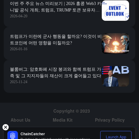
이번 주 주요 뉴스 미리보기 | 2026 홍콩 Web3 카
니발 공식 개최; 트럼프, TRUMP 토큰 보유자를
2026-04-20
위한 오찬 개최
트럼프가 이란에 군사 행동을 할까요? 이것이 비
트코인에 어떤 영향을 미칠까요?
2026-01-16
블룸버그: 암호화폐 시장 붕괴와 함께 트럼프 가
족 및 그 지지자들의 재산이 크게 줄어들고 있다
2025-11-24
Copyright © 2023
About Us
Media Kit
Privacy Policy
Risk Warning
Hiring
ChainCatcher
Launch App