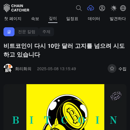
깊이
첫 페이지
속보
일정표
데이터
발견하다
글
전문 칼럼
주제
비트코인이 다시 10만 달러 고지를 넘으려 시도
하고 있습니다
Summary:
화리화외
2025-05-08 13:15:49
수집