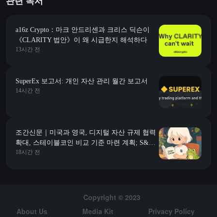
관련 독서
a16z Crypto：마크 안드리센과 크리스 딕슨이
《CLARITY 법안》이 왜 시급한지 해석하다
13시간 전
SuperEx 보고서: 개인 자산 관리 월간 보고서
14시간 전
조간신문｜미국과 영국, 디지털 자산 규제 협력
확대, 스테이블코인 비교 기준 마련 계획; S&P
18시간 전
500, 한 달 동안 2.1조 달러 시가총액 증가, 전체
암호화폐 시장 시가총액에 해당
Copyright © 2023
About Us
Media Kit
Privacy Policy