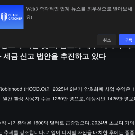
Web3 즉각적인 업계 뉴스를 최우선으로 받아보세
요!
,637.80
+0.46%
ETH
$1,905.24
+0.13%
BNB
$590.98
+0.
데이터
발견하다
취소
구독
상보다 약간 낮고, 암호화 재무 회사의 
 세금 신고 법안을 추진하고 있다
Robinhood (HOOD.O)의 2025년 2분기 암호화폐 사업 수익은 
 월간 활성 사용자 수는 1280만 명으로, 예상치인 1425만 명
적 시가총액은 1600억 달러로 급증했으며, 2024년 초보다 거의
는 추세를 강조합니다. 기업이 디지털 자산을 배치한 후에는 종종