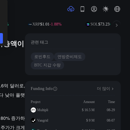
10%
XRP
$1.01
-1.88%
SOL
$73.23
+0.69%
시가총액이
관련 태그
로빈후드
연방준비제도
BTC 지갑 수량
1.6억 달러로,
Funding Info
더 많이
보다 낮아 플랫
Project
Amount
Time
Multipli
$ 16.5 M
08-29
 80% 증가하
Vangrid
$ 9 M
08-07
 주가가 크게