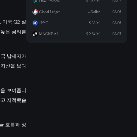
Dow Protocol
$ 10.5 M
08-07
Global Ledger
--Dollar
08-06
 미국 Q2 실
JPYC
$ 38 M
08-06
로 높은 금리를
MAGNE.AI
$ 2.64 M
08-05
미국 납세자가
 자산을 보다
향을 보여줍니
했다고 지적했습
금 흐름과 정