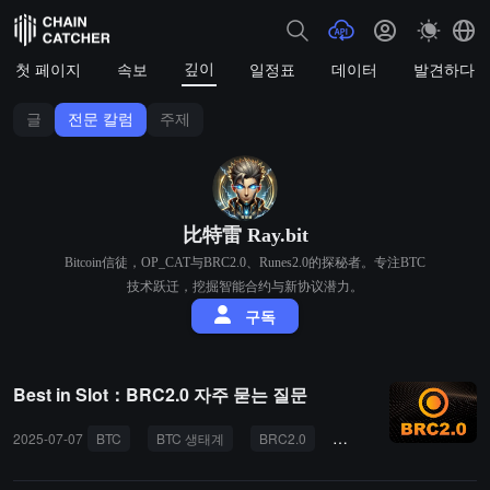
깊이
첫 페이지
속보
일정표
데이터
발견하다
글
전문 칼럼
주제
比特雷 Ray.bit
Bitcoin信徒，OP_CAT与BRC2.0、Runes2.0的探秘者。专注BTC
技术跃迁，挖掘智能合约与新协议潜力。
구독
Best in Slot：BRC2.0 자주 묻는 질문
2025-07-07
BTC
BTC 생태계
BRC2.0
DeFi
스마트 계약