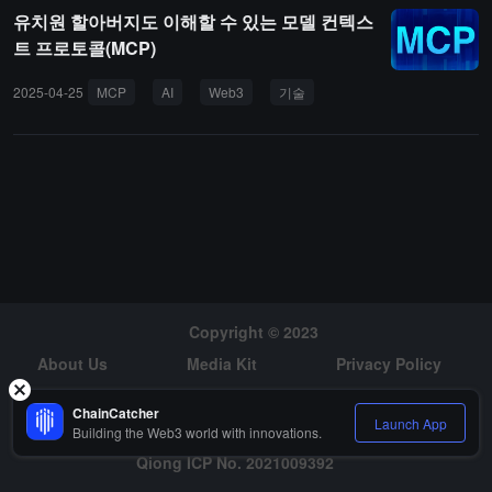
유치원 할아버지도 이해할 수 있는 모델 컨텍스
트 프로토콜(MCP)
2025-04-25
MCP
AI
Web3
기술
Copyright © 2023
About Us
Media Kit
Privacy Policy
Risk Warning
Hiring
ChainCatcher
Launch App
Building the Web3 world with innovations.
Qiong ICP No. 2021009392