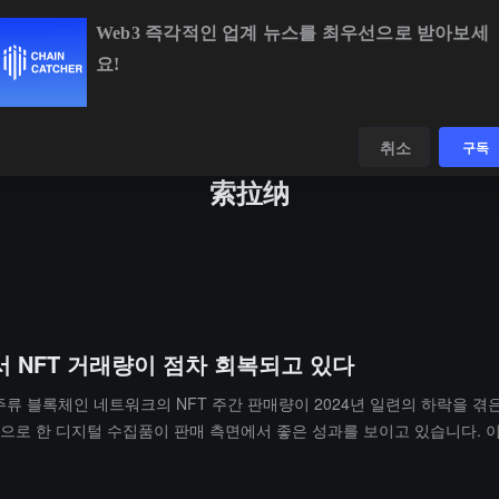
Web3 즉각적인 업계 뉴스를 최우선으로 받아보세
요!
BTC
$64,314.85
-0.53%
ETH
$1,902.43
-0.3
데이터
발견하다
취소
구독
索拉纳
서 NFT 거래량이 점차 회복되고 있다
에 의하면, 주류 블록체인 네트워크의 NFT 주간 판매량이 2024년 일련의 하
 기반으로 한 디지털 수집품이 판매 측면에서 좋은 성과를 보이고 있습니다. 이
차지했습니다. 주간 판매량 증가 외에도, NFT 구매자 수가 지난 주에도 증가