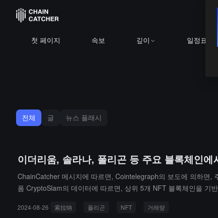
첫 페이지
속보
깊이
일정표
전체
글
뉴스 플래시
이더리움, 솔라나, 폴리곤 등 주요 블록체인에
ChainCatcher 메시지에 따르면, Cointelegraph의 보도
폼 CryptoSlam의 데이터에 따르면, 상위 5개 NFT 블록체인을
가했으며, 그 중 폴리곤이 123.20%의 주간 판매량 증가로 선두를 
2024-08-26
索拉纳
폴리곤
NFT
거래량
는 전주 대비 37.97% 증가한 수치입니다.