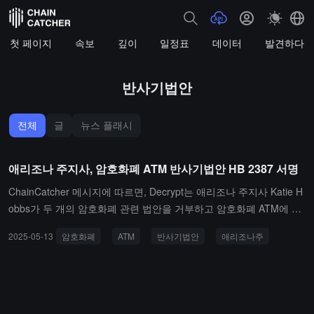
첫 페이지
속보
깊이
일정표
데이터
발견하다
반사기법안
전체
글
뉴스 플래시
애리조나 주지사, 암호화폐 ATM 반사기법안 HB 2387 서명
ChainCatcher 메시지에 따르면, Decrypt는 애리조나 주지사 Katie H
obbs가 두 개의 암호화폐 관련 법안을 거부하고 암호화폐 ATM에 대
한 규제 법안을 서명했다고 보도했습니다. 거부된 두 개의 법안은 SB
2025-05-13
암호화폐
ATM
반사기법안
애리조나주
1373(디지털 자산 전략 비축 기금 법안)과 SB 1024(주 정부가 암호
화폐 결제를 수락할 수 있도록 허용하는 법안)입니다. 서명된 HB 238
7 법안은 암호화폐 ATM에 대해 엄격한 규제 조치를 마련했으며, 여
기에는 운영자가 다국어 사기 경고를 표시하고, 일일 거래 한도(신규
사용자 2,000달러, 기존 사용자 10,500달러)를 설정하며, 24시간 고