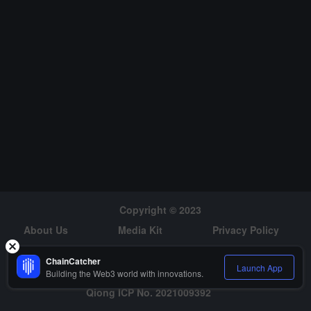
Copyright © 2023
About Us
Media Kit
Privacy Policy
Risk Warning
Hiring
ChainCatcher
Launch App
Building the Web3 world with innovations.
Qiong ICP No. 2021009392