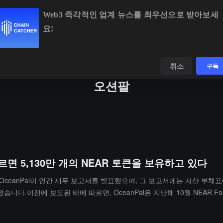
Web3 즉각적인 업계 뉴스를 최우선으로 받아보세
요!
BTC
$64,964.88
+0.27%
ETH
$1,919.17
+0.31%
데이터
발견하다
취소
구독
오션팔
르면 5,130만 개의 NEAR 토큰을 보유하고 있다
OceanPal이 연간 재무 보고서를 발표했으며, 그 보고서에는 자산 부채표에
.이전에 보도된 바에 따르면, OceanPal은 지난해 10월 NEAR Foun
2025년 12월 31일 기준 총 자산은 약 8,550만 달러입니다.