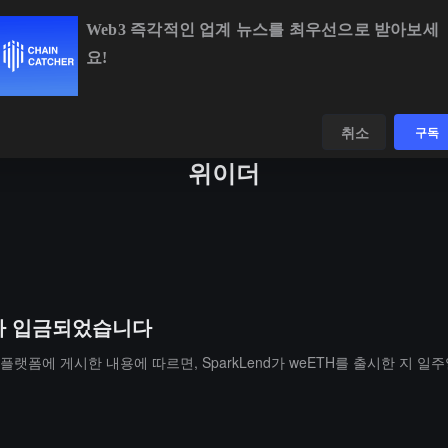
Web3 즉각적인 업계 뉴스를 최우선으로 받아보세
요!
BTC
$64,371.10
-0.70%
ETH
$1,906.13
-0.
데이터
발견하다
취소
구독
위이더
ETH가 입금되었습니다
소셜 플랫폼에 게시한 내용에 따르면, SparkLend가 weETH를 출시한 지 