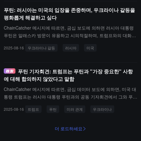
입니다. 해당 회담이 끝난 후, 러시아와 우크라이나 두 나라의 대통령
푸틴: 러시아는 미국의 입장을 존중하며, 우크라이나 갈등을
과 본인이 포함된 삼자 회담이 열릴 예정입니다. 부통령 반스, 국무장
평화롭게 해결하고 싶다
관 루비오, 특사 위트코프는 러시아 및 우크라이나와 조율 중입니다.
소식통에 따르면, 미국은 8월 말까지 푸틴과 젤렌스키의 회담을 성사
ChainCatcher 메시지에 따르면, 금십 보도에 의하면 러시아 대통령
시키기를 희망하고 있습니다.
푸틴은 알래스카 방문이 유용하고 시의적절하며, 트럼프와의 대화가
진솔하고 실질적인 내용이 있다고 밝혔습니다.러시아는 미국의 입장
2025-08-16
우크라이나 갈등
러시아
미국
을 존중하며, 우크라이나 갈등을 평화롭게 해결하고 싶어합니다.
푸틴 기자회견: 트럼프는 푸틴과 "가장 중요한" 사항
에 대해 합의하지 않았다고 말함
ChainCatcher 메시지에 따르면, 금십 데이터 보도에 의하면, 미국 대
통령 트럼프는 러시아 대통령 푸틴과의 공동 기자회견에서 그와 푸틴
이 회담 중 "가장 중요한 측면일 수 있는" 문제에 대해 합의에 도달하
2025-08-16
트럼프
푸틴
미러 관계
우크라이나
지 못했지만, 합의에 도달할 가능성이 크다고 밝혔습니다. 그는 "우리
는 많은 문제에 대해 합의에 도달했습니다. 남은 것은 아주 적습니다.
그 중 일부는 그리 중요하지 않습니다. 그 중 하나는 아마도 가장 중
더 로드하세요
요할 수 있지만, 우리는 이 목표를 달성할 가능성이 큽니다. 우리는