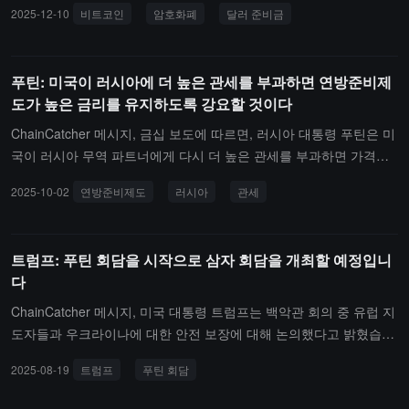
2025-12-10
비트코인
암호화폐
달러 준비금
무도 없습니다. 다른 전자 결제 수단의 사용을 누가 금지할 수 있습니
까? 아무도 없습니다. 왜냐하면 이것들은 모두 새로운 기술이기 때문
입니다. 무슨 일이 발생하든, 달러가 무슨 일이 발생하든, 이러한 도
푸틴: 미국이 러시아에 더 높은 관세를 부과하면 연방준비제
구들은 어떤 식으로든 발전할 것입니다. 왜냐하면 모든 사람들은 비
도가 높은 금리를 유지하도록 강요할 것이다
용을 낮추고 신뢰성을 높이기 위해 노력할 것이기 때문입니다," 푸틴
이 말했습니다."만약 달러가 세계적으로 사용되는 비율이 지속적으
ChainCatcher 메시지, 금십 보도에 따르면, 러시아 대통령 푸틴은 미
로 감소한다면, 그것은 물론 그 경제력의 기반을 파괴할 것입니다. 이
국이 러시아 무역 파트너에게 다시 더 높은 관세를 부과하면 가격이
는 매우 분명합니다," 푸틴이 말했습니다. "합리적인 질문은: 외환 보
상승할 것이며, 이는 연방준비제도(Fed)가 높은 금리를 유지하도록
2025-10-02
연방준비제도
러시아
관세
유고가 이렇게 쉽게 손실된다면, 왜 축적해야 합니까?" 그는 현재의
강요할 것이라고 밝혔습니다.
미국 정부가 달러의 글로벌 준비 통화로서의 역할을 파괴하고 있다고
언급하며, "정치적 목적을 위해 사용하고" 많은 국가들이 암호화폐를
트럼프: 푸틴 회담을 시작으로 삼자 회담을 개최할 예정입니
포함한 대체 자산으로 전환하도록 강요하고 있다고 말했습니다.
다
ChainCatcher 메시지, 미국 대통령 트럼프는 백악관 회의 중 유럽 지
도자들과 우크라이나에 대한 안전 보장에 대해 논의했다고 밝혔습니
다. 이러한 보장은 유럽 국가들이 미국과의 조정 하에 제공할 것입니
2025-08-19
트럼프
푸틴 회담
다. 트럼프는 회의가 끝난 후 푸틴과 통화했으며, 푸틴과 젤렌스키 간
의 회담을 조율하기 시작했다고 전했습니다. 회담 장소는 아직 미정