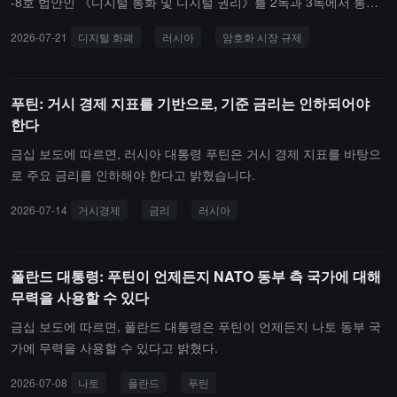
-8호 법안인 《디지털 통화 및 디지털 권리》를 2독과 3독에서 통과
관리합니다. 이 법률은 9월 1일에 공식적으로 발효되지만, 일부 조항
할 수 있는 암호화폐 한도가 30만 루블(약 3,700 달러)로 제한되며,
시켜 국내 암호 자산 운영 및 국경 간 거래에 대한 규칙을 설정했습니
2026-07-21
디지털 화폐
러시아
암호화 시장 규제
은 2027년 7월 1일 또는 2027년 9월 1일에 시행됩니다.
적격 투자자는 제한이 없습니다; 은행은 무단 암호화폐 거래 자금을
다.이 법안은 암호 거래소, 중개업체, 자산 관리 회사 및 수탁 기관 등
동결할 권리가 있습니다. 법률의 핵심 조항은 2026년 9월 1일부터 공
시장 참여자들을 위한 규제 프레임워크를 구축하고 산업 회사 운영
식적으로 발효되며, 일부 조항은 2027년 7월 1일 및 9월 1일에 단계
요구 사항을 설정합니다. 법안은 암호 자산을 대외 무역 업무에 사용
푸틴: 거시 경제 지표를 기반으로, 기준 금리는 인하되어야
적으로 시행됩니다.
할 수 있도록 허용하지만, 러시아 내 상품 및 서비스 결제는 여전히
한다
금지됩니다. 주요 조항은 2026년 9월 1일에 발효될 예정이며, 전환
기간은 2027년 7월 1일까지입니다. 법안은 여전히 대통령 블라디미
금십 보도에 따르면, 러시아 대통령 푸틴은 거시 경제 지표를 바탕으
르 푸틴의 서명을 받아야 법률로 효력을 발생합니다.
로 주요 금리를 인하해야 한다고 밝혔습니다.
2026-07-14
거시경제
금리
러시아
폴란드 대통령: 푸틴이 언제든지 NATO 동부 측 국가에 대해
무력을 사용할 수 있다
금십 보도에 따르면, 폴란드 대통령은 푸틴이 언제든지 나토 동부 국
가에 무력을 사용할 수 있다고 밝혔다.
2026-07-08
나토
폴란드
푸틴