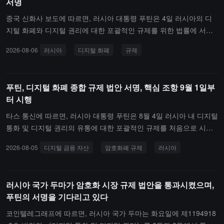
서명
중국 신화사 보도에 따르면, 러시아 대통령 푸틴은 4일 러시아의 디
지털 화폐와 디지털 권리에 대한 포괄적인 규제를 위한 법률에 서명
했습니다. 관련 문서는 러시아 법률 정보 웹사이트에 게시되었습니
2026-08-06
러시아
디지털 화폐
규제
다. 이 법률은 암호화폐 거래 플랫폼, 디지털 자산 수탁 기관 및 기타
시장 참여자의 운영 규칙을 명확히 하여 투자자가 암호화폐를 구매하
는 조건을 규정합니다.이 법률은 디지털 화폐 및 외국 디지털 도구의
푸틴, 디지털 화폐 종합 규제 법안 서명, 핵심 조항 9월 1일부
유통, 회계, 저장과 관련된 관계를 규제하며, "채굴" 활동, 디지털 권
터 시행
리의 발행 및 유통과 관련된 관계도 포함됩니다. 또한 디지털 금융 자
산의 정보 시스템 운영자, 암호화폐 거래소, 디지털 자산 수탁 기관,
타스 통신에 따르면, 러시아 대통령 푸틴은 8월 4일 러시아 내 디지털
중개인, 자산 관리 회사, 거래 조직자, 청산 기관에 대한 사업을 규제
통화 및 디지털 권리의 유통에 대한 포괄적인 규제를 처음으로 시행
하도록 규정하고 있습니다. 이 법률에 따라 러시아 시민은 러시아 내
하는 법률에 서명했습니다. 이 법률은 암호화폐 거래소, 디지털 수탁
2026-08-05
디지털 금융 자산
암호화폐 규제
러시아
거래소를 통해 합법적으로 암호화폐에 투자할 수 있으며, 암호화폐
기관 및 시장 참여자에게 운영 프레임워크를 설정하고, 암호화폐 채
거래 및 관련 작업을 수행할 때 중개인, 신탁 관리자, 자산 관리 회사
굴, 디지털 금융 자산(DFA)의 발행 및 유통을 규범화합니다.주요 내
및 암호화폐 거래소에서 제공하는 서비스를 사용할 수 있습니다.암호
용은 다음과 같습니다: 암호화폐 거래소는 특별 등록부에 등록해야
러시아 국가 두마가 암호화 시장 규제 법안을 통과시켰으며,
화폐의 등록 및 수탁은 러시아 중앙은행이 승인한 관련 디지털 수탁
운영할 수 있으며(전환 기간은 2027년 7월 1일까지), 최소 등록 자본
푸틴의 서명을 기다리고 있다
기관이 담당하며, 시장 참여자는 엄격한 정보 보안 요구 사항을 준수
요건은 1,500만 루블(약 18.7만 달러)입니다; 국내에서는 여전히 암
해야 합니다. 러시아 중앙은행은 또한 암호화폐 거래소 등록 목록을
호화폐로 상품 및 서비스 결제가 금지되지만, 해외 무역 결제 및 채굴
코인텔레그래프에 따르면, 러시아 국가 두마는 화요일에 제1194918
작성할 것이며, 신용 기관과 중개인에 대해서는 등록제를 시행하여
소득에는 허용됩니다; 비적격 투자자는 매년 각 중개 기관에서 구매