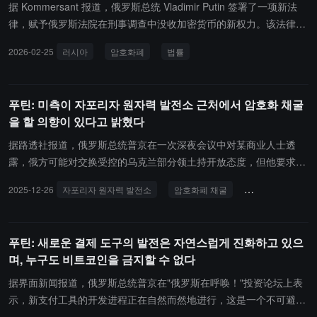
据 Kommersant 报道，俄罗斯总统 Vladimir Putin 签署了一项新法
律，赋予俄罗斯法院在刑事调查中没收加密货币的新权力。该法律将
修改俄罗斯刑法，将加密货币认定为一种无形财产形式。俄罗斯司法
2026-02-25
러시아
암호화폐
법률
部副部长 Elena Ardabyeva 表示，该法律将现有的数字资产没收协议
正式纳入法律框架，并为与国外加密货币交易所合作提供法律途径。
法律规定，警方或检察官提出没收加密货币的请求必须包含代币类
푸틴: 미측이 자포리자 원자력 발전소 근처에서 암호화 채굴
型、数量及钱包地址等详细信息。专家表示，克里姆林宫可能会在今
을 할 의향이 있다고 밝혔다
年开始阻止公民访问海外加密货币交易所。
据路透社报道，俄罗斯总统普京在一次深夜会议中对某商业人士透
露，俄方可能对交换受控的乌克兰部分领土持开放态度，但他要求获
得整个顿巴斯地区。普京在会上还提到了扎波罗热核电站的管理问
2025-12-26
자포리자 원자력 발전소
암호화폐 채굴
돈바스 지역
题，并表示正在讨论由俄美共同管理该核电站。此外，普京透露美方
已表达了在扎波罗热核电站附近进行加密挖矿的兴趣，且该电站应被
用于向乌克兰提供部分电力供应。
푸틴: 새로운 결제 도구의 발전은 자연스럽게 진화하고 있으
며, 누구도 비트코인을 금지할 수 없다
据界面新闻报道，俄罗斯总统普京在"俄罗斯在呼唤！"投资论坛上表
示，新支付工具的开发进程正在自然而然地进行，这是一个不可避免
的过程。"예를 들어 비트코인, 누가 그것을 금지할 수 있습니까? 아