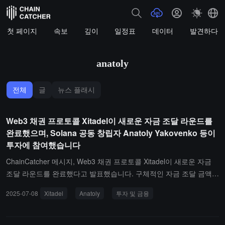
첫 페이지
속보
깊이
일정표
데이터
발견하다
anatoly
전체
글
뉴스 플래시
Web3 채권 프로토콜 Xitadel이 새로운 자금 조달 라운드를
완료했으며, Solana 공동 창립자 Anatoly Yakovenko 등이
투자에 참여했습니다
ChainCatcher 메시지, Web3 채권 프로토콜 Xitadel이 새로운 자금
조달 라운드를 완료했다고 발표했습니다. 구체적인 자금 조달 금액은
공개되지 않았으며, 이번 라운드에는 Solana Labs 공동 창립자 Anat
2025-07-08
Xitadel
Anatoly
투자 및 금융
oly Yakovenko, BONK 핵심 기여자 Nom None, Jupiter 고문 Kash D
handa 등이 참여했습니다.Xitadel은 초과 담보, 고정 기간, 고정 수익
의 금융 도구인 유동성 자금 토큰(LTT)을 출시할 예정이며, 프로젝트