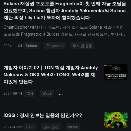
Solana 재질권 프로토콜 Fragmetric이 첫 번째 자금 조달을
거버넌스 토큰을 지원하고 체인 상 거래를 지원합니다.
완료했으며, Solana 창립자 Anatoly Yakovenko와 Solana
재단 의장 Lily Liu가 투자에 참여했습니다
ChainCatcher 메시지에 따르면, 공식 소식으로 Solana 재스테이킹
프로토콜 Fragmetric이 Builder 라운드 자금을 완료했으며, 투자자에
는 Solana 창립자 Anatoly Yakovenko, Solana 재단 의장 Lily Liu, Jit
2024-11-04
Solana
Fragmetric
투자 및 금융
o Labs 창립자 Lucas Bruder, Backpack 창립자 Tristan, Wintermute
공동 창립자 Yoann Turpin 등이 포함되어 있습니다.Fragmetric은 SA
NG 시스템: SolanA Network Guard를 출시하여 사용자에게 편리하
개발자 이야기 02｜TON 핵심 개발자 Anatoly
고 공정한 재스테이킹 참여 경로를 제공하며, SOL과 LST를 통합하
Makosov & OKX Web3: TON이 Web3를 재
여 Solana 네트워크의 안전성과 안정성을 보장합니다.
미있게 만든다
2024-09-14
TON
Web3
아나톨리 마코소프
게임파이
IOSG：경제 안보는 일종의 밈인가요?
2024-07-23
IOSG
경제 안전
Meme
Solana
Anatoly