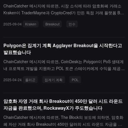
ChainCatcher 메시지에 따르면, 시장 소식에 따라 암호화폐 거래소
Kraken이 TraderMayne과 CryptoCred가 만든 독점 거래 플랫폼 Bre
akout을 인수했습니다.
2025-09-04
Kraken
Breakout
인수
Polygon은 집계기 계획 Agglayer Breakout을 시작한다고
발표했습니다
ChainCatcher 메시지에 따르면, CoinDesk는 Polygon이 PoS 생태계
내 프로젝트 개발을 지원하고 POL 토큰 스테이커에게 수익을 제공하
기 위해 Agglayer Breakout 집계기 계획을 시작한다고 발표했습니
2025-04-24
폴리곤
집계기 계획
POL
다. 이 계획은 인큐베이션, 자금 및 자원 지원을 제공하며, 성공적인
프로젝트는 POL 스테이커에게 자생 토큰 총 공급량의 5%에서 15%
를 에어드롭하고 Agglayer 네트워크에 접속합니다.Agglayer는 사용
암호화 자영 거래 회사 Breakout이 450만 달러 시드 라운드
자에게 통합된 온체인 경험을 제공하기 위해 제로 지식 증명 기반의
자금을 완료했으며, RockawayX가 주도했습니다
집계 레이어입니다. 첫 번째 참여 프로젝트에는 Privado ID와 Miden
이 포함되며, 스냅샷은 다음 주에 시작됩니다.
ChainCatcher 메시지에 따르면, The Block의 보도에 의하면, 암호화
폐 자산 거래 회사 Breakout이 450만 달러의 시드 라운드 자금을 조