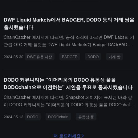
도입하는 데 집중), Native(통합 유동성 레이어 제공), Catalyst(크로
스 체인 교환을 통해 즉각적인 유동성 구현), Blade Games(모듈화된
DWF Liquid Markets에서 BADGER, DODO 등의 거래 쌍을
ZK 온체인 게임 엔진), ZTX(P2E 플랫폼), Mithraeum(온체인 전략 게
출시했습니다
임), DUPER(온체인 소셜 전쟁 게임), Miki(크로스 체인 거래를 단순
화하는 체인 추상 인터페이스), Blade Labs(토큰화 솔루션) 및 TAKA
ChainCatcher 메시지에 따르면, 공식 소식에 따르면 DWF Labs의 기
DAO(커뮤니티 자금을 모을 수 있는 플랫폼)가 포함됩니다.
관급 OTC 거래 플랫폼 DWF Liquid Markets가 Badger DAO(BADGE
R), NuLink(NLK), Alltoscan(ATS), SPELL(SPELL), Litentry(LIT), DO
2024-05-30
DWF 유동 시장
BADGER
DODO
거래 쌍
DO(DODO), Measurable Data(MDT), QuickSwap(QUICK)을 상장하
였으며, 모두 USDT 거래 쌍을 제공합니다.
DODO 커뮤니티는 "이더리움의 DODO 유동성 풀을
DODOchain으로 이전하는" 제안을 투표로 통과시켰습니다
ChainCatcher 메시지에 따르면, Snapshot 페이지에 표시된 바와 같
이 DODO 커뮤니티는 "이더리움의 DODO 유동성 풀을 DODOchain
으로 이전하는" 제안을 투표로 통과시켰습니다.제안서에 따르면, DO
2024-05-13
DODO
DODOchain
유동성 풀
DOchain 메인넷의 출시와 함께 DODO DEX는 DODOchain과 DOD
O Trade Hub를 활용하여 Omni Trading DEX로 발전할 것입니다. 이
러한 성장을 촉진하고 다중 체인 자산 교환 DODO 토큰에 대한 수요
더 로드하세요