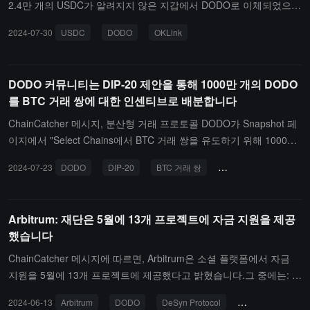
2.4만 개의 USDC가 알려지지 않은 지갑에서 DODO로 이체되었으
며, 그 가치는 382.5만 달러입니다.
2024-07-30
USDC
DODO
OKLink
DODO 커뮤니티는 DIP-20 제안을 통해 1000만 개의 DODO
를 BTC 거래 쌍에 대한 인센티브로 배분합니다
ChainCatcher 메시지, 분산형 거래 프로토콜 DODO가 Snapshot 페
이지에서 "Select Chains에서 BTC 거래 쌍을 유도하기 위해 1000만
DODO를 배분하는" DIP-20 제안에 대한 투표를 통과했다고 발표했
2024-07-23
DODO
DIP-20
BTC 거래 쌍
탈중앙화 거래 프로토
습니다.이러한 조치는 DODO의 Pegged Asset Pool을 활용하여 유동
성을 높이고 대량의 거래량을 유치하며 제공된 인센티브를 보완할 수
있는 수익을 창출하는 것을 목표로 합니다. 또한, 이 전략은 DODOch
Arbitrum: 재단은 5월에 13개 프로젝트에 자금 지원을 제공
ain이 유동성 정산 층으로서의 역할을 지원하여 미래의 BTC 거래를
했습니다
촉진하고 DODO 보유자에게 더 많은 가치를 창출합니다.
ChainCatcher 메시지에 따르면, Arbitrum은 소셜 플랫폼에서 자금
지원을 5월에 13개 프로젝트에 제공했다고 밝혔습니다.그 중에는: D
ODO(웹3 거래 프로토콜), Double(유동성 문제에 집중), DeSyn Prot
2024-06-13
Arbitrum
DODO
DeSyn Protocol
Panoptic
Na
ocol(DeFi 자산 관리 프로토콜), Panoptic(옵션 거래를 암호 자산으로