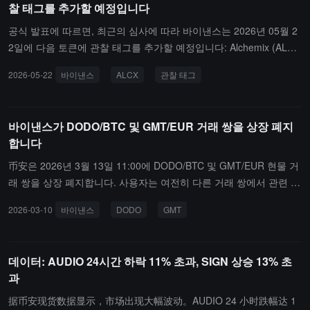
찰 태그를 추가할 예정입니다
공식 발표에 따르면, 최근의 심사에 따라 바이낸스는 2026년 05월 2
2일에 다음 토큰에 관찰 태그를 추가할 예정입니다: Alchemix (ALC
X), Cookie DAO (COOKIE), DODO (DODO), Epic Chain (EPIC), Hei
2026-05-22
바이낸스
ALCX
관찰 태그
ma (HEI), Hashflow (HFT), Storj (STORJ), Synapse (SYN), Alien W
orlds (TLM).관찰 태그가 붙은 토큰은 다른 상장 토큰에 비해 더 높은
변동성과 위험이 있을 수 있으며, 바이낸스는 이를 면밀히 관찰하고
바이낸스가 DODO/BTC 및 GMT/EUR 거래 쌍을 상장 폐지
지속적으로 검토할 것입니다. 이러한 관찰 태그가 붙은 토큰을 거래
합니다
하는 것은 위험이 있으며, 이들 토큰이 더 이상 상장 기준을 충족하지
않을 수 있고, 상장 폐지될 가능성이 있습니다.
币安은 2026년 3월 13일 11:00에 DODO/BTC 및 GMT/EUR 현물 거
래 쌍을 상장 폐지합니다. 사용자는 여전히 다른 거래 쌍에서 관련 기
초 자산 및 견적 자산을 거래할 수 있습니다. 거래 봇 서비스는 같은
2026-03-10
바이낸스
DODO
GMT
날 중단될 예정이므로, 사용자에게 관련 서비스를 미리 종료할 것을
권장합니다.
데이터: AUDIO 24시간 하락 11% 초과, SIGN 상승 13% 초
과
据币安现货数据显示，市场出现大幅波动。AUDIO 24 小时跌幅达 1