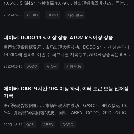
1.05%，SIGN 24 小时涨幅 13.79%，并出现探底回升状态。同时，
DODO、FLOW 和 BABY 也出现"冲高回落"状态，24 小时跌幅分别
2026-03-08
AUDIO
DODO
시장 변동
为 8.29%、5.22% 和 5.75%。其余代币 AIXBT 和 RESOLV 同样出
现探底回升状态，涨幅分别为 5.55% 和 8.11%。
데이터: DODO 14% 이상 상승, ATOM 6% 이상 상승
据币安现货数据显示，市场出现大幅波动。DODO 24 시간 상승폭이
14.28%에 달하며 이번 주 최고치를 기록했고, ATOM 상승폭은 6.9
8%로 오늘 최고치를 기록했습니다。同时，ATM出现"고점 회귀" 상
2026-02-16
DODO
ATOM
시장 변동
태로 24 시간 하락폭은 10.83%이며, FTT, OG, ALPINE, BIFI, CYBE
R 및 HAEDAL도 모두 "고점 회귀" 상태를 보였고, 하락폭은 각각 6.1
7%, 7.76%, 10.92%, 6.82%, 8.72% 및 7.87%입니다。
데이터: GAS 24시간 10% 이상 하락, 여러 토큰 오늘 신저점
기록
据币安现货数据显示，市场出现大幅波动。GAS 24 小时跌幅达 10.
2%，并出现"冲高回落"状态。同时，ARPA、DODO、GTC、QUIC
K、THETA、GHST 和 IDEX 均触及今日新低，24 小时跌幅分别为
2025-12-30
GAS
ARPA
DODO
5.17%、5.86%、5.11%、5.41%、5%、5.53% 和 5.26%。