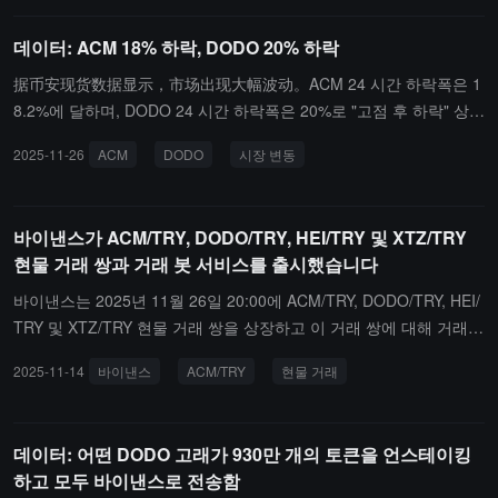
데이터: ACM 18% 하락, DODO 20% 하락
据币安现货数据显示，市场出现大幅波动。ACM 24 시간 하락폭은 1
8.2%에 달하며, DODO 24 시간 하락폭은 20%로 "고점 후 하락" 상태
를 보이고 있습니다.此外，DODO 还出现"冲高回落"状态，24 小时跌
2025-11-26
ACM
DODO
시장 변동
幅 15.89%，OM 跌幅 10.38%，PIVX 跌幅 15.12%，BICO 跌幅 10.
98%。其余代币如 ACE、JTO 和 BB 也均出现"冲高回落"状态，跌幅
分别为 5.69%、7.56% 和 6.48%。
바이낸스가 ACM/TRY, DODO/TRY, HEI/TRY 및 XTZ/TRY
현물 거래 쌍과 거래 봇 서비스를 출시했습니다
바이낸스는 2025년 11월 26일 20:00에 ACM/TRY, DODO/TRY, HEI/
TRY 및 XTZ/TRY 현물 거래 쌍을 상장하고 이 거래 쌍에 대해 거래
봇 서비스를 개방합니다. 사용자는 거래에 참여하기 위해 계좌 인증
2025-11-14
바이낸스
ACM/TRY
현물 거래
을 완료해야 합니다.
데이터: 어떤 DODO 고래가 930만 개의 토큰을 언스테이킹
하고 모두 바이낸스로 전송함